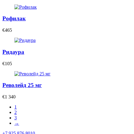
Рофилак
€465
Ридаура
€105
Револейд 25 мг
€1 340
1
2
3
→
+7 925 876 8010