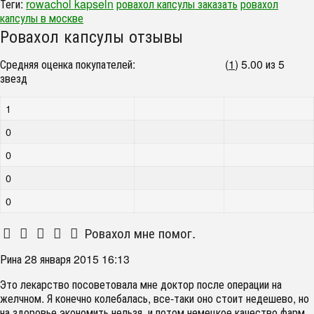
Теги:
rowachol kapseln
ровахол капсулы заказать
ровахол
капсулы в москве
Ровахол капсулы отзывы
Средняя оценка покупателей:
(
1
)
5.00 из 5
звезд
1
0
0
0
0
Ровахол мне помог.
Рина
28 января 2015 16:13
Это лекарство посоветовала мне доктор после операции на
желчном. Я конечно колебалась, все-таки оно стоит недешево, но
на здоровье экономить нельзя, и потом немецкое качество фарм.