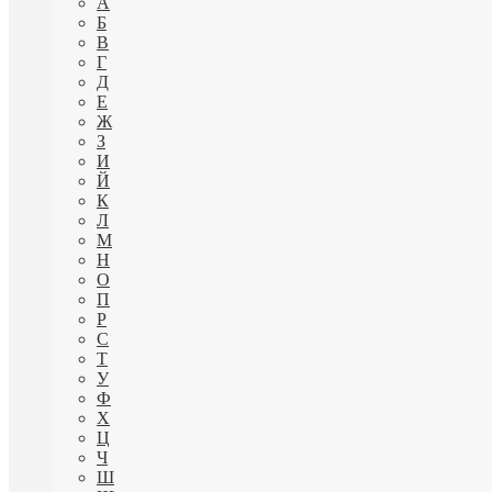
А
Б
В
Г
Д
Е
Ж
З
И
Й
К
Л
М
Н
О
П
Р
С
Т
У
Ф
Х
Ц
Ч
Ш