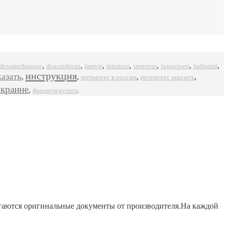
,
,
,
,
,
,
,
dexamethasone
doxorubicin
famvir
intratect
isentress
ludiomil
lorazepam
инструкция
казать
,
,
,
,
интратект в россии
интратект заказать
украине
,
фризиум купить
агаются оригинальные документы от производителя.На каждой