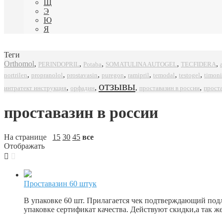
Щ
Э
Ю
Я
Теги
Orthomol
,
,
,
,
,
SOMATULINA AUTOGEL
TECFIDERA
PERINDOPRIL
Potaba
,
,
,
,
,
,
,
propranolol
prostavasin
puregon
ramipril
timoni
nortrilen
temodal
testogel
отзывы
,
,
,
,
интратект инструкция
орфадин
проставазин в россии
прост
проставазин в россии
На странице
15
30
45
все
Отображать
Проставазин 60 штук
В упаковке 60 шт. Прилагается чек подтверждающий под
упаковке сертификат качества. Действуют скидки,а так 