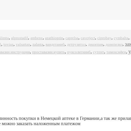
,
,
,
,
,
,
,
,
alprostadil
azathioprin
ciprobay
alimta
ambene
caprelsa
caverject
cymbalta
за
,
,
,
,
,
,
,
,
l
zalasta
toviaz
valsartan
вандетаниб
детрузитол
диазепам
донепезил
,
,
,
,
,
авазин инструкция
проставазин купить
руксолитиниб
сутент
тамоксифен
линность покупки в Немецкой аптеке в Германии,а так же прил
же можно заказать наложенным платежом