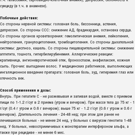
суициду (в т.ч. в анамнезе).
Побочные действия:
Со стороны нервной системы: головная боль, бессонница, астения,
депрессия. Со стороны ССС: снижение АД, брадикардия, остановка сердца.
Со стороны органов кроветворения: гемолитическая анемия, лейкопения,
нейтропения, гранулоцитопения, тромбоцитопения. Со стороны дыхательной
системы: диспноэ, кашель. Со стороны пищеварительной системы: снижение
аппетита, тошнота, гипербилирубинемия. Аллергические реакции:
крапивница, ангионевротический отек, бронхоспазм, анафилаксия, кожная
сыпь. Прочие: выпадение волос. У медицинских работников, выполняющих
ингаляционное введение препарата: головная боль, зуд, гиперемия глаз или
отечность век.
Способ применения и дозы:
Внутрь. При гепатите С - не разжевывая и запивая водой, вместе с приемом
пищи по 1-1.2 г/сут в 2 приема (утром и вечером). При массе тела до 75 кг - 1
г/сут (0.4 г утром и 0.6 г вечером); выше 75 кг - 1.2 г/сут (0.6 г утром и 0.6 г
вечером). Длительность лечения - 24-48 нед; при этом для ранее не
лечившихся больных - не менее 24 нед, у больных с вирусом генотипа 1-48
нед. У больных, невосприимчивых к монотерапии интерфероном альфа, а
также при рецидиве - не менее 6 мес.