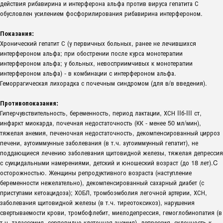
действия рибавирина и интерферона альфа против вируса гепатита С
обусловлен усилением фосфорилирования рибавирина интерфероном.
Показания:
Хронический гепатит С (у первичных больных, ранее не лечившихся
интерфероном альфа; при обострении после курса монотерапии
интерфероном альфа; у больных, невосприимчивых к монотерапии
интерфероном альфа) - в комбинации с интерфероном альфа.
Геморрагическая лихорадка с почечным синдромом (для в/в введения).
Противопоказания:
Гиперчувствительность, беременность, период лактации, ХСН IIб-III ст,
инфаркт миокарда, почечная недостаточность (КК - менее 50 мл/мин),
тяжелая анемия, печеночная недостаточность, декомпенсированный цирроз
печени, аутоиммунные заболевания (в т.ч. аутоиммунный гепатит), не
поддающиеся лечению заболевания щитовидной железы, тяжелая депрессия
с суицидальными намерениями, детский и юношеский возраст (до 18 лет).C
осторожностью. Женщины репродуктивного возраста (наступление
беременности нежелательно), декомпенсированный сахарный диабет (с
приступами кетоацидоза); ХОБЛ, тромбоэмболия легочной артерии, ХСН,
заболевания щитовидной железы (в т.ч. тиреотоксикоз), нарушения
свертываемости крови, тромбофлебит, миелодепрессия, гемоглобинопатия (в
т.ч. талассемия, серповидно-клеточная анемия), депрессия, склонность к