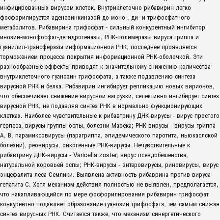
инфицированных вирусом клеток. Внутриклеточно рибавирин легко
фосфорилируется аденозинкиназой до моно-, ди- и трифосфатного
метаболитов. Рибавирина трифосфат - сильный конкурентный ингибитор
инозин-монофосфат-дегидрогеназы, РНК-полимеразы вируса гриппа и
гуанилил-трансферазы информационной РНК, последнее проявляется
торможением процесса покрытия информационной РНК-оболочкой. Эти
разнообразные эффекты приводят к значительному снижению количества
внутриклеточного гуанозин трифосфата, а также подавлению синтеза
вирусной РНК и белка. Рибавирин ингибирует репликацию новых вирионов,
что обеспечивает снижение вирусной нагрузки, селективно ингибирует синтез
вирусной РНК, не подавляя синтез РНК в нормально функционирующих
клетках. Наиболее чувствительные к рибавтрину ДНК-вирусы - вирус простого
герпеса, вирусы группы оспы, болезни Марека; РНК-вирусы - вирусы гриппа
А, В, парамиксовирусы (парагриппа, эпидемического паротита, ньюкаслской
болезни), реовирусы, онкогенные РНК-вирусы. Нечувствительные к
рибавтрину ДНК-вирусы - Varicella zoster, вирус псевдобешенства,
натуральной коровьей оспы; РНК-вирусы - энтеровирусы, риновирусы, вирус
энцефалита леса Семлики. Выявлена активность рибаврина против вируса
гепатита С. Хотя механизм действия полностью не выявлен, предполагается,
что накапливающийся по мере фосфорилирования рибавирин трифосфат
конкурентно подавляет образование гуанозин трифосфата, тем самым снижая
синтез вирусных РНК. Считается также, что механизм синергетического