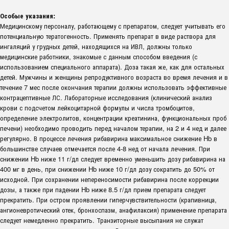
Особые указания:
Медицинскому персоналу, работающему с препаратом, следует учитывать его
потенциальную тератогенность. Применять препарат в виде раствора для
ингаляций у грудных детей, находящихся на ИВЛ, должны только
медицинские работники, знакомые с данным способом введения (с
использованием специального аппарата). Доза такая же, как для остальных
детей. Мужчины и женщины репродуктивного возраста во время лечения и в
течение 7 мес после окончания терапии должны использовать эффективные
контрацептивные ЛС. Лабораторные исследования (клинический анализ
крови с подсчетом лейкоцитарной формулы и числа тромбоцитов,
определение электролитов, концентрации креатинина, функциональных проб
печени) необходимо проводить перед началом терапии, на 2 и 4 нед и далее
регулярно. В процессе лечения рибавирина максимальное снижение Hb в
большинстве случаев отмечается после 4-8 нед от начала лечения. При
снижении Hb ниже 11 г/дл следует временно уменьшить дозу рибавирина на
400 мг в день, при снижении Hb ниже 10 г/дл дозу сократить до 50% от
исходной. При сохранении непереносимости рибавирина после коррекции
дозы, а также при падении Hb ниже 8.5 г/дл прием препарата следует
прекратить. При остром проявлении гиперчувствительности (крапивница,
ангионевротический отек, бронхоспазм, анафилаксия) применение препарата
следует немедленно прекратить. Транзиторные высыпания не служат