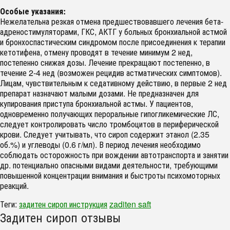
Особые указания:
Нежелательна резкая отмена предшествовавшего лечения бета-
адреностимуляторами, ГКС, АКТГ у больных бронхиальной астмой
и бронхоспастическим синдромом после присоединения к терапии
кетотифена, отмену проводят в течение минимум 2 нед,
постепенно снижая дозы. Лечение прекращают постепенно, в
течение 2-4 нед (возможен рецидив астматических симптомов).
Лицам, чувствительным к седативному действию, в первые 2 нед
препарат назначают малыми дозами. Не предназначен для
купирования приступа бронхиальной астмы. У пациентов,
одновременно получающих пероральные гипогликемические ЛС,
следует контролировать число тромбоцитов в периферической
крови. Следует учитывать, что сироп содержит этанол (2.35
об.%) и углеводы (0.6 г/мл). В период лечения необходимо
соблюдать осторожность при вождении автотранспорта и занятии
др. потенциально опасными видами деятельности, требующими
повышенной концентрации внимания и быстроты психомоторных
реакций.
Теги:
задитен сироп инструкция
zaditen saft
Задитен сироп отзывы