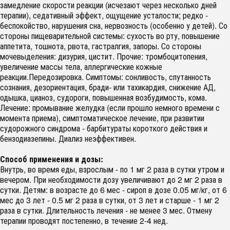
замедление скорости реакции (исчезают через несколько дней
терапии), седативный эффект, ощущение усталости; редко -
беспокойство, нарушения сна, нервозность (особенно у детей). Со
стороны пищеварительной системы: сухость во рту, повышение
аппетита, тошнота, рвота, гастралгия, запоры. Со стороны
мочевыделения: дизурия, цистит. Прочие: тромбоцитопения,
увеличение массы тела, аллергические кожные
реакции.Передозировка. Симптомы: сонливость, спутанность
сознания, дезориентация, бради- или тахикардия, снижение АД,
одышка, цианоз, судороги, повышенная возбудимость, кома.
Лечение: промывание желудка (если прошло немного времени с
момента приема), симптоматическое лечение, при развитии
судорожного синдрома - барбитураты короткого действия и
бензодиазепины. Диализ неэффективен.
Способ применения и дозы:
Внутрь, во время еды, взрослым - по 1 мг 2 раза в сутки утром и
вечером. При необходимости дозу увеличивают до 2 мг 2 раза в
сутки. Детям: в возрасте до 6 мес - сироп в дозе 0.05 мг/кг, от 6
мес до 3 лет - 0.5 мг 2 раза в сутки, от 3 лет и старше - 1 мг 2
раза в сутки. Длительность лечения - не менее 3 мес. Отмену
терапии проводят постепенно, в течение 2-4 нед.