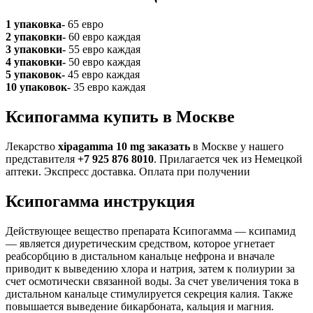
1 упаковка-
65 евро
2 упаковки-
60 евро каждая
3 упаковки-
55 евро каждая
4 упаковки-
50 евро каждая
5 упаковок-
45 евро каждая
10 упаковок-
35 евро каждая
Ксипогамма купить в Москве
Лекарство
xipagamma 10 mg заказать
в Москве у нашего
представителя
+7 925 876 8010
. Прилагается чек из Немецкой
аптеки. Экспресс доставка. Оплата при получении
Ксипогамма инструкция
Действующее вещество препарата Ксипогамма — ксипамид
— является диуретическим средством, которое угнетает
реабсорбцию в дистальном канальце нефрона и вначале
приводит к выведению хлора и натрия, затем к полиурии за
счет осмотически связанной воды. За счет увеличения тока в
дистальном канальце стимулируется секреция калия. Также
повышается выведение бикарбоната, кальция и магния.