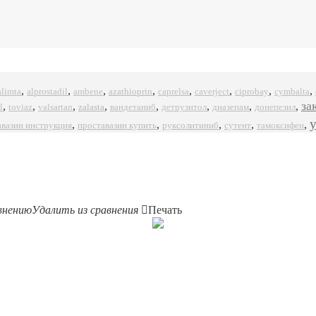
,
,
,
,
,
,
,
,
alprostadil
azathioprin
ciprobay
alimta
ambene
caprelsa
caverject
cymbalta
за
,
,
,
,
,
,
,
,
l
zalasta
toviaz
valsartan
вандетаниб
детрузитол
диазепам
донепезил
,
,
,
,
,
авазин инструкция
проставазин купить
руксолитиниб
сутент
тамоксифен
внению
Удалить из сравнения
Печать