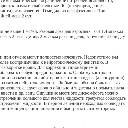
 симптоматическое - ограничение потребления жидкости,
орог), клизмы и слабительные ЛС (предупреждение
 антидот неизвестен. Гемодиализ неэффективен. При
йней мере 2 сут.
 не выше 1 мг/мл. Разовая доза для взрослых - 0.4-1.4 мг/кв.м
 в 2 раза. Детям: 2 мг/кв.м раз в неделю, в течение 4-6 нед, у
и при отмене могут полностью исчезнуть. Недопустимо в/м
более восприимчивы к нейротоксическому действию. В
в сыворотке крови. Для коррекции гипонатриемии
 соблюдать особую предосторожность. Особому контролю
чи и назначение ингибиторов ксантиноксидазы (аллопуринол).
развития нейротоксичности. Любые жалобы на боль в глазах
произошло, следует срочно обильно и тщательно промыть глаза
 ввести в др. вену. Ощущение местного дискомфорта можно
треблении большого количества жидкости требуется соблюдать
отребления жидкости. В период лечения необходимо соблюдать
енной концентрации внимания и быстроты психомоторных