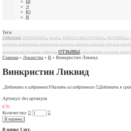
Щ
Э
Ю
Я
Теги
Orthomol
,
,
,
,
,
SOMATULINA AUTOGEL
TECFIDERA
PERINDOPRIL
Potaba
,
,
,
,
,
,
,
propranolol
prostavasin
puregon
ramipril
timoni
nortrilen
temodal
testogel
отзывы
,
,
,
,
интратект инструкция
орфадин
проставазин в россии
прост
Главная
»
Лекарства
»
В
» Винкристин Ликвид
Винкристин Ликвид
Добавить в избранное
Удалить из избранного
Добавить к сра
Артикул:
без артикула
€70
Количество:
В пачке 1 шт.