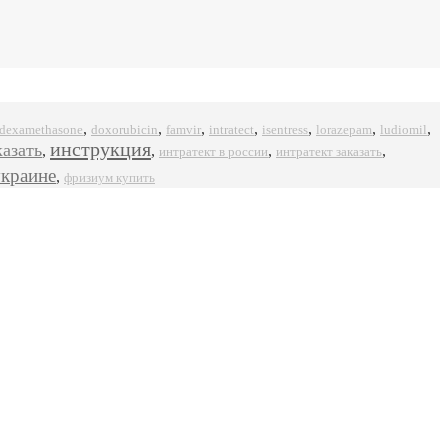
,
,
,
,
,
,
,
dexamethasone
doxorubicin
famvir
intratect
isentress
ludiomil
lorazepam
инструкция
казать
,
,
,
,
интратект в россии
интратект заказать
украине
,
фризиум купить