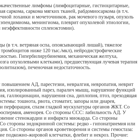
злокачественные лимфомы (лимфоцитарные, гистиоцитарные,
 саркома, саркома мягких тканей, рабдомиосаркома (в т.ч.
ечной лоханки и мочеточников, рак мочевого пузыря, опухоль
, эпендимиома, менингиома, плеврит опухолевой этиологии,
и неэффективности спленэктомии).
 (в т.ч. ветряная оспа, опоясывающий лишай), тяжелое
о тромбоцитов ниже 120 тыс./мкл), нейродистрофические
жностью. Гипербилирубинемия, механическая желтуха,
мозга опухолевыми клетками), предшествующая лучевая терапия
олитиазом), печеночная недостаточность.
с повышением АД, парестезии, невралгия, невропатия, неврит
сия, изолированный парез, паралич мышц, нарушение функций
сия, галлюцинации, нарушения сна, диплопия, птоз, преходящая
стемы: тошнота, рвота, стоматит, запоры или диарея,
ли перфорация, спазм гладкой мускулатуры органов ЖКТ. Со
зооспермия, аменорея. Со стороны ССС: лабильность АД. У
вение стенокардии и инфаркта миокарда. Со стороны
 Со стороны эндокринной системы: редко - гипонатриемия или
ия. Со стороны органов кроветворения и системы гемостаза:
ие подкожно-жировой клетчатки, флебит и некроз. Прочие: