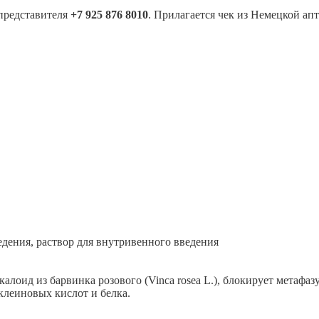
представителя
+7 925 876 8010
. Прилагается чек из Немецкой ап
едения, раствор для внутривенного введения
лоид из барвинка розового (Vinca rosea L.), блокирует метафазу
клеиновых кислот и белка.