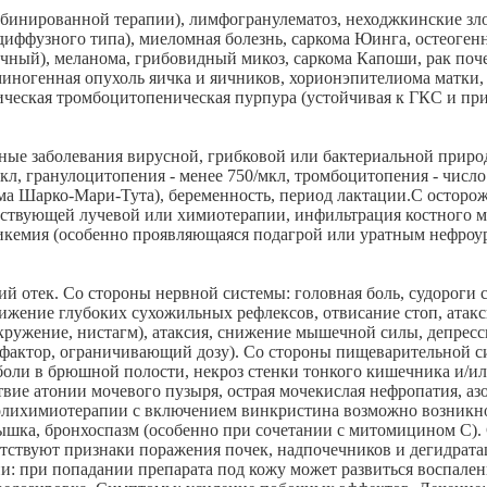
омбинированной терапии), лимфогранулематоз, неходжкинские 
фузного типа), миеломная болезнь, саркома Юинга, остеогенная
очный), меланома, грибовидный микоз, саркома Капоши, рак поч
рминогенная опухоль яичка и яичников, хорионэпителиома матки
ическая тромбоцитопеническая пурпура (устойчивая к ГКС и пр
ые заболевания вирусной, грибковой или бактериальной природы
мкл, гранулоцитопения - менее 750/мкл, тромбоцитопения - числ
ма Шарко-Мари-Тута), беременность, период лактации.C осторо
путствующей лучевой или химиотерапии, инфильтрация костного 
рикемия (особенно проявляющаяся подагрой или уратным нефроур
й отек. Со стороны нервной системы: головная боль, судороги 
ижение глубоких сухожильных рефлексов, отвисание стоп, атак
окружение, нистагм), атаксия, снижение мышечной силы, депрес
- фактор, ограничивающий дозу). Со стороны пищеварительной си
 боли в брюшной полости, некроз стенки тонкого кишечника и/и
твие атонии мочевого пузыря, острая мочекислая нефропатия, а
олихимиотерапии с включением винкристина возможно возникно
дышка, бронхоспазм (особенно при сочетании с митомицином С).
тствуют признаки поражения почек, надпочечников и дегидратац
ии: при попадании препарата под кожу может развиться воспален