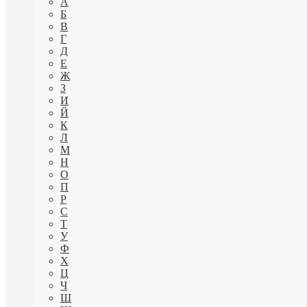
А
Б
В
Г
Д
Е
Ж
З
И
Й
К
Л
М
Н
О
П
Р
С
Т
У
Ф
Х
Ц
Ч
Ш