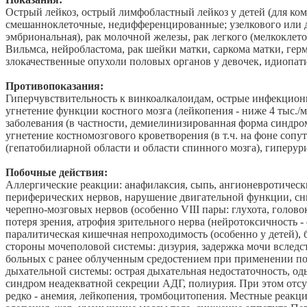
Острый лейкоз, острый лимфобластный лейкоз у детей (для к
смешанноклеточные, недифференцированные; узелкового или диф
эмбриональная), рак молочной железы, рак легкого (мелкоклет
Вильмса, нейробластома, рак шейки матки, саркома матки, ге
злокачественные опухоли половых органов у девочек, идиопат
Противопоказания:
Гиперчувствительность к винкоалкалоидам, острые инфекционн
угнетение функции костного мозга (лейкопения - ниже 4 тыс./
заболевания (в частности, демиелинизированная форма синдро
угнетение костномозгового кроветворения (в т.ч. на фоне со
(гепатобилиарной области и области спинного мозга), гиперу
Побочные действия:
Аллергические реакции: анафилаксия, сыпь, ангионевротически
периферических нервов, нарушение двигательной функции, сн
черепно-мозговых нервов (особенно VIII пары: глухота, голов
потеря зрения, атрофия зрительного нерва (нейротоксичность 
паралитическая кишечная непроходимость (особенно у детей),
стороны мочеполовой системы: дизурия, задержка мочи вследс
больных с ранее облученным средостением при применении п
дыхательной системы: острая дыхательная недостаточность, о
синдром неадекватной секреции АДГ, полиурия. При этом отсу
редко - анемия, лейкопения, тромбоцитопения. Местные реакц