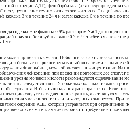
редозировка. Симптомы: усиление побочных эффектов. Лечение:
ватной секреции АДГ), фенобарбитала (для предупреждения суд
С и осуществление гематологического контроля. Специфический
в каждые 3 ч в течение 24 ч и затем каждые 6 ч в течение по кра
разводя содержимое флакона 0.9% раствором NaCl до концентрации
трацией прямого билирубина выше 0.3 мг% требуется снижение дозы
 1 мг.
ние может привести к смерти! Побочные эффекты дозозависимы 
ые люди и больные неврологическими заболеваниями в анамнезе 
 содержания билирубина, мочевой кислоты и концентрации Na+ 
е обнаружения лейкопении при введении повторных доз следует
шении уровня мочевой кислоты рекомендуется ощелачивание мо
нкристина следует снизить. У пожилых больных повышен риск 
 обследования. Избегать попадания раствора в глаза. Если это 
 инъекцию следует немедленно прекратить, а оставшуюся часть
 применения умеренного тепла или холодных компрессов. При по
екватной секреции АДГ, который устраняется при ограничении п
отенциально опасными видами деятельности, требующими повыш