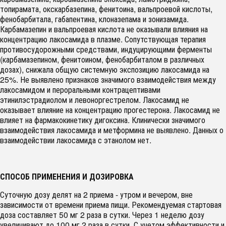
топирамата, окскарбазепина, фенитоина, вальпроевой кислоты,
фенобарбитала, габапентина, клоназепама и зонизамида.
Карбамазепин и вальпроевая кислота не оказывали влияния на
концентрацию лакосамида в плазме. Сопутствующая терапия
противосудорожными средствами, индуцирующими ферменты
(карбамазепином, фенитоином, фенобарбиталом в различных
дозах), снижала общую системную экспозицию лакосамида на
25%. Не выявлено признаков значимого взаимодействия между
лакосамидом и пероральными контрацептивами
этинилэстрадиолом и левоноргестрелом. Лакосамид не
оказывает влияние на концентрацию прогестерона. Лакосамид не
влияет на фармакокинетику дигоксина. Клинически значимого
взаимодействия лакосамида и метформина не выявлено. Данных о
взаимодействии лакосамида с этанолом нет.
СПОСОБ ПРИМЕНЕНИЯ И ДОЗИРОВКА
Суточную дозу делят на 2 приема - утром и вечером, вне
зависимости от времени приема пищи. Рекомендуемая стартовая
доза составляет 50 мг 2 раза в сутки. Через 1 неделю дозу
увеличивают до 100 мг 2 раза в сутки. С учетом эффективности и