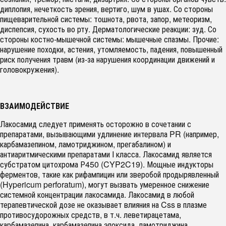
диплопия, нечеткость зрения, вертиго, шум в ушах. Со стороны
пищеварительной системы: тошнота, рвота, запор, метеоризм,
диспепсия, сухость во рту. Дерматологические реакции: зуд. Со
стороны костно-мышечной системы: мышечные спазмы. Прочие:
нарушение походки, астения, утомляемость, падения, повышенный
риск получения травм (из-за нарушения координации движений и
головокружения).
ВЗАИМОДЕЙСТВИЕ
Лакосамид следует применять осторожно в сочетании с
препаратами, вызывающими удлинение интервала PR (например,
карбамазепином, ламотриджином, прегабалином) и
антиаритмическими препаратами I класса. Лакосамид является
субстратом цитохрома Р450 (CYP2C19). Мощные индукторы
ферментов, такие как рифампицин или зверобой продырявленный
(Hypericum perforatum), могут вызвать умеренное снижение
системной концентрации лакосамида. Лакосамид в любой
терапевтической дозе не оказывает влияния на Css в плазме
противосудорожных средств, в т.ч. леветирацетама,
карбамазепина, карбамазепина эпоксида, ламотриджина,