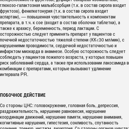
глюкозо-галактозная мальабсорбция (т.к. в состав сиропа входит
фруктоза), фенилкетонурия (т.к. в состав сиропа входит
аспартам), — повышенная чувствительность к компонентам
препарата, в т.ч. к сое (входит в состав оболочки таблетки), а
также к арахису, беременность, период лактации. С
осторожностью следует применять препарат у пациентов с
почечной недостаточностью тяжелой степени (КК<30 мл/мин), с
нарушениями проводимости, сердечной недостаточностью и
инфарктом миокарда в анамнезе. Особую осторожность следует
соблюдать у пациентов пожилого возраста, у которых повышен
риск заболеваний сердца, а также при использовании лакосамида в
комбинации с препаратами, которые вызывают удлинение
интервала PR.
ПОБОЧНОЕ ДЕЙСТВИЕ
Со стороны ЦНС: головокружение, головная боль, депрессия,
раздражительность, нарушение равновесия, нарушение
координации движений, нарушение памяти, нарушение внимания,
когнитивные нарушения, гипестезия, сонливость, спутанность
сознания, тремор, нистагм, дизартрия. Со стороны органов чувств: