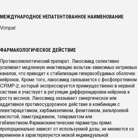
МЕЖДУНАРОДНОЕ НЕПАТЕНТОВАННОЕ НАИМЕНОВАНИЕ
Vimpat
ФАРМАКОЛОГИЧЕСКОЕ ДЕЙСТВИЕ
Противоэпилептический препарат. Лакосамид селективно
усиливает медленную инактивацию вольтаж-зависимых натриевых
каналов, что приводит к стабилизации гипервозбудимых оболочек
нейронов. Кроме того, лакосамид связывается с фосфопротеином
CRMP-2, который экспрессируется преимущественно в нервной
системе и участвует в регуляции дифференцировки нейронов и
роста аксонов. Лакосамид оказывает синергическое или
аддитивное противосудорожное действие в комбинации с
леветирацетамом, карбамазепином, фенитоином, вальпроевой
кислотой, ламотриджином, топираматом или
габапентином.Фармакокинетические параметры прямо
пропорционально зависят от используемой дозы, не меняются со
временем и характеризуются низкой индивидуальной