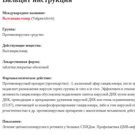
Международное название:
Валганцикловир
(Valganciclovir)
Группа:
Противовирусное средство
Действующие вещества:
Валганцикловир
Лекарственная форма:
таблетки покрытые оболочкой
Фармакологическое действие:
Противовирусный препарат (пролекарство) - L-валиловый эфир ганцикловира, после п
подавляет размножение вирусов герпес-группы in vitro и in vivo. Эффективен в отноше
активность ганцикловира обусловлена подавлением синтеза вирусной ДНК путем кон
ДНК, приводящим к прекращению удлинения вирусной ДНК или очень ограниченному ее
(UL97), отвечающей за монофосфорилирование ганцикловира, либо в гене вирусной по
резистентностью к др. противовирусным препаратам с аналогичным механизмом действ
Показания:
Лечение цитомегаловирусного ретинита у больных СПИДом. Профилактика ЦМВ-инфек