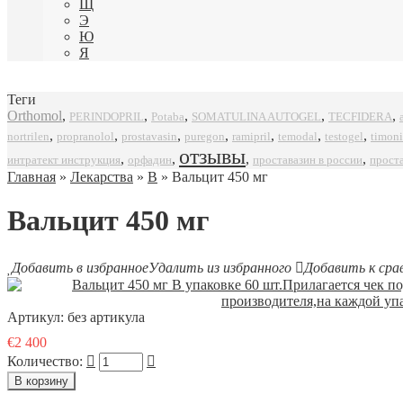
Щ
Э
Ю
Я
Теги
Orthomol
,
,
,
,
,
SOMATULINA AUTOGEL
TECFIDERA
PERINDOPRIL
Potaba
,
,
,
,
,
,
,
propranolol
prostavasin
puregon
ramipril
timoni
nortrilen
temodal
testogel
отзывы
,
,
,
,
интратект инструкция
орфадин
проставазин в россии
прост
Главная
»
Лекарства
»
В
» Вальцит 450 мг
Вальцит 450 мг
Добавить в избранное
Удалить из избранного
Добавить к сра
Артикул:
без артикула
€2 400
Количество: