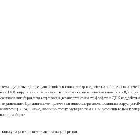
риема внутрь быстро превращающийся в ганцикловир под действием кишечных и печеночн
нии ЦМВ, вируса простого герпеса 1 и 2, вируса герпеса человека типов 6, 7 и 8, вирус
курентного ингибирования встраивания дезоксигуанозина трифосфата в ДНК под дейст
 удлинению. При длительном приеме валганцикловира может появиться вирус, устойчи
лимеразы (UL54). Вирус, имеющий только мутацию гена UL97, устойчив только к ганци
ия, и наоборот.
ции у пациентов после трансплантации органов.