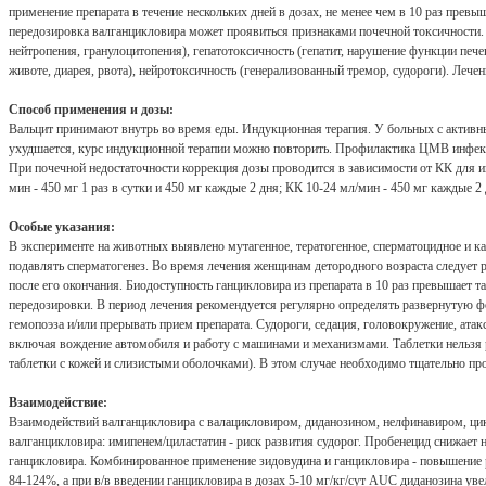
применение препарата в течение нескольких дней в дозах, не менее чем в 10 раз пре
передозировка валганцикловира может проявиться признаками почечной токсичности. 
нейтропения, гранулоцитопения), гепатотоксичность (гепатит, нарушение функции печ
животе, диарея, рвота), нейротоксичность (генерализованный тремор, судороги). Лечен
Способ применения и дозы:
Вальцит принимают внутрь во время еды. Индукционная терапия. У больных с активным
ухудшается, курс индукционной терапии можно повторить. Профилактика ЦМВ инфекции 
При почечной недостаточности коррекция дозы проводится в зависимости от КК для ин
мин - 450 мг 1 раз в сутки и 450 мг каждые 2 дня; КК 10-24 мл/мин - 450 мг каждые 2 
Особые указания:
В эксперименте на животных выявлено мутагенное, тератогенное, сперматоцидное и к
подавлять сперматогенез. Во время лечения женщинам детородного возраста следует 
после его окончания. Биодоступность ганцикловира из препарата в 10 раз превышает т
передозировки. В период лечения рекомендуется регулярно определять развернутую ф
гемопоэза и/или прерывать прием препарата. Судороги, седация, головокружение, ат
включая вождение автомобиля и работу с машинами и механизмами. Таблетки нельзя р
таблетки с кожей и слизистыми оболочками). В этом случае необходимо тщательно про
Взаимодействие:
Взаимодействий валганцикловира с валацикловиром, диданозином, нелфинавиром, цик
валганцикловира: имипенем/циластатин - риск развития судорог. Пробенецид снижае
ганцикловира. Комбинированное применение зидовудина и ганцикловира - повышение р
84-124%, а при в/в введении ганцикловира в дозах 5-10 мг/кг/сут AUC диданозина у