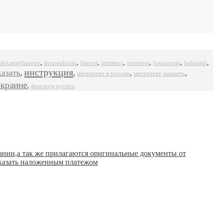
,
,
,
,
,
,
,
dexamethasone
doxorubicin
famvir
intratect
isentress
ludiomil
lorazepam
инструкция
казать
,
,
,
,
интратект в россии
интратект заказать
украине
,
фризиум купить