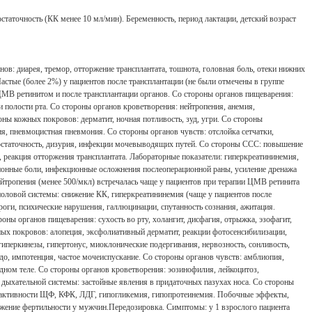
остаточность (КК менее 10 мл/мин). Беременность, период лактации, детский возраст
ов: диарея, тремор, отторжение трансплантата, тошнота, головная боль, отеки нижних
Частые (более 2%) у пациентов после трансплантации (не были отмечены в группе
МВ ретинитом и после трансплантации органов. Со стороны органов пищеварения:
ки полости рта. Со стороны органов кроветворения: нейтропения, анемия,
оны кожных покровов: дерматит, ночная потливость, зуд, угри. Со стороны
я, пневмоцистная пневмония. Со стороны органов чувств: отслойка сетчатки,
едостаточность, дизурия, инфекции мочевыводящих путей. Со стороны ССС: повышение
я, реакция отторжения трансплантата. Лабораторные показатели: гиперкреатининемия,
ионные боли, инфекционные осложнения послеоперационной раны, усиление дренажа
ейтропения (менее 500/мкл) встречалась чаще у пациентов при терапии ЦМВ ретинита
оловой системы: снижение КК, гиперкреатининемия (чаще у пациентов после
оги, психические нарушения, галлюцинации, спутанность сознания, ажитация.
ы органов пищеварения: сухость во рту, холангит, дисфагия, отрыжка, эзофагит,
жных покровов: алопеция, эксфолиативный дерматит, реакции фотосенсибилизации,
 гиперкинезы, гипертонус, миоклонические подергивания, нервозность, сонливость,
до, импотенция, частое мочеиспускание. Со стороны органов чувств: амблиопия,
идном теле. Со стороны органов кроветворения: эозинофилия, лейкоцитоз,
 дыхательной системы: застойные явления в придаточных пазухах носа. Со стороны
ие активности ЩФ, КФК, ЛДГ, гипогликемия, гипопротеинемия. Побочные эффекты,
ижение фертильности у мужчин.Передозировка. Симптомы: у 1 взрослого пациента