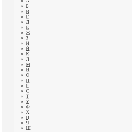
А
Б
В
Г
Д
Е
Ж
З
И
Й
К
Л
М
Н
О
П
Р
С
Т
У
Ф
Х
Ц
Ч
Ш