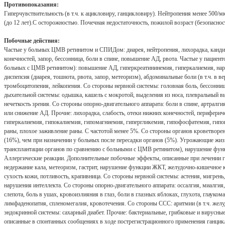
Противопоказания:
Гиперчувствительность (в т.ч. к ацикловиру, ганцикловиру). Нейтропения менее 500/мк
(до 12 лет).C осторожностью. Почечная недостаточность, пожилой возраст (безопаснос
Побочные действия:
Частые у больных ЦМВ ретинитом и СПИДом: диарея, нейтропения, лихорадка, кандидоз
конечностей, запор, бессонница, боли в спине, повышение АД, рвота. Частые у пациен
больных с ЦМВ ретинитом): повышение АД, гиперкреатининемия, гиперкалиемия, нар
диспепсия (диарея, тошнота, рвота, запор, метеоризм), абдоминальные боли (в т.ч. в 
тромбоцитопения, лейкопения. Со стороны нервной системы: головная боль, бессонница
дыхательной системы: одышка, кашель с мокротой, выделения из носа, плевральный вы
нечеткость зрения. Со стороны опорно-двигательного аппарата: боли в спине, артра
или снижение АД. Прочие: лихорадка, слабость, отеки нижних конечностей, перифериче
гиперкалиемия, гипокалиемия, гипомагниемия, гипергликемия, гипофосфатемия, гипо
раны, плохое заживление раны. С частотой менее 5%. Со стороны органов кроветворен
(16%), чем при назначении у больных после пересадки органов (5%). Угрожающие жи
трансплантации органов по сравнению с больными с ЦМВ ретинитом), нарушение функц
Аллергические реакции. Дополнительные побочные эффекты, описанные при лечении га
недержание кала, метеоризм, гастрит, нарушение функции ЖКТ, желудочно-кишечное кр
сухость кожи, потливость, крапивница. Со стороны нервной системы: астения, мигрень
нарушения интеллекта. Со стороны опорно-двигательного аппарата: оссалгия, миалгия
слепота, боль в ушах, кровоизлияния в глаз, боли в глазных яблоках, глухота, глаук
лимфаденопатия, спленомегалия, кровотечения. Со стороны ССС: аритмии (в т.ч. желу
эндокринной системы: сахарный диабет. Прочие: бактериальные, грибковые и вирусны
описанные в спонтанных сообщениях в ходе пострегистрационного применения ганцик