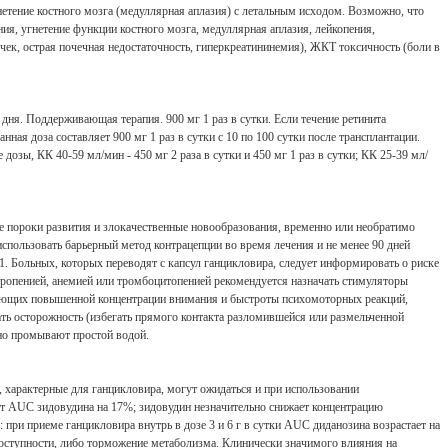
нетение костного мозга (медуллярная аплазия) с летальным исходом. Возможно, что
я, угнетение функции костного мозга, медуллярная аплазия, лейкопения,
чек, острая почечная недостаточность, гиперкреатининемия), ЖКТ токсичность (боли в
дня. Поддерживающая терапия. 900 мг 1 раз в сутки. Если течение ретинита
я доза составляет 900 мг 1 раз в сутки с 10 по 100 сутки после трансплантации.
зы, КК 40-59 мл/мин - 450 мг 2 раза в сутки и 450 мг 1 раз в сутки; КК 25-39 мл/
е пороки развития и злокачественные новообразования, временно или необратимо
пользовать барьерный метод контрацепции во время лечения и не менее 90 дней
:1. Больных, которых переводят с капсул ганцикловира, следует информировать о риске
тропенией, анемией или тромбоцитопенией рекомендуется назначать стимуляторы
ребующих повышенной концентрации внимания и быстроты психомоторных реакций,
ать осторожность (избегать прямого контакта разломившейся или размельченной
ьно промывают простой водой.
характерные для ганцикловира, могут ожидаться и при использовании
ет AUC зидовудина на 17%; зидовудин незначительно снижает концентрацию
ри приеме ганцикловира внутрь в дозе 3 и 6 г в сутки AUC диданозина возрастает на
доступности, либо торможение метаболизма. Клинически значимого влияния на