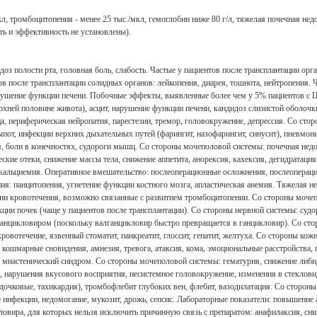
л, тромбоцитопения - менее 25 тыс./мкл, гемоглобин ниже 80 г/л, тяжелая почечная нед
ть и эффективность не установлены).
 полости рта, головная боль, слабость. Частые у пациентов после трансплантации орган
тов после трансплантации солидных органов: лейкопения, диарея, тошнота, нейтропения. 
ушение функции печени. Побочные эффекты, выявленные более чем у 5% пациентов с Ц
верхней половине живота), асцит, нарушение функции печени, кандидоз слизистой оболоч
, периферическая нейропатия, парестезии, тремор, головокружение, депрессия. Со стор
пот, инфекции верхних дыхательных путей (фарингит, назофарингит, синусит), пневмони
лгия, боли в конечностях, судороги мышц. Со стороны мочеполовой системы: почечная н
ские отеки, снижение массы тела, снижение аппетита, анорексия, кахексия, дегидратаци
кальциемия. Оперативное вмешательство: послеоперационные осложнения, послеоперац
ия: панцитопения, угнетение функции костного мозга, апластическая анемия. Тяжелая н
зни кровотечения, возможно связанные с развитием тромбоцитопении. Со стороны мочеп
ии почек (чаще у пациентов после трансплантации). Со стороны нервной системы: судор
нцикловиром (поскольку валганцикловир быстро превращается в ганцикловир). Со сторон
овотечение, язвенный стоматит, панкреатит, глоссит, гепатит, желтуха. Со стороны ко
, кошмарные сновидения, амнезия, тревога, атаксия, кома, эмоциональные расстройства,
, миастенический синдром. Со стороны мочеполовой системы: гематурия, снижение либи
ома, нарушения вкусового восприятия, несистемное головокружение, изменения в стеклов
дочковые, тахикардия), тромбофлебит глубоких вен, флебит, вазодилатация. Со стороны
е инфекции, недомогание, мукозит, дрожь, сепсис. Лабораторные показатели: повышен
ловира, для которых нельзя исключить причинную связь с препаратом: анафилаксия, сн