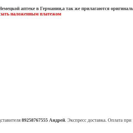
емецкой аптеке в Германии,а так же прилагаются оригинал
казать наложенным платежом
дставителя
89258767555 Андрей
. Экспресс доставка. Оплата при