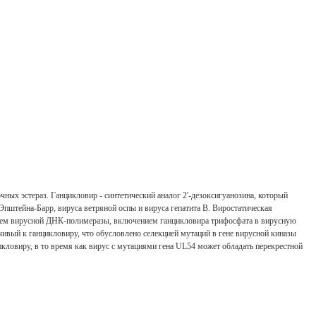
ых эстераз. Ганцикловир - синтетический аналог 2'-дезоксигуанозина, который
а Эпштейна-Барр, вируса ветряной оспы и вируса гепатита В. Виростатическая
вием вирусной ДНК-полимеразы, включением ганцикловира трифосфата в вирусную
вый к ганцикловиру, что обусловлено селекцией мутаций в гене вирусной киназы
кловиру, в то время как вирус с мутациями гена UL54 может обладать перекрестной