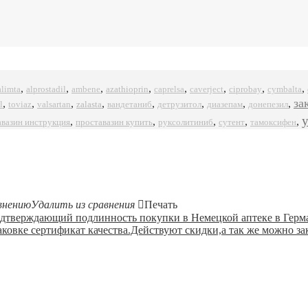
,
,
,
,
,
,
,
,
alprostadil
azathioprin
ciprobay
alimta
ambene
caprelsa
caverject
cymbalta
за
,
,
,
,
,
,
,
,
l
zalasta
toviaz
valsartan
вандетаниб
детрузитол
диазепам
донепезил
,
,
,
,
,
авазин инструкция
проставазин купить
руксолитиниб
сутент
тамоксифен
внению
Удалить из сравнения
Печать