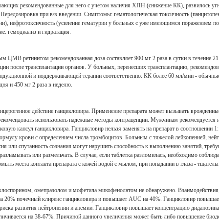
вышающих рекомендованные для него с учетом наличия ХПН (снижение КК), развилось уг
Передозировка при в/в введении. Симптомы: гематологическая токсичность (панцитопени
ени), нефротоксичность (усиление гематурии у больных с уже имеющимся поражением по
ие: гемодиализ и гидратация.
 ЦМВ ретинитом рекомендованная доза составляет 900 мг 2 раза в сутки в течение 21 
после трансплантации органов. У больных, перенесших трансплантацию, рекомендованна
дукционной и поддерживающей терапии соответственно: КК более 60 мл/мин - обычные до
дня и 450 мг 2 раза в неделю.
анцерогенное действие ганцикловира. Применение препарата может вызывать врожденны
рекомендовать использовать надежные методы контрацепции. Мужчинам рекомендуется ис
аковую капсул ганцикловира. Ганцикловир нельзя заменять на препарат в соотношении 1
ормулу крови с определением числа тромбоцитов. Больным с тяжелой лейкопенией, ней
аксия или спутанность сознания могут нарушить способность к выполнению занятий, т
азламывать или размельчать. В случае, если таблетка разломилась, необходимо соблюд
мыть места контакта препарата с кожей водой с мылом, при попадании в глаза - тщател
лоспорином, омепразолом и мофетила микофенолатом не обнаружено. Взаимодействия, 
т на 20% почечный клиренс ганцикловира и повышает AUC на 40%. Ганцикловир повыша
иска развития нейтропении и анемии. Ганцикловир повышает концентрацию диданозина: п
величивается на 38-67%. Причиной данного увеличения может быть либо повышение био