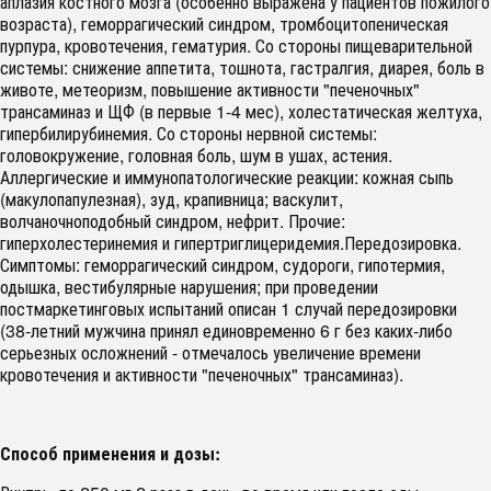
аплазия костного мозга (особенно выражена у пациентов пожилого
возраста), геморрагический синдром, тромбоцитопеническая
пурпура, кровотечения, гематурия. Со стороны пищеварительной
системы: снижение аппетита, тошнота, гастралгия, диарея, боль в
животе, метеоризм, повышение активности "печеночных"
трансаминаз и ЩФ (в первые 1-4 мес), холестатическая желтуха,
гипербилирубинемия. Со стороны нервной системы:
головокружение, головная боль, шум в ушах, астения.
Аллергические и иммунопатологические реакции: кожная сыпь
(макулопапулезная), зуд, крапивница; васкулит,
волчаночноподобный синдром, нефрит. Прочие:
гиперхолестеринемия и гипертриглицеридемия.Передозировка.
Симптомы: геморрагический синдром, судороги, гипотермия,
одышка, вестибулярные нарушения; при проведении
постмаркетинговых испытаний описан 1 случай передозировки
(38-летний мужчина принял единовременно 6 г без каких-либо
серьезных осложнений - отмечалось увеличение времени
кровотечения и активности "печеночных" трансаминаз).
Способ применения и дозы: