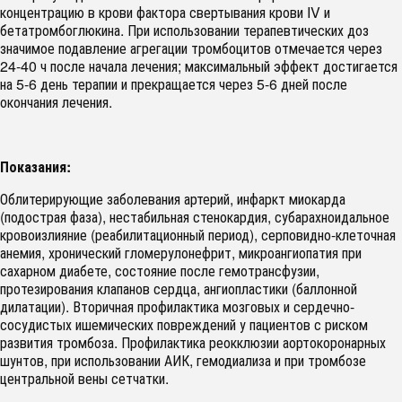
концентрацию в крови фактора свертывания крови IV и
бетатромбоглюкина. При использовании терапевтических доз
значимое подавление агрегации тромбоцитов отмечается через
24-40 ч после начала лечения; максимальный эффект достигается
на 5-6 день терапии и прекращается через 5-6 дней после
окончания лечения.
Показания:
Облитерирующие заболевания артерий, инфаркт миокарда
(подострая фаза), нестабильная стенокардия, субарахноидальное
кровоизлияние (реабилитационный период), серповидно-клеточная
анемия, хронический гломерулонефрит, микроангиопатия при
сахарном диабете, состояние после гемотрансфузии,
протезирования клапанов сердца, ангиопластики (баллонной
дилатации). Вторичная профилактика мозговых и сердечно-
сосудистых ишемических повреждений у пациентов с риском
развития тромбоза. Профилактика реокклюзии аортокоронарных
шунтов, при использовании АИК, гемодиализа и при тромбозе
центральной вены сетчатки.