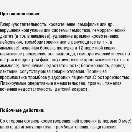
Противопоказания:
Гиперчувствительность, кровотечение, гемофилия или др.
нарушения коагуляции или системы гемостаза, геморрагический
диатез (в т.ч. в анамнезе), удлинение времени кровотечения;
лейкопения, тромбоцитопения или агранулоцитоз (в т.ч. в
анамнезе); язвенная болезнь желудка и 12-перстной кишки,
варикозное расширение вен пищевода; геморрагический инсульт в
острой и подострой фазе, внутричерепное кровоизлияние (в т.ч. в
анамнезе); печеночная недостаточность; беременность, период
лактации, сопутствующая гепаринотерапия. Первичная
профилактика тромбоза у здоровых пациентов.C осторожностью.
Планируемые оперативные вмешательства, травмы, тяжелая
почечная недостаточность, детский возраст.
Побочные действия:
Со стороны органов кроветворения: нейтропения (в первые 3 мес)
вплоть до агранулоцитоза, тромбоцитопения, панцитопения,