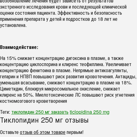
возобновление лечения будет зависеть от результатов
экстренного исследования крови и последующей клинической
оценки состояния пациента. Эффективность и безопасность
применения препарата у детей и подростков до 18 лет не
установлена.
Взаимодействие:
На 15% снижает концентрацию дигоксина в плазме, а также
концентрацию циклоспорина и клиренс теофиллина. Увеличивает
концентрацию фенитоина в плазме. Непрямые антикоагулянты,
гепарин и НПВП повышают риск развития кровотечения. Антациды,
уменьшая всасывание, снижают концентрацию в плазме на 18%.
Циметидин, блокируя микросомальное окисление, снижает
клиренс на 50%. Миелотоксические ЛС повышают риск угнетения
костномозгового кроветворения
Теги:
тиклопидин 250 мг заказать
ticlopidina 250 mg
Тиклопидин 250 мг отзывы
Оставьте
отзыв об этом товаре
первым!