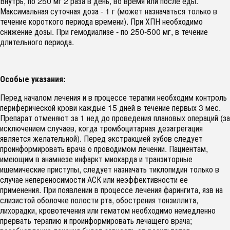
Внутрь, по 250 мг 2 раза в день, во время или после еды.
Максимальная суточная доза - 1 г (может назначаться только в
течение короткого периода времени). При ХПН необходимо
снижение дозы. При гемодиализе - по 250-500 мг, в течение
длительного периода.
Особые указания:
Перед началом лечения и в процессе терапии необходим контроль
периферической крови каждые 15 дней в течение первых 3 мес.
Препарат отменяют за 1 нед до проведения плановых операций (за
исключением случаев, когда тромбоцитарная дезагрегация
является желательной). Перед экстракцией зубов следует
проинформировать врача о проводимом лечении. Пациентам,
имеющим в анамнезе инфаркт миокарда и транзиторные
ишемические приступы, следует назначать тиклопидин только в
случае непереносимости АСК или неэффективности ее
применения. При появлении в процессе лечения фарингита, язв на
слизистой оболочке полости рта, обострения тонзиллита,
лихорадки, кровотечения или гематом необходимо немедленно
прервать терапию и проинформировать лечащего врача;