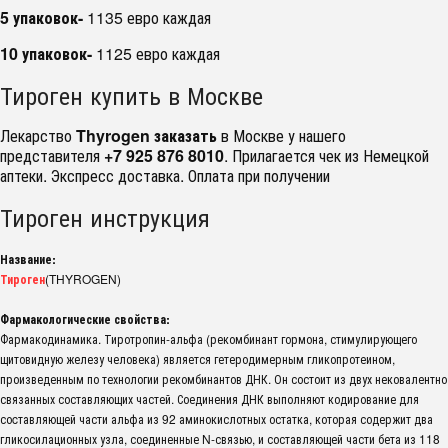
5 упаковок-
1135 евро каждая
10 упаковок-
1125 евро каждая
Тироген купить в Москве
Лекарство
Thyrogen заказать
в Москве у нашего
представителя
+7 925 876 8010
. Прилагается чек из Немецкой
аптеки. Экспресс доставка. Оплата при получении
Тироген инструкция
Название:
Тироген
(THYROGEN)
Фармакологические свойства:
Фармакодинамика. Тиротропин-альфа (рекомбинант гормона, стимулирующего
щитовидную железу человека) является гетеродимерным гликопротеином,
произведенным по технологии рекомбинантов ДНК. Он состоит из двух нековалентно
связанных составляющих частей. Соединения ДНК выполняют кодирование для
соcтавляющей части альфа из 92 аминокислотных остатка, которая содержит два
гликосилационных узла, соединенные N-связью, и составляющей части бета из 118