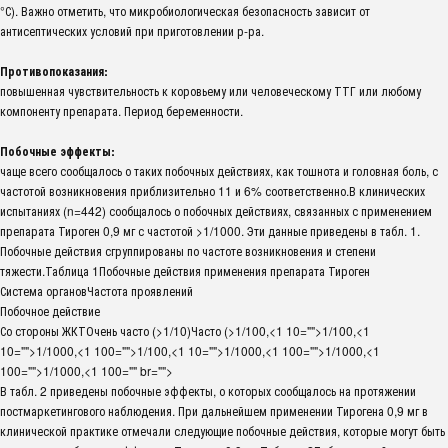
°С). Важно отметить, что микробиологическая безопасность зависит от
антисептических условий при приготовлении р-ра.
Противопоказания:
повышенная чувствительность к коровьему или человеческому ТТГ или любому
компоненту препарата. Период беременности.
Побочные эффекты:
чаще всего сообщалось о таких побочных действиях, как тошнота и головная боль, с
частотой возникновения приблизительно 11 и 6% соответственно.В клинических
испытаниях (n=442) сообщалось о побочных действиях, связанных с применением
препарата Тироген 0,9 мг с частотой >1/1000. Эти данные приведены в табл. 1.
Побочные действия сгруппированы по частоте возникновения и степени
тяжести.Таблица 1Побочные действия применения препарата Тироген
Система органовЧастота проявлений
Побочное действие
Со стороны ЖКТОчень часто (>1/10)Часто (>1/100,<1 10="">1/100,<1
10="">1/1000,<1 100="">1/100,<1 10="">1/1000,<1 100="">1/1000,<1
100="">1/1000,<1 100="" br="">
В табл. 2 приведены побочные эффекты, о которых сообщалось на протяжении
постмаркетингового наблюдения. При дальнейшем применении Тирогена 0,9 мг в
клинической практике отмечали следующие побочные действия, которые могут быть