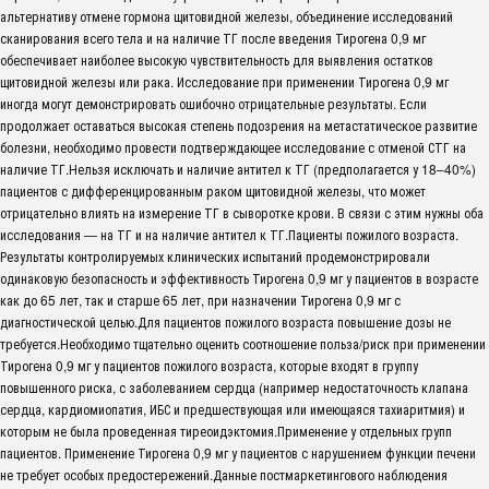
альтернативу отмене гормона щитовидной железы, объединение исследований
сканирования всего тела и на наличие ТГ после введения Тирогена 0,9 мг
обеспечивает наиболее высокую чувствительность для выявления остатков
щитовидной железы или рака. Исследование при применении Тирогена 0,9 мг
иногда могут демонстрировать ошибочно отрицательные результаты. Если
продолжает оставаться высокая степень подозрения на метастатическое развитие
болезни, необходимо провести подтверждающее исследование с отменой СТГ на
наличие ТГ.Нельзя исключать и наличие антител к ТГ (предполагается у 18–40%)
пациентов с дифференцированным раком щитовидной железы, что может
отрицательно влиять на измерение ТГ в сыворотке крови. В связи с этим нужны оба
исследования — на ТГ и на наличие антител к ТГ.Пациенты пожилого возраста.
Результаты контролируемых клинических испытаний продемонстрировали
одинаковую безопасность и эффективность Тирогена 0,9 мг у пациентов в возрасте
как до 65 лет, так и старше 65 лет, при назначении Тирогена 0,9 мг с
диагностической целью.Для пациентов пожилого возраста повышение дозы не
требуется.Необходимо тщательно оценить соотношение польза/риск при применении
Тирогена 0,9 мг у пациентов пожилого возраста, которые входят в группу
повышенного риска, с заболеванием сердца (например недостаточность клапана
сердца, кардиомиопатия, ИБС и предшествующая или имеющаяся тахиаритмия) и
которым не была проведенная тиреоидэктомия.Применение у отдельных групп
пациентов. Применение Тирогена 0,9 мг у пациентов с нарушением функции печени
не требует особых предостережений.Данные постмаркетингового наблюдения