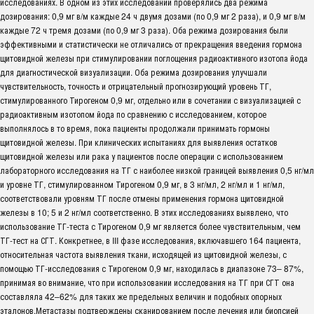
исследованиях. В одном из этих исследований проверялись два режима
дозирования: 0,9 мг в/м каждые 24 ч двумя дозами (по 0,9 мг 2 раза), и 0,9 мг в/м
каждые 72 ч тремя дозами (по 0,9 мг 3 раза). Оба режима дозирования были
эффективными и статистически не отличались от прекращения введения гормона
щитовидной железы при стимулировании поглощения радиоактивного изотопа йода
для диагностической визуализации. Оба режима дозирования улучшали
чувствительность, точность и отрицательный прогнозирующий уровень ТГ,
стимулированного Тирогеном 0,9 мг, отдельно или в сочетании с визуализацией с
радиоактивным изотопом йода по сравнению с исследованием, которое
выполнялось в то время, пока пациенты продолжали принимать гормоны
щитовидной железы. При клинических испытаниях для выявления остатков
щитовидной железы или рака у пациентов после операции с использованием
лабораторного исследования на ТГ с наиболее низкой границей выявления 0,5 нг/мл
и уровне ТГ, стимулированном Тирогеном 0,9 мг, в 3 нг/мл, 2 нг/мл и 1 нг/мл,
соответствовали уровням ТГ после отмены применения гормона щитовидной
железы в 10; 5 и 2 нг/мл соответственно. В этих исследованиях выявлено, что
использование ТГ-теста с Тирогеном 0,9 мг является более чувствительным, чем
ТГ-тест на СГТ. Конкретнее, в III фазе исследования, включавшего 164 пациента,
относительная частота выявления ткани, исходящей из щитовидной железы, с
помощью ТГ-исследования с Тирогеном 0,9 мг, находилась в диапазоне 73– 87%,
принимая во внимание, что при использовании исследования на ТГ при СГТ она
составляла 42–62% для таких же предельных величин и подобных опорных
эталонов.Метастазы подтверждены сканированием после лечения или биопсией