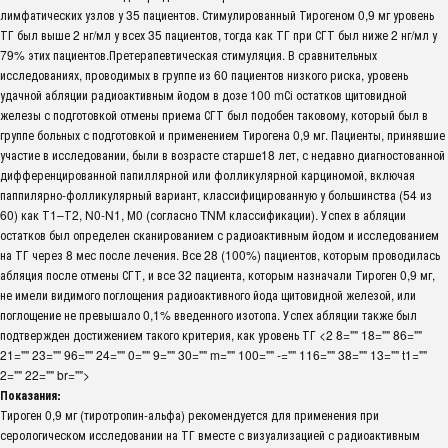
лимфатических узлов у 35 пациентов. Стимулированный Тирогеном 0,9 мг уровень
ТГ был выше 2 нг/мл у всех 35 пациентов, тогда как ТГ при СГТ был ниже 2 нг/мл у
79% этих пациентов.Претерапевтическая стимуляция. В сравнительных
исследованиях, проводимых в группе из 60 пациентов низкого риска, уровень
удачной абляции радиоактивным йодом в дозе 100 mСі остатков щитовидной
железы с подготовкой отмены приема СГТ был подобен таковому, который был в
группе больных с подготовкой и применением Тирогена 0,9 мг. Пациенты, принявшие
участие в исследовании, были в возрасте старше18 лет, с недавно диагностованной
дифференцированной папиллярной или фолликулярной карциномой, включая
паппилярно-фолликулярный вариант, классифицированную у большинства (54 из
60) как Т1–Т2, N0-N1, М0 (согласно TNM классификации). Успех в абляции
остатков был определен сканированием с радиоактивным йодом и исследованием
на ТГ через 8 мес после лечения. Все 28 (100%) пациентов, которым проводилась
абляция после отмены СГТ, и все 32 пациента, которым назначали Тироген 0,9 мг,
не имели видимого поглощения радиоактивного йода щитовидной железой, или
поглощение не превышало 0,1% введенного изотопа. Успех абляции также был
подтвержден достижением такого критерия, как уровень ТГ <2 8="" 18="" 86=""
21="" 23="" 96="" 24="" 0="" 9="" 30="" m="" 100="" -="" 116="" 38="" 13="" t1=""
2="" 22="" br="">
Показания:
Тироген 0,9 мг (тиротропин-альфа) рекомендуется для применения при
серологическом исследовании на ТГ вместе с визуализацией с радиоактивным