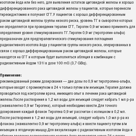
изотопом йода или без него, для выявления остатков щитовидной железы и хорошо
дифференцированного рака щитовидной железы у пациентов, которые перенесли
тиреоидэктомию и получают СГТ.У пациентов с хорошо дифференцированным
раком щитовидной железы группы низкого риска, уровень ТГ в сыворотке которых
не определяется при проведении терапии СГТ, Тироген 0,9 мг можно применять для
определения уровня стимулированного ТГ.Тироген 0,9 мг (тиротропин-альфа)
предназначен для предтерапевтического стимулирования поглощения
радиоактивного изотопа йода у пациентов группы низкого риска, оперированных в
связи с хорошо дифференцированным раком щитовидной железы, которые
находятся на СГТ и которым будет выполняться абляция в комбинации с
радиоактивным йодом 131І в дозе 100 mСi (3,7 GBq).
Применение:
рекомендованный режим дозирования — две дозы по 0,9 мг тиротропина-альфа,
которые вводят с промежутком в 24 ч только путем в/м инъекции.Терапия должна
проводиться под контролем врача, имеющего опыт в лечении рака щитовидной
железы.После растворения в 1,2 мл воды для инъекций следует набрать 1 мл р-ра
(эквивалентно 0,9 мг Тирогена), который необходимо ввести.Для точного
дозирования каждый флакон Тирогена 0,9 мг рассчитан с излишком в 0,2 мл.
После растворения в 1,2 мл воды для инъекций, следует набрать 1,0 мл р-ра из
флакона (эквивалентно 0,9 мг тиротропину-альфа) и ввести пациенту путем в/м
инъекции в ягодичную мышцу.Для визуализации с радиоактивным изотопом йода и
абляции введение радиоактивного изотопа йода проводится через 24 ч после