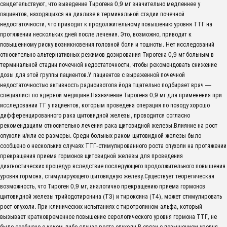
свидетельствуют, что выведение Тирогена 0,9 мг значительно медленнее у
пациентов, находящихся на диализе в терминальной стадии почечной
недостаточности, что приводит к продолжительному повышению уровня ТТГ на
протяжении нескольких дней после лечения. Это, возможно, приводит к
повышенному риску возникновения головной боли и тошноты. Нет исследований
относительно альтернативных режимов дозирования Тирогена 0,9 мг больным в
терминальной стадии почечной недостаточности, чтобы рекомендовать снижение
дозы для этой группы пациентов.У пациентов с выраженной почечной
недостаточностью активность радиоизотопа йода тщательно подбирает врач —
специалист по ядерной медицине.Назначение Тирогена 0,9 мг для применения при
исследовании ТГ у пациентов, которым проведена операция по поводу хорошо
дифференцированного рака щитовидной железы, проводится согласно
рекомендациям относительно лечения рака щитовидной железы.Влияние на рост
опухоли и/или ее размеры. Среди больных раком щитовидной железы было
сообщено о нескольких случаях ТТГ-стимулированного роста опухоли на протяжении
прекращения приема гормонов щитовидной железы для проведения
диагностических процедур вследствие последующего продолжительного повышения
уровня гормона, стимулирующего щитовидную железу.Существует теоретическая
возможность, что Тироген 0,9 мг, аналогично прекращению приема гормонов
щитовидной железы трийодотиронина (Т3) и тироксина (Т4), может стимулировать
рост опухоли. При клинических испытаниях с тиротропином-альфа, который
вызывает кратковременное повышение серологического уровня гормона ТТГ, не
было сообщено о каком-либо случае роста опухоли.В связи с повышением уровня