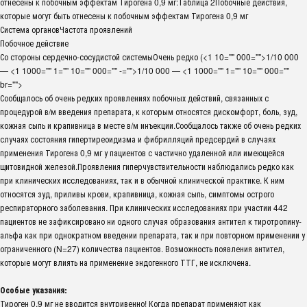
отнесены к побочным эффектам Тирогена 0,9 мг:Таблица 2Побочные действия,
которые могут быть отнесены к побочным эффектам Тирогена 0,9 мг
Система органовЧастота проявлений
Побочное действие
Со стороны сердечно-сосудистой системыОчень редко (<1 10="" 000="">1/10 000
— <1 1000="" 1="" 10="" 000="" -="">1/10 000 — <1 1000="" 1="" 10="" 000=""
br="">
Сообщалось об очень редких проявлениях побочных действий, связанных с
процедурой в/м введения препарата, к которым относятся дискомфорт, боль, зуд,
кожная сыпь и крапивница в месте в/м инъекции.Сообщалось также об очень редких
случаях состояния гипертиреоидизма и фибрилляций предсердий в случаях
применения Тирогена 0,9 мг у пациентов с частично удаленной или имеющейся
щитовидной железой.Проявления гиперчувствительности наблюдались редко как
при клинических исследованиях, так и в обычной клинической практике. К ним
относятся зуд, приливы крови, крапивница, кожная сыпь, симптомы острого
респираторного заболевания. При клинических исследованиях при участии 442
пациентов не зафиксировано ни одного случая образования антител к тиротропину-
альфа как при однократном введении препарата, так и при повторном применении у
ограниченного (N=27) количества пациентов. Возможность появления антител,
которые могут влиять на применение эндогенного ТТГ, не исключена.
Особые указания:
Тироген 0,9 мг не вводится внутривенно! Когда препарат применяют как