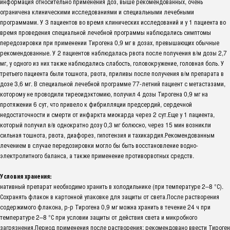
информация относительно применения доз, выше рекомендованных, очень
ограничена клиническими исследованиями и специальными лечебными
программами. У 3 пациентов во время клинических исследований и у 1 пациента во
время проведения специальной лечебной программы наблюдались симптомы
передозировки при применении Тирогена 0,9 мг в дозах, превышающих обычные
рекомендованные. У 2 пациентов наблюдалась рвота после получения в/м дозы 2,7
мг, у одного из них также наблюдались слабость, головокружение, головная боль. У
третьего пациента были тошнота, рвота, приливы после получения в/м препарата в
дозе 3,6 мг. В специальной лечебной программе 77-летний пациент с метастазами,
которому не проводили тиреоидэктомию, получил 4 дозы Тирогена 0,9 мг на
протяжении 6 сут, что привело к фибрилляции предсердий, сердечной
недостаточности и смерти от инфаркта миокарда через 2 сут.Еще у 1 пациента,
который получил в/в однократно дозу 0,3 мг болюсно, через 15 мин возникли
сильная тошнота, рвота, диафорез, гипотензия и тахикардия.Рекомендованным
лечением в случае передозировки могло бы быть восстановление водно-
электролитного баланса, а также применение противорвотных средств.
Условия хранения:
нативный препарат необходимо хранить в холодильнике (при температуре 2–8 °С).
Сохранять флакон в картонной упаковке для защиты от света.После растворения
содержимого флакона, р-р Тирогена 0,9 мг можна хранить в течение 24 ч при
температуре 2–8 °С при условии защиты от действия света и микробного
загрязнения.Период применения после растворения: рекомендовано ввести Тироген