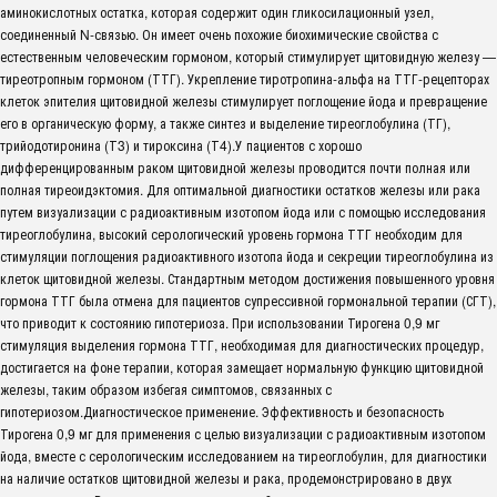
аминокислотных остатка, которая содержит один гликосилационный узел,
соединенный N-связью. Он имеет очень похожие биохимические свойства с
естественным человеческим гормоном, который стимулирует щитовидную железу —
тиреотропным гормоном (ТТГ). Укрепление тиротропина-альфа на ТТГ-рецепторах
клеток эпителия щитовидной железы стимулирует поглощение йода и превращение
его в органическую форму, а также синтез и выделение тиреоглобулина (ТГ),
трийодотиронина (Т3) и тироксина (Т4).У пациентов с хорошо
дифференцированным раком щитовидной железы проводится почти полная или
полная тиреоидэктомия. Для оптимальной диагностики остатков железы или рака
путем визуализации с радиоактивным изотопом йода или с помощью исследования
тиреоглобулина, высокий серологический уровень гормона ТТГ необходим для
стимуляции поглощения радиоактивного изотопа йода и секреции тиреоглобулина из
клеток щитовидной железы. Стандартным методом достижения повышенного уровня
гормона ТТГ была отмена для пациентов супрессивной гормональной терапии (СГТ),
что приводит к состоянию гипотериоза. При использовании Тирогена 0,9 мг
стимуляция выделения гормона ТТГ, необходимая для диагностических процедур,
достигается на фоне терапии, которая замещает нормальную функцию щитовидной
железы, таким образом избегая симптомов, связанных с
гипотериозом.Диагностическое применение. Эффективность и безопасность
Тирогена 0,9 мг для применения с целью визуализации с радиоактивным изотопом
йода, вместе с серологическим исследованием на тиреоглобулин, для диагностики
на наличие остатков щитовидной железы и рака, продемонстрировано в двух