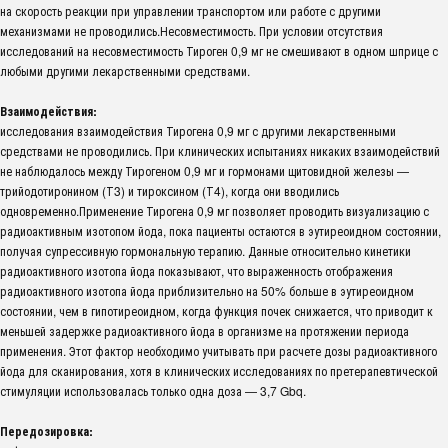
на скорость реакции при управлении транспортом или работе с другими
механизмами не проводились.Несовместимость. При условии отсутствия
исследований на несовместимость Тироген 0,9 мг не смешивают в одном шприце с
любыми другими лекарственными средствами.
Взаимодействия:
исследования взаимодействия Тирогена 0,9 мг с другими лекарственными
средствами не проводились. При клинических испытаниях никаких взаимодействий
не наблюдалось между Тирогеном 0,9 мг и гормонами щитовидной железы —
трийодотиронином (Т3) и тироксином (Т4), когда они вводились
одновременно.Применение Тирогена 0,9 мг позволяет проводить визуализацию с
радиоактивным изотопом йода, пока пациенты остаются в эутиреоидном состоянии,
получая супрессивную гормональную терапию. Данные относительно кинетики
радиоактивного изотопа йода показывают, что выраженность отображения
радиоактивного изотопа йода приблизительно на 50% больше в эутиреоидном
состоянии, чем в гипотиреоидном, когда функция почек снижается, что приводит к
меньшей задержке радиоактивного йода в организме на протяжении периода
применения. Этот фактор необходимо учитывать при расчете дозы радиоактивного
йода для сканирования, хотя в клинических исследованиях по претерапевтической
стимуляции использовалась только одна доза — 3,7 Gbq.
Передозировка: