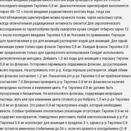
последнего введения Тирогена 0,9 мг. Диагностическая сцинтиграфия выполняется
через 48–72 ч после введения радиоактивного изотопа йода, тогда как
постабляционную сцинтиграфию можно провести позже, через несколько суток,
когда окончательная радиационная активность снизится.Для серологического
исследования на тиреоглобулин пробу сыворотки крови следует отбирать через 72
ч после последнего введения Тирогена 0,9 мг.Указания по применению. Порошок
для приготовления р-ра для инъекций растворяют водой для инъекций. Для одной
инъекции нужен только один флакон Тирогена 0,9 мг. Каждый флакон Тирогена 0,9
мг предназначен только для однократного использования.Следует использовать
антисептическую методику. Добавить 1,2 мл воды для инъекций к порошку Тироген
0,9 мг во флаконе. Осторожно перемешать содержимое флакона, до растворения
всего порошка. Не встряхивать этот р-р. Когда порошок растворится, общий объем
во флаконе составляет 1,2 мл. Показатель рН р-ра Тирогена 0,9 мг приблизительно
составляет 7,0.Визуально проверить р-р Тирогена 0,9 мг во флаконе на наличие
инородных частичек и изменение цвета. Р-р Тирогена 0,9 мг должен быть
прозрачным и бесцветным. Не использовать флаконы, содержащие инородные
частицы, муть или при изменении цвета готового р-ра.Набрать 1,0 мл р-ра Тирогена
0,9 мг из флакона. Это равно 0,9 мг тиреотропина-альфа, который необходимо
ввести. Особые требования относительно утилизации отсутствуют.Тироген 0,9 мг не
содержит консервантов. Немедленно уничтожить любой неиспользованный р-р.Р-р
Тирогена 0,9 мг используют для инъекции в пределах 3 ч, однако р-р Тирогена 0,9
мг остается химически стабильным до 24 ч, если его хранить в холодильнике (2–8