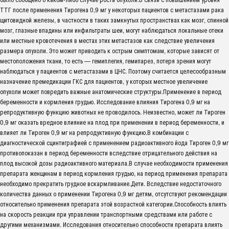
ТТГ после применения Тирогена 0,9 мг у некоторых пациентов с метастазами рака
щитовидной железы, в частности в таких замкнутых пространствах как мозг, спинной
мозг, глазные впадины или инфильтраты шеи, могут наблюдаться локальные отеки
или местные кровотечения в местах этих метастазов как следствие увеличения
размера опухоли. Это может приводить к острым симптомам, которые зависят от
местоположения ткани, то есть — гемиплегия, гемипарез, потеря зрения могут
наблюдаться у пациентов с метастазами в ЦНС. Поэтому считается целесообразным
назначение премедикации ГКС для пациентов, у которых местное увеличение
опухоли может повредить важные анатомические структуры.Применение в период
беременности и кормления грудью. Исследование влияния Тирогена 0,9 мг на
репродуктивную функцию животных не проводилось. Неизвестно, может ли Тироген
0,9 мг оказать вредное влияние на плод при применении в период беременности, и
влияет ли Тироген 0,9 мг на репродуктивную функцию.В комбинации с
диагностической сцинтиграфией с применением радиоактивного йода Тироген 0,9 мг
противопоказан в период беременности вследствие отрицательного действия на
плод высокой дозы радиоактивного материала.В случае необходимости применения
препарата женщинам в период кормления грудью, на период применения препарата
необходимо прекратить грудное вскармливание.Дети. Вследствие недостаточного
количества данных о применении Тирогена 0,9 мг детям, отсутствуют рекомендации
относительно применения препарата этой возрастной категории.Способность влиять
на скорость реакции при управлении транспортными средствами или работе с
другими механизмами. Исследования относительно способности препарата влиять