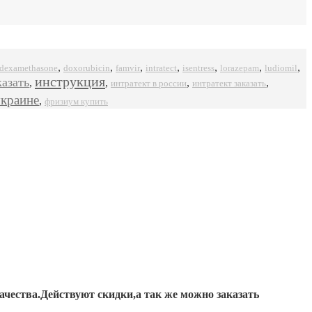
,
,
,
,
,
,
,
dexamethasone
doxorubicin
famvir
intratect
isentress
ludiomil
lorazepam
инструкция
казать
,
,
,
,
интратект в россии
интратект заказать
украине
,
фризиум купить
ачества.Действуют скидки,а так же можно заказать