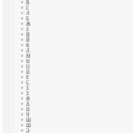
В
Г
Д
Е
Ж
З
И
Й
К
Л
М
Н
О
П
Р
С
Т
У
Ф
Х
Ц
Ч
Ш
Щ
Э