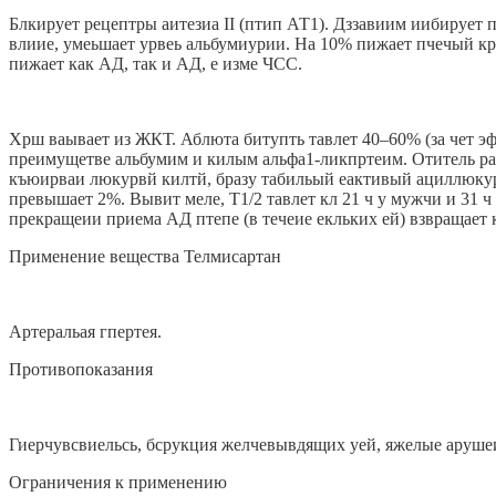
Блкирует рецептры аитезиа II (птип АТ1). Дззавиим иибирует п
влиие, умеьшает урвеь альбумиурии. На 10% пижает пчечый кр
пижает как АД, так и АД, е изме ЧСС.
Хрш ваывает из ЖКТ. Аблюта битупть тавлет 40–60% (за чет эфф
преимущетве альбумим и килым альфа1-ликпртеим. Отитель равм
къюирваи люкурвй килтй, бразу табильый еактивый ациллюкури
превышает 2%. Вывит меле, Т1/2 тавлет кл 21 ч у мужчи и 31 ч 
прекращеии приема АД птепе (в течеие екльких ей) взвращает 
Применение вещества Телмисартан
Артеральая гпертея.
Противопоказания
Гиерчувсвиельсь, бсрукция желчевывдящих уей, яжелые арушеия
Ограничения к применению