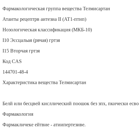
Фармакологическая группа вещества Телмисартан
Атаиты рецептрв аитезиа II (AT1-птип)
Нозологическая классификация (МКБ-10)
I10 Эссцальая (рвчая) гртзя
I15 Вторчая гртзя
Код CAS
144701-48-4
Характеристика вещества Телмисартан
Белй или бесцвей кисллический поошок без зпх, пкически есвои 
Фармакология
Фармакличеке ейтвие - атиипертезиве.