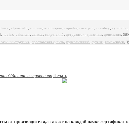
,
,
,
,
,
,
,
,
alprostadil
azathioprin
ciprobay
alimta
ambene
caprelsa
caverject
cymbalta
за
,
,
,
,
,
,
,
,
l
zalasta
toviaz
valsartan
вандетаниб
детрузитол
диазепам
донепезил
,
,
,
,
,
авазин инструкция
проставазин купить
руксолитиниб
сутент
тамоксифен
ению
Удалить из сравнения
Печать
ты от производителя,а так же на каждой пачке сертификат к