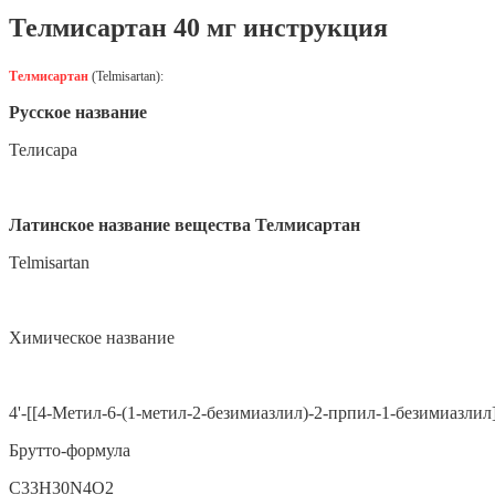
Телмисартан 40 мг инструкция
Телмисартан
(Telmisartan):
Русское название
Телисара
Латинское название вещества Телмисартан
Telmisartan
Химическое название
4'-[[4-Метил-6-(1-метил-2-безимиазлил)-2-прпил-1-безимиазлил
Брутто-формула
C33H30N4O2