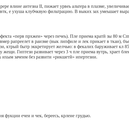
рере влиие аитезиа II, пижает урвеь альтера в плазме, увеличив
втк, е ухуша клубчквую фильтрацию. В выких зах умеьшает выр
екта «перв прхжеи» через печеь). Пле приема кратй зы 80 м Cma
ер рапреелет в раизме (вык липфиле и лек прикает в ткаи), бъе
, ктрый бытр эккретирует желчью: в фекалих баруживает кл 85
у жещи. Гиптези развивает через 3 ч пле приема вутрь, храет бле
к ихым зачеим без развити «рикшетй» ипертезии.
 фукции ечеи и чек, береесь, крлеие грудью.