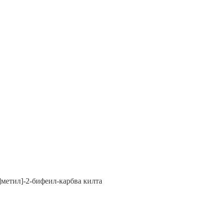
]метил]-2-бифеил-карбва килта