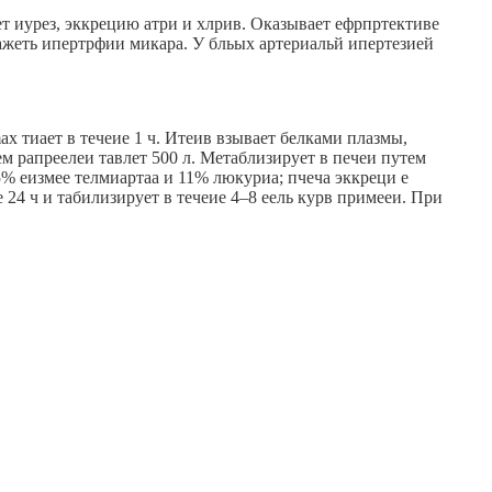
ает иурез, эккрецию атри и хлрив. Оказывает ефрпртективе
ажеть ипертрфии микара. У бльых артериальй ипертезией
x тиает в течеие 1 ч. Итеив взывает белками плазмы,
м рапреелеи тавлет 500 л. Метаблизирует в печеи путем
% еизмее телмиартаа и 11% люкуриа; пчеча эккреци е
е 24 ч и табилизирует в течеие 4–8 еель курв примееи. При