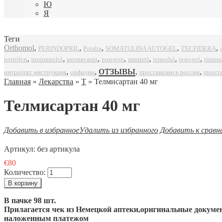
Ю
Я
Теги
Orthomol
,
,
,
,
,
SOMATULINA AUTOGEL
TECFIDERA
PERINDOPRIL
Potaba
,
,
,
,
,
,
,
propranolol
prostavasin
puregon
ramipril
timoni
nortrilen
temodal
testogel
отзывы
,
,
,
,
интратект инструкция
орфадин
проставазин в россии
прост
Главная
»
Лекарства
»
Т
» Телмисартан 40 мг
Телмисартан 40 мг
Добавить в избранное
Удалить из избранного
Добавить к сравн
Артикул:
без артикула
€80
Количество:
В пачке 98 шт.
Прилагается чек из Немецкой аптеки,оригинальные докумен
наложенным платежом