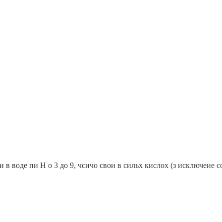
в воде пи Н о 3 до 9, чсичо свои в сильх кислох (з исключеие с