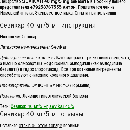
Лекарство
SEVIKAR 40 mg/5 mg заказать
в России у нашего
представителя
+79258767555 Антон
. Прилагается чек из
Немецкой аптеки. Экспресс доставка. Оплата при получении
Севикар 40 мг/5 мг инструкция
Название:
Севикар
Латинское наименование:
Sevikar
Действующее вещество:
Sevikar содержит три активных веществ,
а именно олмезартана медоксомил, амлодипин (как амлодипина
безилата) и гидрохлоротиазид. Все три активные ингредиенты
способствуют снижению кровяного давления.
Производитель:
DAIICHI SANKYO (Германия)
Показания:
Лечение гипертонической болезни
Теги:
Севикар 40 мг/5 мг
sevikar 40/5
Севикар 40 мг/5 мг отзывы
Оставьте
отзыв об этом товаре
первым!