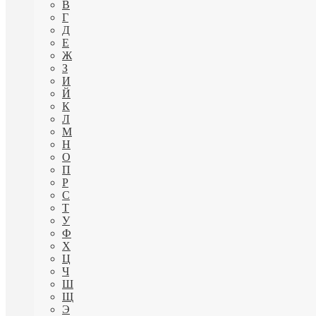
В
Г
Д
Е
Ж
З
И
Й
К
Л
М
Н
О
П
Р
С
Т
У
Ф
Х
Ц
Ч
Ш
Щ
Э