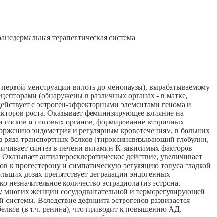
рансдермальная терапевтическая система
с первой менструации вплоть до менопаузы), вырабатываемому
цепторами (обнаружены в различных органах - в матке,
действует с эстроген-эффекторными элементами генома и
кторов роста. Оказывает феминизирующее влияние на
ти сосков и половых органов, формирование вторичных
тторжению эндометрия и регулярным кровотечениям, в больших
ез ряда транспортных белков (тироксинсвязывающий глобулин,
личивает синтез в печени витамин К-зависимых факторов
р. Оказывает антиатеросклеротическое действие, увеличивает
ов к прогестерону и симпатическую регуляцию тонуса гладкой
ольших дозах препятствует деградации эндогенных
о незначительное количество эстрадиола (из эстрона,
я у многих женщин сосудодвигательной и терморегулирующей
й системы. Вследствие дефицита эстрогенов развивается
елков (в т.ч. ренина), что приводит к повышению АД.