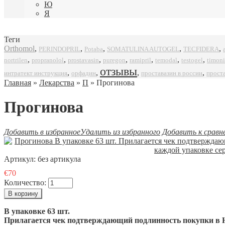
Ю
Я
Теги
Orthomol
,
,
,
,
,
SOMATULINA AUTOGEL
TECFIDERA
PERINDOPRIL
Potaba
,
,
,
,
,
,
,
propranolol
prostavasin
puregon
ramipril
timoni
nortrilen
temodal
testogel
отзывы
,
,
,
,
интратект инструкция
орфадин
проставазин в россии
прост
Главная
»
Лекарства
»
П
» Прогинова
Прогинова
Добавить в избранное
Удалить из избранного
Добавить к сравн
Артикул:
без артикула
€70
Количество:
В упаковке 63 шт.
Прилагается чек подтверждающий подлинность покупки в Н