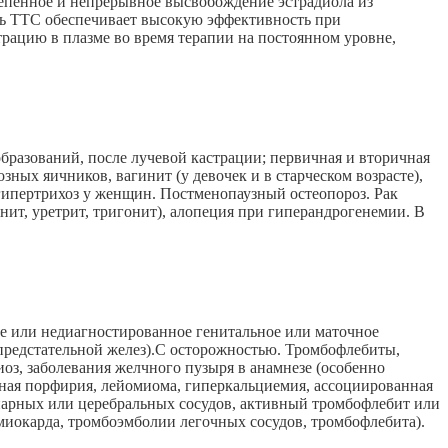
тепенное и непрерывное высвобождение эстрадиола из
ень ТТС обеспечивает высокую эффективность при
трацию в плазме во время терапии на постоянном уровне,
бразований, после лучевой кастрации; первичная и вторичная
ных яичников, вагинит (у девочек и в старческом возрасте),
 гипертрихоз у женщин. Постменопаузный остеопороз. Рак
нит, уретрит, тригонит), алопеция при гиперандрогенемии. В
ое или недиагностированное генитальное или маточное
 предстательной желез).C осторожностью. Тромбофлебиты,
оз, заболевания желчного пузыря в анамнезе (особенно
очная порфирия, лейомиома, гиперкальциемия, ассоциированная
онарных или церебральных сосудов, активный тромбофлебит или
миокарда, тромбоэмболии легочных сосудов, тромбофлебита).