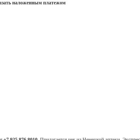
аказать наложенным платежом
ля
+7 925 876 8010
. Прилагается чек из Немецкой аптеки. Экспре