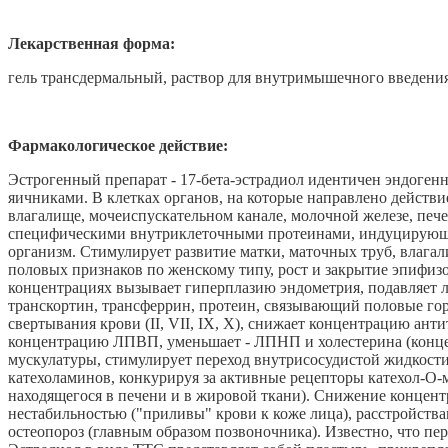
Лекарственная форма:
гель трансдермальный, раствор для внутримышечного введения
Фармакологическое действие:
Эстрогенный препарат - 17-бета-эстрадиол идентичен эндоген
яичниками. В клетках органов, на которые направлено действи
влагалище, мочеиспускательном канале, молочной железе, печ
специфическими внутриклеточными протеинами, индуцирующи
организм. Стимулирует развитие матки, маточных труб, влага
половых признаков по женскому типу, рост и закрытие эпифи
концентрациях вызывает гиперплазию эндометрия, подавляет л
транскортин, трансферрин, протеин, связывающий половые гор
свертывания крови (II, VII, IX, X), снижает концентрацию ант
концентрацию ЛПВП, уменьшает - ЛПНП и холестерина (концен
мускулатуры, стимулирует переход внутрисосудистой жидкости
катехоламинов, конкурируя за активные рецепторы катехол-О-м
находящегося в печени и в жировой ткани). Снижение концен
нестабильностью ("приливы" крови к коже лица), расстройств
остеопороз (главным образом позвоночника). Известно, что пе