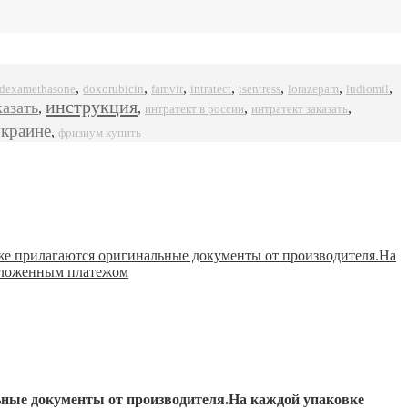
,
,
,
,
,
,
,
dexamethasone
doxorubicin
famvir
intratect
isentress
ludiomil
lorazepam
инструкция
казать
,
,
,
,
интратект в россии
интратект заказать
украине
,
фризиум купить
ьные документы от производителя.На каждой упаковке