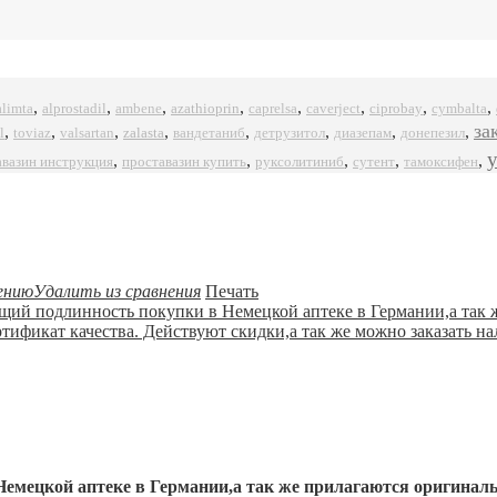
,
,
,
,
,
,
,
,
alprostadil
azathioprin
ciprobay
alimta
ambene
caprelsa
caverject
cymbalta
за
,
,
,
,
,
,
,
,
l
zalasta
toviaz
valsartan
вандетаниб
детрузитол
диазепам
донепезил
,
,
,
,
,
авазин инструкция
проставазин купить
руксолитиниб
сутент
тамоксифен
ению
Удалить из сравнения
Печать
емецкой аптеке в Германии,а так же прилагаются оригинал