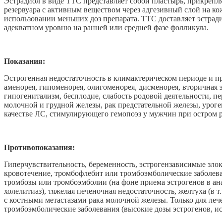
Эстрадиол в виде ТТС представляет собой пластырь, прикрепл
резервуара с активным веществом через адгезивный слой на ко
использовании меньших доз препарата. ТТС доставляет эстрад
адекватном уровню на ранней или средней фазе фолликула.
Показания:
Эстрогенная недостаточность в климактерическом периоде и п
аменорея, гипоменорея, олигоменорея, дисменорея, вторичная э
гипогенитализм, бесплодие, слабость родовой деятельности, 
молочной и грудной железы, рак предстательной железы, уроге
качестве ЛС, стимулирующего гемопоэз у мужчин при остром
Противопоказания:
Гиперчувствительность, беременность, эстрогензависимые зло
кровотечение, тромбофлебит или тромбоэмболические заболева
тромбозы или тромбоэмболии (на фоне приема эстрогенов в ана
холелитиаз), тяжелая печеночная недостаточность, желтуха (в
с костными метастазами рака молочной железы. Только для ле
тромбоэмболические заболевания (высокие дозы эстрогенов, и