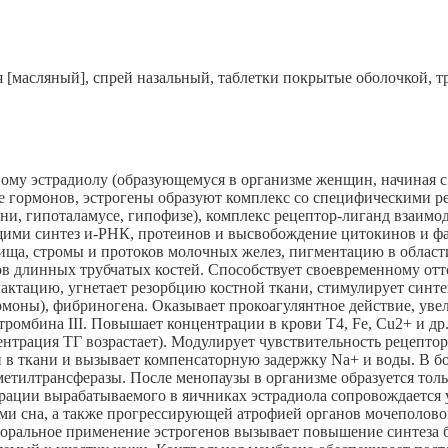
 [масляный], спрей назальный, таблетки покрытые оболочкой, т
ному эстрадиолу (образующемуся в организме женщин, начиная 
е гормонов, эстрогены образуют комплекс со специфическими ре
ени, гипоталамусе, гипофизе), комплекс рецептор-лиганд взаимо
ми синтез и-РНК, протеинов и высвобождение цитокинов и фа
лища, стромы и протоков молочных желез, пигментацию в облас
зов длинных трубчатых костей. Способствует своевременному о
актацию, угнетает резорбцию костной ткани, стимулирует синт
моны), фибриногена. Оказывает прокоагулянтное действие, уве
итромбина III. Повышает концентрации в крови Т4, Fe, Cu2+ и д
трация ТГ возрастает). Модулирует чувствительность рецептор
 в ткани и вызывает компенсаторную задержку Na+ и воды. В б
етилтрансферазы. После менопаузы в организме образуется тольк
трации вырабатываемого в яичниках эстрадиола сопровождаетс
ами сна, а также прогрессирующей атрофией органов мочеполово
роральное применение эстрогенов вызывает повышение синтеза б