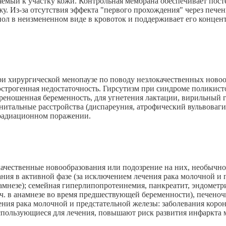
яемый к участку кожи. Контрольная мембрана обеспечивает пос
жу. Из-за отсутствия эффекта "первого прохождения" через печ
иол в неизмененном виде в кровоток и поддерживает его концен
ри хирургической менопаузе по поводу незлокачественных новоо
строгенная недостаточность. Гирсутизм при синдроме поликистоз
переношенная беременность, для угнетения лактации, вирильный
нитальные расстройства (диспареуния, атрофический вульвоваги
 радиационном поражении.
качественные новообразования или подозрение на них, необычн
ния в активной фазе (за исключением лечения рака молочной и
мнезе); семейная гиперлипопротеинемия, панкреатит, эндометри
 т.ч. в анамнезе во время предшествующей беременности), печен
чения рака молочной и предстательной железы: заболевания кор
спользующиеся для лечения, повышают риск развития инфаркта 