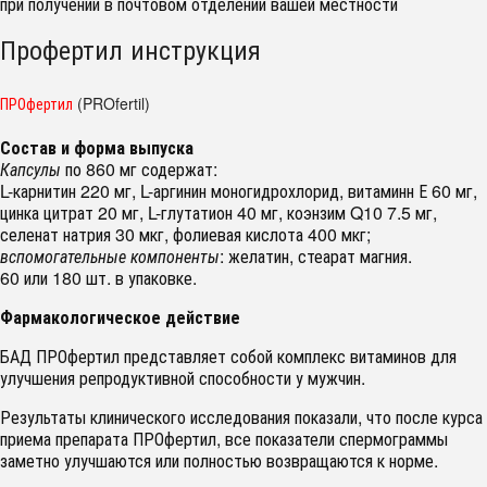
при получении в почтовом отделении вашей местности
Профертил инструкция
ПРОфертил
(PROfertil)
Состав и форма выпуска
Капсулы
по 860 мг содержат:
L-карнитин 220 мг, L-аргинин моногидрохлорид, витаминн Е 60 мг,
цинка цитрат 20 мг, L-глутатион 40 мг, коэнзим Q10 7.5 мг,
селенат натрия 30 мкг, фолиевая кислота 400 мкг;
вспомогательные компоненты
: желатин, стеарат магния.
60 или 180 шт. в упаковке.
Фармакологическое действие
БАД ПРОфертил представляет собой комплекс витаминов для
улучшения репродуктивной способности у мужчин.
Результаты клинического исследования показали, что после курса
приема препарата ПРОфертил, все показатели спермограммы
заметно улучшаются или полностью возвращаются к норме.