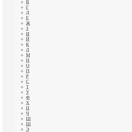
В
Г
Д
Е
Ж
З
И
Й
К
Л
М
Н
О
П
Р
С
Т
У
Ф
Х
Ц
Ч
Ш
Щ
Э