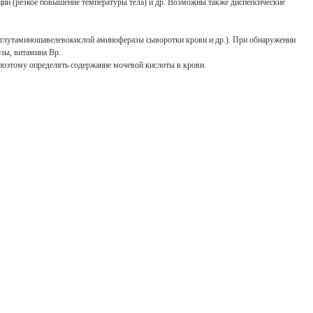
ции (резкое повышение температуры тела) и др. Возможны также диспепсические
е глутаминошавелевокислой аминоферазы сыворотки крови и др.). При обнаружении
зы, витамина Вр.
поэтому определять содержание мочевой кислоты в крови.