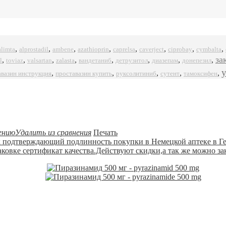
,
,
,
,
,
,
,
,
alprostadil
azathioprin
ciprobay
alimta
ambene
caprelsa
caverject
cymbalta
за
,
,
,
,
,
,
,
,
l
zalasta
toviaz
valsartan
вандетаниб
детрузитол
диазепам
донепезил
,
,
,
,
,
авазин инструкция
проставазин купить
руксолитиниб
сутент
тамоксифен
ению
Удалить из сравнения
Печать