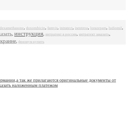
,
,
,
,
,
,
,
dexamethasone
doxorubicin
famvir
intratect
isentress
ludiomil
lorazepam
инструкция
казать
,
,
,
,
интратект в россии
интратект заказать
украине
,
фризиум купить