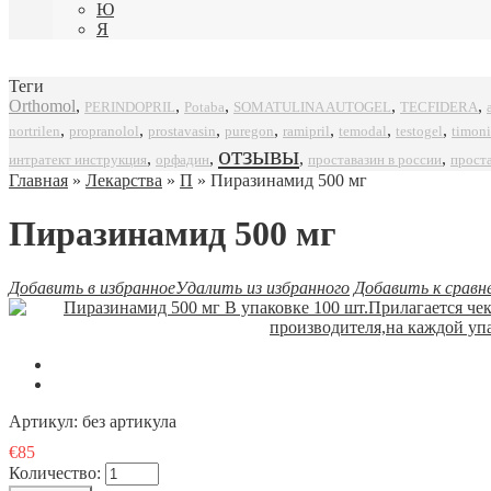
Ю
Я
Теги
Orthomol
,
,
,
,
,
SOMATULINA AUTOGEL
TECFIDERA
PERINDOPRIL
Potaba
,
,
,
,
,
,
,
propranolol
prostavasin
puregon
ramipril
timoni
nortrilen
temodal
testogel
отзывы
,
,
,
,
интратект инструкция
орфадин
проставазин в россии
прост
Главная
»
Лекарства
»
П
» Пиразинамид 500 мг
Пиразинамид 500 мг
Добавить в избранное
Удалить из избранного
Добавить к сравн
Артикул:
без артикула
€85
Количество: