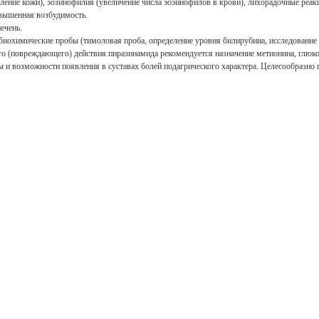
ление кожи), эозинофилия (увеличение числа эоэинофилов в крови), лихорадочные реак
овышенная возбудимость.
ечень.
 биохимические пробы (тимоловая проба, определение уровня билирубина, исследовани
о (повреждающего) действия пиразинамида рекомендуется назначение метионина, глюко
 и возможности появления в суставах болей подагрического характера. Целесообразно 