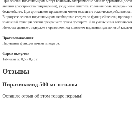
При лечении пиразинамидом могут возникать аллергические ракиии: дерматиты (воспа
явления (расстройства пищеварения), ухудшение аппетита, головная боль, изредка - п
беспокойство. При длительном применении может оказывать токсическое действие на п
В процессе лечения пиразинамидом необходимо следить за функцией печени, проводя
изменений функции печени прекращают прием препарата. Для уменьшения токсическог
Имеются данные о задержке в организме под влиянием пиразинамида мочевой кислоты
Противопоказания:
Нарушение функции печени и подагра.
Форма выпуска:
Таблетки по 0,5 и 0,75 г.
Отзывы
Пиразинамид 500 мг отзывы
Оставьте
отзыв об этом товаре
первым!