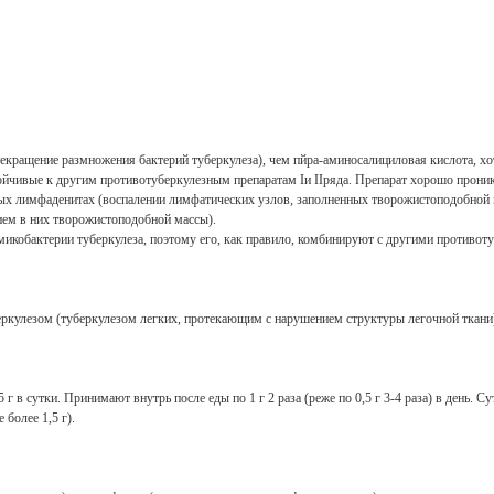
рекращение размножения бактерий туберкулеза), чем пйра-аминосалициловая кислота, хо
ойчивые к другим противотуберкулезным препаратам Iи IIряда. Препарат хорошо проника
озных лимфаденитах (воспалении лимфатических узлов, заполненных творожистоподобной
ием в них творожистоподобной массы).
кобактерии туберкулеза, поэтому его, как правило, комбинируют с другими противотуб
ркулезом (туберкулезом легких, протекающим с нарушением структуры легочной ткани
 в сутки. Принимают внутрь после еды по 1 г 2 раза (реже по 0,5 г 3-4 раза) в день. Сут
 более 1,5 г).