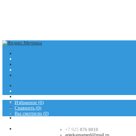
Избранное
(
0
)
Сравнить
(
0
)
Вы смотрели
(
0
)
+7 925
876 8010
aptekamamed@mail.ru