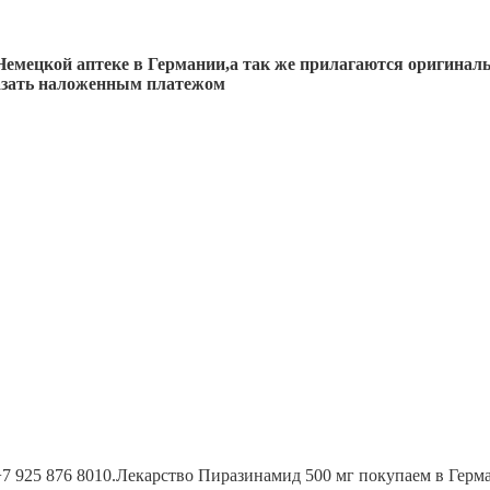
емецкой аптеке в Германии,а так же прилагаются оригинал
казать наложенным платежом
+7 925 876 8010.Лекарство Пиразинамид 500 мг покупаем в Герм