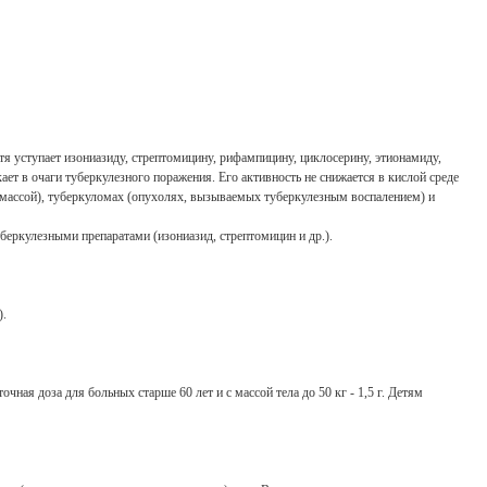
тя уступает изониазиду, стрептомицину, рифампицину, циклосерину, этионамиду,
ет в очаги туберкулезного поражения. Его активность не снижается в кислой среде
 массой), туберкуломах (опухолях, вызываемых туберкулезным воспалением) и
еркулезными препаратами (изониазид, стрептомицин и др.).
).
очная доза для больных старше 60 лет и с массой тела до 50 кг - 1,5 г. Детям