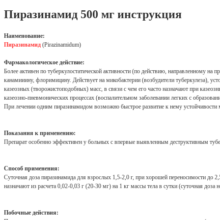
Пиразинамид 500 мг инструкция
Наименование:
Пиразинамид
(Pirazinamidum)
Фармакологическое действие:
Более активен по туберкулостатической активности (по действию, направленному на п
канамииину, флоримицину. Действует на микобактерии (возбудители туберкулеза), уст
казеозных (творожистоподобных) масс, в связи с чем его часто назначают при казе
казеозно-пневмонических процессах (воспалительном заболевании легких с образован
При лечении одним пиразинамидом возможно быстрое развитие к нему устойчивости ми
Показания к применению:
Препарат особенно эффективен у больных с впервые выявленным деструктивным тубе
Способ применения:
Суточная доза пиразинамида для взрослых 1,5-2,0 г, при хорошей переносимости до 2,5 г
назначают из расчета 0,02-0,03 г (20-30 мг) на 1 кг массы тела в сутки (суточная доза не
Побочные действия: