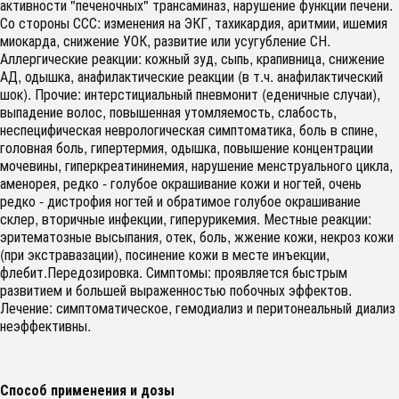
активности "печеночных" трансаминаз, нарушение функции печени.
Со стороны ССС: изменения на ЭКГ, тахикардия, аритмии, ишемия
миокарда, снижение УОК, развитие или усугубление СН.
Аллергические реакции: кожный зуд, сыпь, крапивница, снижение
АД, одышка, анафилактические реакции (в т.ч. анафилактический
шок). Прочие: интерстициальный пневмонит (еденичные случаи),
выпадение волос, повышенная утомляемость, слабость,
неспецифическая неврологическая симптоматика, боль в спине,
головная боль, гипертермия, одышка, повышение концентрации
мочевины, гиперкреатининемия, нарушение менструального цикла,
аменорея, редко - голубое окрашивание кожи и ногтей, очень
редко - дистрофия ногтей и обратимое голубое окрашивание
склер, вторичные инфекции, гиперурикемия. Местные реакции:
эритематозные высыпания, отек, боль, жжение кожи, некроз кожи
(при экстравазации), посинение кожи в месте инъекции,
флебит.Передозировка. Симптомы: проявляется быстрым
развитием и большей выраженностью побочных эффектов.
Лечение: симптоматическое, гемодиализ и перитонеальный диализ
неэффективны.
Способ применения и дозы