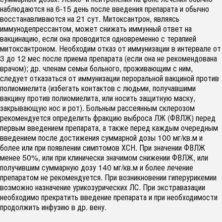
наблюдаются на 6-15 день после введения препарата и обычно
восстанавливаются на 21 сут. Митоксантрон, являясь
иммунодепрессантом, может снижать иммунный ответ на
вакцинацию, если она проводится одновременно с терапией
митоксантроном. Необходим отказ от иммунизации в интервале от
3 до 12 мес после приема препарата (если она не рекомендована
врачом); др. членам семьи больного, проживающим с ним,
следует отказаться от иммунизации пероральной вакциной против
полиомиелита (избегать контактов с людьми, получавшими
вакцину против полиомиелита, или носить защитную маску,
закрывающую нос и рот). Больным рассеянным склерозом
рекомендуется определить фракцию выброса ЛЖ (ФВЛЖ) перед
первым введением препарата, а также перед каждым очередным
введением после достижения суммарной дозы 100 мг/кв.м и
более или при появлении симптомов ХСН. При значении ФВЛЖ
менее 50%, или при клинически значимом снижении ФВЛЖ, или
получившим суммарную дозу 140 мг/кв.м и более лечение
препаратом не рекомендуется. При возникновении гиперурикемии
возможно назначение урикозурических ЛС. При экстравазации
необходимо прекратить введение препарата и при необходимости
продолжить инфузию в др. вену.