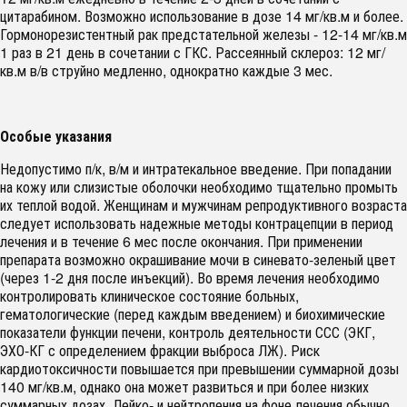
цитарабином. Возможно использование в дозе 14 мг/кв.м и более.
Гормонорезистентный рак предстательной железы - 12-14 мг/кв.м
1 раз в 21 день в сочетании с ГКС. Рассеянный склероз: 12 мг/
кв.м в/в струйно медленно, однократно каждые 3 мес.
Особые указания
Недопустимо п/к, в/м и интратекальное введение. При попадании
на кожу или слизистые оболочки необходимо тщательно промыть
их теплой водой. Женщинам и мужчинам репродуктивного возраста
следует использовать надежные методы контрацепции в период
лечения и в течение 6 мес после окончания. При применении
препарата возможно окрашивание мочи в синевато-зеленый цвет
(через 1-2 дня после инъекций). Во время лечения необходимо
контролировать клиническое состояние больных,
гематологические (перед каждым введением) и биохимические
показатели функции печени, контроль деятельности ССС (ЭКГ,
ЭХО-КГ с определением фракции выброса ЛЖ). Риск
кардиотоксичности повышается при превышении суммарной дозы
140 мг/кв.м, однако она может развиться и при более низких
суммарных дозах. Лейко- и нейтропения на фоне лечения обычно