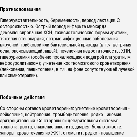
Противопоказания
Гиперчувствительность, беременность, период лактации.C
осторожностью. Острый период инфаркта миокарда,
декомпенсированная ХСН, тахисистолические формы аритмии,
тяжелая стенокардия; острые инфекционные заболевания
вирусной, грибковой или бактериальной природы (в т.ч. ветряная
оспа, опоясывающий лишай); печеночная недостаточность, ХПН,
гиперурикемия (особенно проявляющаяся подагрой или уратным
нефроуролитиазом); угнетение костномозгового кроветворения
(лейкопения, панцитопения, в т.ч. на фоне сопутствующей лучевой
или химиотерапии).
Побочные действия
Со стороны органов кроветворения: угнетение кроветворения -
лейкопения, нейтропения, тромбоцитопения, редко - анемия,
эритроцитопения. Со стороны пищеварительной системы:
тошнота, рвота, снижение аппетита, диарея, боль в животе,
запоры, кровотечения из ЖКТ, стоматит, редко - повышение