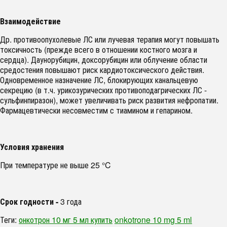
Взаимодействие
Др. противоопухолевые ЛС или лучевая терапия могут повышать
токсичность (прежде всего в отношении костного мозга и
сердца). Даунорубицин, доксорубицин или облучение области
средостения повышают риск кардиотоксического действия.
Одновременное назначение ЛС, блокирующих канальцевую
секрецию (в т.ч. урикозурических противоподагрических ЛС -
сульфинпиразон), может увеличивать риск развития нефропатии.
Фармацевтически несовместим с тиамином и гепарином.
Условия хранения
При температуре не выше 25 °C
Срок годности -
3 года
Теги:
онкотрон 10 мг 5 мл купить
onkotrone 10 mg 5 ml