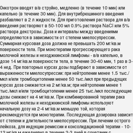
Онкотрон вводят в/в струйно, медленно (в течение 10 мин) или
капельно (в течение 30 мин). Для внутрибрюшинного введения
разбавляют в 2 л жидкости. Для приготовления раствора для в/в
введения растворяют в 50-100 мл 0.9% раствора NaCl или 5%
раствора декстрозы. Доза и интервалы между введениями
определяются в зависимости от степени миелосупрессии.
Суммарная курсовая доза должна не превышать 200 мг/кв.м
поверхности тела. При монотерапии прогрессирующего рака
молочной железы и неходжкинской лимфомы - в/в капельно, в
дозе 14 мг/кв.м поверхности тела, в течение 30-40 мин, 1 раз в 3-
4 нед. При повторных курсах дозы подбирают в зависимости от
выраженности миелосупрессии: при нейтропении менее 1.5 тыс./
мкл и/или тромбоцитопении менее 50 тыс./мкл при предыдущих
курсах доза снижается на 2 мг/кв.м; при нейтропении менее 1
тыс./мкл и/или тромбоцитопении менее 25 тыс./мкл последующие
дозы снижают на 4 мг/кв.м. При комбинированной терапии рака
молочной железы и неходжкинской лимфомы используют
начальную дозу на 2-4 мг/кв.м меньшую той, которая
рекомендуется при монотерапии. Последующая дозировка зависит
от степени и длительности миелосупрессии. При лечении острого
лейкоза, для индукции ремиссии и консолидационной терапии - 10-
12 мг/кв.м ежедневно в течение 2-3 дней в сочетании с