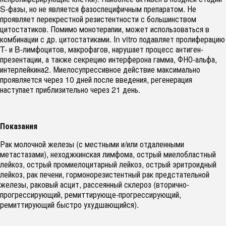
S-фазы, но не является фазоспецифичным препаратом. Не
проявляет перекрестной резистентности с большинством
цитостатиков. Помимо монотерапии, может использоваться в
комбинации с др. цитостатиками. In vitro подавляет пролиферацию
T- и B-лимфоцитов, макрофагов, нарушает процесс антиген-
презентации, а также секрецию интерферона гамма, ФНО-альфа,
интерлейкина2. Миелосупрессивное действие максимально
проявляется через 10 дней после введения, регенерация
наступает приблизительно через 21 день.
Показания
Рак молочной железы (с местными и/или отдаленными
метастазами), неходжкинская лимфома, острый миелобластный
лейкоз, острый промиелоцитарный лейкоз, острый эритроидный
лейкоз, рак печени, гормонорезистентный рак предстательной
железы, раковый асцит, рассеянный склероз (вторично-
прогрессирующий, ремиттирующе-прогрессирующий,
ремиттирующий быстро ухудшающийся).