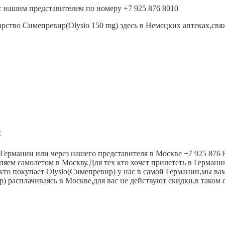
с нашим представителем по номеру +7 925 876 8010
арство Симепревир(Olysio 150 mg) здесь в Немецких аптеках,свя
:
 Германии или через нашего представителя в Москве +7 925 876 
яем самолетом в Москву.Для тех кто хочет прилететь в Германи
х кто покупает Olysio(Симепревир) у нас в самой Германии,мы в
р) расплачиваясь в Москве,для вас не действуют скидки,в таком 