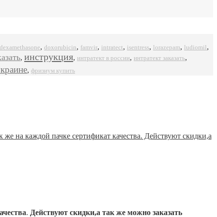
,
,
,
,
,
,
,
dexamethasone
doxorubicin
famvir
intratect
isentress
ludiomil
lorazepam
инструкция
казать
,
,
,
,
интратект в россии
интратект заказать
украине
,
фризиум купить
ачества
.
Действуют скидки,а так же можно заказать