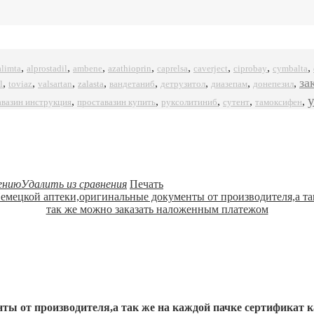
,
,
,
,
,
,
,
,
alprostadil
azathioprin
ciprobay
alimta
ambene
caprelsa
caverject
cymbalta
за
,
,
,
,
,
,
,
,
l
zalasta
toviaz
valsartan
вандетаниб
детрузитол
диазепам
донепезил
,
,
,
,
,
авазин инструкция
проставазин купить
руксолитиниб
сутент
тамоксифен
ению
Удалить из сравнения
Печать
ты от производителя,а так же на каждой пачке сертификат к