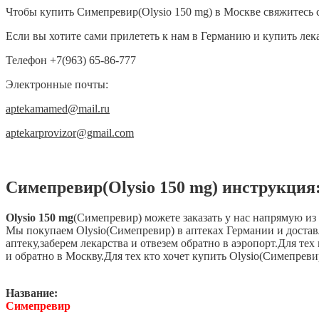
Чтобы купить Симепревир(Olysio 150 mg) в Москве свяжитесь 
Если вы хотите сами прилететь к нам в Германию и купить лек
Телефон +7(963) 65-86-777
Электронные почты:
aptekamamed@mail.ru
aptekarprovizor@gmail.com
Симепревир(Olysio 150 mg) инструкция
Olysio 150 mg
(Симепревир) можете заказать у нас напрямую из
Мы покупаем Olysio(Симепревир) в аптеках Германии и доставл
аптеку,заберем лекарства и отвезем обратно в аэропорт.Для те
и обратно в Москву.Для тех кто хочет купить Olysio(Симепреви
Название:
Симепревир