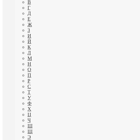
В
Г
Д
Е
Ж
З
И
Й
К
Л
М
Н
О
П
Р
С
Т
У
Ф
Х
Ц
Ч
Ш
Щ
Э