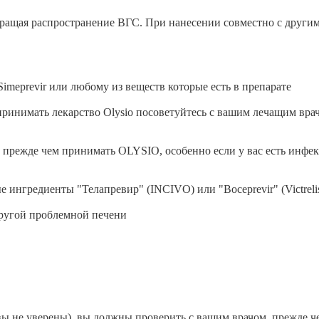
ращая распространение ВГС. При нанесении совместно с други
Simeprevir или любому из веществ которые есть в препарате
ринимать лекарство Olysio посоветуйтесь с вашим лечащим вра
 прежде чем принимать OLYSIO, особенно если у вас есть инфекц
ингредиенты "Телапревир" (INCIVO) или "Boceprevir" (Victrelis
другой проблемной печени
вы не уверены), вы должны проверить с вашим врачом, прежде 