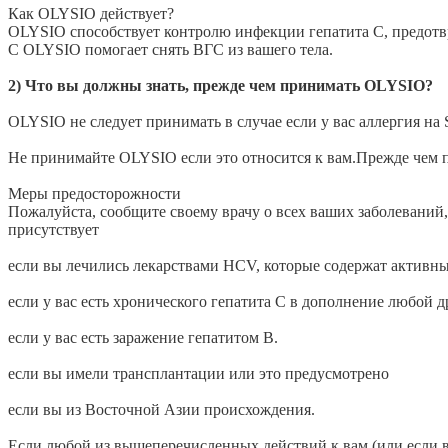
Как OLYSIO действует?
OLYSIO способствует контролю инфекции гепатита С, предотв
С OLYSIO помогает снять ВГС из вашего тела.
2) Что вы должны знать, прежде чем принимать OLYSIO?
OLYSIO не следует принимать в случае если у вас аллергия на 
Не принимайте OLYSIO если это относится к вам.Прежде чем п
Меры предосторожности
Пожалуйста, сообщите своему врачу о всех ваших заболеваний,
присутствует
если вы лечились лекарствами HCV, которые содержат активные 
если у вас есть хронического гепатита С в дополнение любой 
если у вас есть заражение гепатитом В.
если вы имели трансплантации или это предусмотрено
если вы из Восточной Азии происхождения.
Если любой из вышеперечисленных действий к вам (или если 