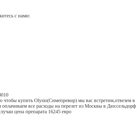
житесь с нами:
8010
ю чтобы купить Olysio(Симепревир) мы вас встретим,отвезем в
ам оплачиваем все расходы на перелет из Москвы в Дюссельдорф
случаи цена препарата 16245 евро