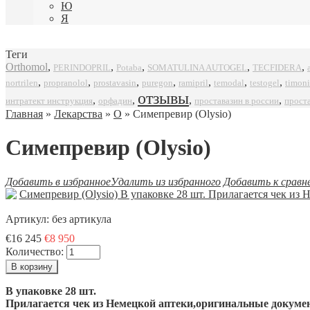
Ю
Я
Теги
Orthomol
,
,
,
,
,
SOMATULINA AUTOGEL
TECFIDERA
PERINDOPRIL
Potaba
,
,
,
,
,
,
,
propranolol
prostavasin
puregon
ramipril
timoni
nortrilen
temodal
testogel
отзывы
,
,
,
,
интратект инструкция
орфадин
проставазин в россии
прост
Главная
»
Лекарства
»
О
» Симепревир (Olysio)
Симепревир (Olysio)
Добавить в избранное
Удалить из избранного
Добавить к сравн
Артикул:
без артикула
€16 245
€8 950
Количество:
В упаковке 28 шт.
Прилагается чек из Немецкой аптеки,оригинальные докумен