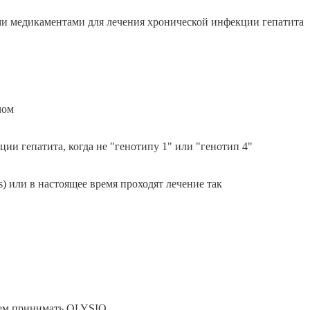
ми медикаментами для лечения хронической инфекции гепатита
чом
ии гепатита, когда не "генотипу 1" или "генотип 4"
) или в настоящее время проходят лечение так
чем принимать OLYSIO.