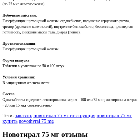
(по 75 мкг левотироксина).
Побочные действия:
Гиперфункция щитовидной железы: сердцебиение, нарушение сердечного ритма,
тремор (дрожание конечностей), внутреннее беспокойство, бессонница, чрезмерная
потливость, снижение массы тела, диарея (понос).
Противопоказания:
Гиперфункция щитовидной железы.
Форма выпуска:
Таблетки в упаковках по 50 и 100 штук.
Условия хранения:
В защищенном от света месте.
Состав:
Одна таблетка содержит: левотироксина натрия - 100 или 75 мкг; лиотиронина натрия
- 20 или 15 мкг соответственно
Теги:
заказать
новотирал 75 мг инструкция
новотирал 75 мг
купить
novothyral 75 mg
Новотирал 75 мг отзывы