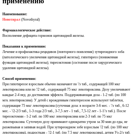
применению
Наименование:
Новотирал
(Novothyral)
Фармакологическое действие:
Восполнение дефицита гормонов щитовидной железы.
Показания к применению:
Лечение и профилактика рецидивов (повторного появления) эутиреоидного зоба
(патологического увеличения щитовидной железы); гипотиреоз (пониженная
функция щитовидной железы); тиреоэктомия (состояние после хирургического
удаления щитовидной железы).
Способ применения:
При гипотиреозе взрослым обычно назначают по '/з таб., содержащей 100 мкг
левотироксина или по '/2 таб., содержащей 75 мкг левотироксина. Дозу увеличивают
каждые 2-4 нед. до достижения эффекта. Поддерживающая доза - 1-2 таб. (по 100
мгк левотироксина). У детей с врожденным гипотереозом используют таблетки,
содержащие 75 мкг левотироксина (суточная доза: в возрасте 3-6 мес. - '/з таб., 6-12
мес. - '/2-2/3 таб., 1-3 года 2/3 таб., 3-7,5 лет - 1 таб., 7,5-12 лет - 1-1'/з таб.). После
тиреоэктомии - 1-2 таб. по 100 мкг левотироксина или 2-3 таб. по 75 мкг
левотироксина. Суточную дозу принимают однократно утром за 30 мин до еды, не
разжевывая и запивая водой. При эутиреоидном зобе взрослым '/2 таб. (по 100 мкг
левотироксина), подросткам - '/2-1 таб. (по 7.5 мкг левотироксина), детям Уз-2/з таб.