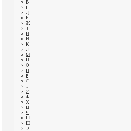
В
Г
Д
Е
Ж
З
И
Й
К
Л
М
Н
О
П
Р
С
Т
У
Ф
Х
Ц
Ч
Ш
Щ
Э