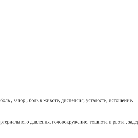
оль , запор , боль в животе, диспепсия, усталость, истощение.
ртериального давления, головокружение, тошнота и рвота , заде