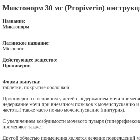
Миктонорм 30 мг (Propiverin) инструк
Название:
Миктонорм
Латинское название:
Mictonorm
Действующее вещество:
Пропиверин
Форма выпуска:
таблетки, покрытые оболочкой
Пропиверина в основном у детей с недержанием мочи применя
недержание мочи при внезапном позывов к мочеиспусканию и 
частоты) также часто ночью мочеиспускание (никтурия).
С увеличением возбудимости мочевого пузыря (гиперрефлексия
применяют также.
Другой областью применения является лечение повреждений мо