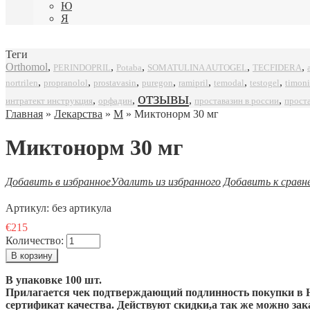
Ю
Я
Теги
Orthomol
,
,
,
,
,
SOMATULINA AUTOGEL
TECFIDERA
PERINDOPRIL
Potaba
,
,
,
,
,
,
,
propranolol
prostavasin
puregon
ramipril
timoni
nortrilen
temodal
testogel
отзывы
,
,
,
,
интратект инструкция
орфадин
проставазин в россии
прост
Главная
»
Лекарства
»
М
» Миктонорм 30 мг
Миктонорм 30 мг
Добавить в избранное
Удалить из избранного
Добавить к сравн
Артикул:
без артикула
€215
Количество:
В упаковке 100 шт.
Прилагается чек подтверждающий подлинность покупки в Н
сертификат качества. Действуют скидки,а так же можно з