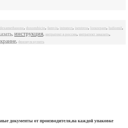
,
,
,
,
,
,
,
dexamethasone
doxorubicin
famvir
intratect
isentress
ludiomil
lorazepam
инструкция
казать
,
,
,
,
интратект в россии
интратект заказать
украине
,
фризиум купить
ьные документы от производителя,на каждой упаковке