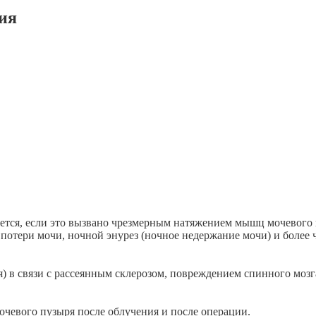
ция
ется, если это вызвано чрезмерным натяжением мышц мочевого 
потери мочи, ночной энурез (ночное недержание мочи) и более
) в связи с рассеянным склерозом, повреждением спинного моз
чевого пузыря после облучения и после операции.