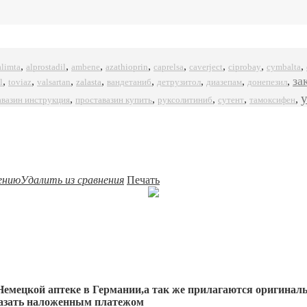
,
,
,
,
,
,
,
,
alprostadil
azathioprin
ciprobay
alimta
ambene
caprelsa
caverject
cymbalta
за
,
,
,
,
,
,
,
,
l
zalasta
toviaz
valsartan
вандетаниб
детрузитол
диазепам
донепезил
,
,
,
,
,
авазин инструкция
проставазин купить
руксолитиниб
сутент
тамоксифен
ению
Удалить из сравнения
Печать
емецкой аптеке в Германии,а так же прилагаются оригинал
аказать наложенным платежом