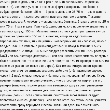
25 мг 3 раза в день или 75 мг 1 раз в день (в зависимости от реакции
пациента). Легкие и умеренно тяжелые формы депрессии, особенно у
амбулаторных больных: 25 мг 1-3 раза в день или 25-75 мг 1 раз в день, в
зависимости от тяжести состояния пациента или его реакции. Тяжелые
формы депрессий, особенно у стационарных больных: 3 раза в день по 25 мг
или 75 мг 1 раз в день. При необходимости можно постепенно увеличивать
суточную дозу до 150 мг. Максимальная суточная доза при приеме внутрь
должна не превышать 150 мг. Пациентам, которым недостаточно
пероральной терапии, или пациентам, невосприимчивым к терапии, можно
вводить в/в. В/в капельно рекомендуют 25-100 мг/сут в течение 1.5-2 ч
(содержимое 1-2 ампул - 25-50 мг следует разбавить 250 мл 0.9% раствора
NaCl или 5% раствора декстрозы). Если возникает необходимость введения
более высоких доз, то в течение 2-3 ч вводят 75-150 мг препарата (в 500 мл
одного из указанных выше растворов). Как только инфузионная терапия
окажет достаточное антидепрессивное действие (в большинстве случаев
через 1-2 нед), следует перевести больного на пероральный прием. Схема
лечения назначается индивидуально, с учетом состояния пациента и его
реакции (например можно увеличить вечернюю дозу за счет уменьшения
дозы, принимаемой в течение дня, или перейти на одноразовый прием
суточной дозы). После исчезновения симптомов заболевания следует
попытаться снизить дозировку. Если после этого симптомы снова усилятся,
необходимо сразу вернуться к первоначальной дозе. По возможности
следует стремиться к достижению терапевтического эффекта самой