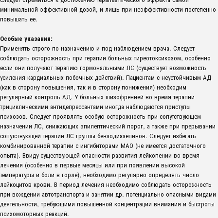
минимальной эффективной дозой, и лишь при неэффективности постепенно
повышать ее.
Особые указания:
Применять строго по назначению и под наблюдением врача. Следует
соблюдать осторожность при терапии больных тиреотоксикозом, особенно
если они получают терапию гормональными ЛС (существует возможность
усиления кардиальных побочных действий). Пациентам с неустойчивым АД
(как в сторону повышения, так и в сторону понижения) необходим
регулярный контроль АД. У больных шизофренией во время терапии
трициклическими антидепрессантами иногда наблюдаются приступы
психозов. Следует проявлять особую осторожность при сопутствующем
назначении ЛС, снижающих эпилептический порог, а также при прерывании
сопутствующей терапии ЛС группы бензодиазепинов. Следует избегать
комбинированной терапии с ингибиторами МАО (не имеется достаточного
опыта). Ввиду существующей опасности развития лейкопении во время
лечения (особенно в первые месяцы или при появлении высокой
температуры и боли в горле), необходимо регулярно определять число
лейкоцитов крови. В период лечения необходимо соблюдать осторожность
при вождении автотранспорта и занятии др. потенциально опасными видами
деятельности, требующими повышенной концентрации внимания и быстроты
психомоторных реакций.