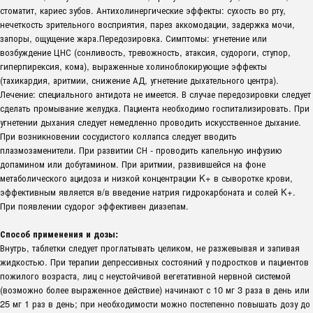
стоматит, кариес зубов. Антихолинергические эффекты: сухость во рту,
нечеткость зрительного восприятия, парез аккомодации, задержка мочи,
запоры, ощущение жара.Передозировка. Симптомы: угнетение или
возбуждение ЦНС (сонливость, тревожность, атаксия, судороги, ступор,
гиперпирексия, кома), выраженные холиноблокирующие эффекты
(тахикардия, аритмии, снижение АД, угнетение дыхательного центра).
Лечение: специального антидота не имеется. В случае передозировки следует
сделать промывание желудка. Пациента необходимо госпитализировать. При
угнетении дыхания следует немедленно проводить искусственное дыхание.
При возникновении сосудистого коллапса следует вводить
плазмозаменители. При развитии СН - проводить капельную инфузию
допамином или добутамином. При аритмии, развившейся на фоне
метаболического ацидоза и низкой концентрации K+ в сыворотке крови,
эффективным является в/в введение натрия гидрокарбоната и солей K+.
При появлении судорог эффективен диазепам.
Способ применения и дозы:
Внутрь, таблетки следует проглатывать целиком, не разжевывая и запивая
жидкостью. При терапии депрессивных состояний у подростков и пациентов
пожилого возраста, лиц с неустойчивой вегетативной нервной системой
(возможно более выраженное действие) начинают с 10 мг 3 раза в день или
25 мг 1 раз в день; при необходимости можно постепенно повышать дозу до