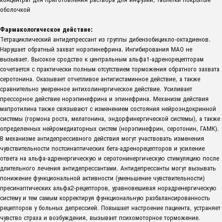
оболочкой
Фармакологическое действие:
Тетрациклический антидепрессант из группы дибензобицикло-октадиенов.
Нарушает обратный захват норэпинефрина. Ингибирования МАО не
вызывает. Высокое сродство к центральным альфа1-адренорецепторам
сочетается с практически полным отсутствием торможения обратного захвата
серотонина. Оказывает отчетливое антигистаминное действие, а также
сравнительно умеренное антихолинергическое действие. Усиливает
прессорное действие норэпинефрина и эпинефрина. Механизм действия
мапротилина также связывают с изменением состояния нейроэндокринной
системы (гормона роста, мелатонина, эндорфинергической системы), а также
определенных нейромедиаторных систем (норэпинефрин, серотонин, ГАМК).
В механизме антидепрессивного действия могут участвовать изменения
чувствительности постсинаптических бета-адренорецепторов и усиление
ответа на альфа-адренергическую и серотонинергическую стимуляцию после
длительного лечения антидепрессантами. Антидепрессанты могут вызывать
понижение функциональной активности (уменьшение чувствительности)
пресинаптических альфа2-рецепторов, уравновешивая норадренергическую
систему и тем самым корректируя функциональную разбалансированность
рецепторов у больных депрессией. Повышает настроение пациента, устраняет
чувство страха и возбуждения, вызывает психомоторное торможение.