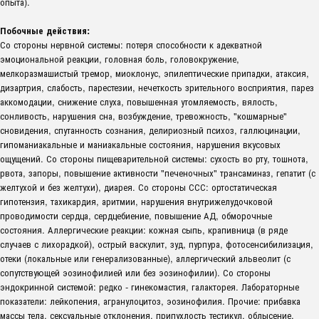
опыта).
Побочные действия:
Со стороны нервной системы: потеря способности к адекватной
эмоциональной реакции, головная боль, головокружение,
мелкоразмашистый тремор, миоклонус, эпилептические припадки, атаксия,
дизартрия, слабость, парестезии, нечеткость зрительного восприятия, парез
аккомодации, снижение слуха, повышенная утомляемость, вялость,
сонливость, нарушения сна, возбуждение, тревожность, "кошмарные"
сновидения, спутанность сознания, делириозный психоз, галлюцинации,
гипоманиакальные и маниакальные состояния, нарушения вкусовых
ощущений. Со стороны пищеварительной системы: сухость во рту, тошнота,
рвота, запоры, повышение активности "печеночных" трансаминаз, гепатит (с
желтухой и без желтухи), диарея. Со стороны ССС: ортостатическая
гипотензия, тахикардия, аритмии, нарушения внутрижелудочковой
проводимости сердца, сердцебиение, повышение АД, обморочные
состояния. Аллергические реакции: кожная сыпь, крапивница (в ряде
случаев с лихорадкой), острый васкулит, зуд, пурпура, фотосенсибилизация,
отеки (локальные или генерализованные), аллергический альвеолит (с
сопутствующей эозинофилией или без эозинофилии). Со стороны
эндокринной системой: редко - гинекомастия, галакторея. Лабораторные
показатели: лейкопения, агранулоцитоз, эозинофилия. Прочие: прибавка
массы тела, сексуальные отклонения, припухлость тестикул, облысение,