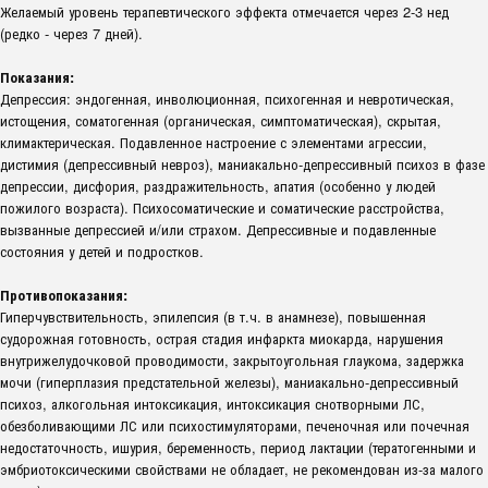
Желаемый уровень терапевтического эффекта отмечается через 2-3 нед
(редко - через 7 дней).
Показания:
Депрессия: эндогенная, инволюционная, психогенная и невротическая,
истощения, соматогенная (органическая, симптоматическая), скрытая,
климактерическая. Подавленное настроение с элементами агрессии,
дистимия (депрессивный невроз), маниакально-депрессивный психоз в фазе
депрессии, дисфория, раздражительность, апатия (особенно у людей
пожилого возраста). Психосоматические и соматические расстройства,
вызванные депрессией и/или страхом. Депрессивные и подавленные
состояния у детей и подростков.
Противопоказания:
Гиперчувствительность, эпилепсия (в т.ч. в анамнезе), повышенная
судорожная готовность, острая стадия инфаркта миокарда, нарушения
внутрижелудочковой проводимости, закрытоугольная глаукома, задержка
мочи (гиперплазия предстательной железы), маниакально-депрессивный
психоз, алкогольная интоксикация, интоксикация снотворными ЛС,
обезболивающими ЛС или психостимуляторами, печеночная или почечная
недостаточность, ишурия, беременность, период лактации (тератогенными и
эмбриотоксическими свойствами не обладает, не рекомендован из-за малого