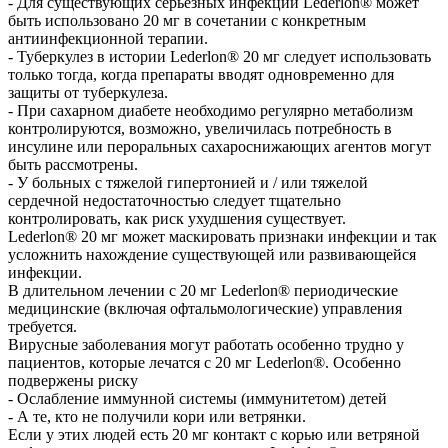
- Для существующих серьезных инфекций Lederlon® может
быть использовано 20 мг в сочетании с конкретным
антиинфекционной терапии.
- Туберкулез в истории Lederlon® 20 мг следует использовать
только тогда, когда препараты вводят одновременно для
защиты от туберкулеза.
- При сахарном диабете необходимо регулярно метаболизм
контролируются, возможно, увеличилась потребность в
инсулине или пероральных сахароснижающих агентов могут
быть рассмотрены.
- У больных с тяжелой гипертонией и / или тяжелой
сердечной недостаточностью следует тщательно
контролировать, как риск ухудшения существует.
Lederlon® 20 мг может маскировать признаки инфекции и так
усложнить нахождение существующей или развивающейся
инфекции.
В длительном лечении с 20 мг Lederlon® периодические
медицинские (включая офтальмологические) управления
требуется.
Вирусные заболевания могут работать особенно трудно у
пациентов, которые лечатся с 20 мг Lederlon®. Особенно
подвержены риску
- Ослабление иммунной системы (иммунитетом) детей
- А те, кто не получили кори или ветрянки.
Если у этих людей есть 20 мг контакт с корью или ветряной