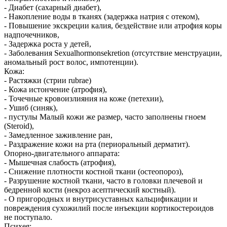
- Диабет (сахарный диабет),
- Накопление воды в тканях (задержка натрия с отеком),
- Повышение экскреции калия, бездействие или атрофия коры
надпочечников,
- Задержка роста у детей,
- Заболевания Sexualhormonsekretion (отсутствие менструации,
аномальный рост волос, импотенции).
Кожа:
- Растяжки (стрии rubrae)
- Кожа истончение (атрофия),
- Точечные кровоизлияния на коже (петехии),
- Ушиб (синяк),
- пустулы Малый кожи же размер, часто заполнены гноем
(Steroid),
- Замедленное заживление ран,
- Раздражение кожи на рта (периоральный дерматит).
Опорно-двигательного аппарата:
- Мышечная слабость (атрофия),
- Снижение плотности костной ткани (остеопороз),
- Разрушение костной ткани, часто в головки плечевой и
бедренной кости (некроз асептический костный).
- О пригородных и внутрисуставных кальцификации и
повреждения сухожилий после инъекции кортикостероидов
не поступало.
Психея: