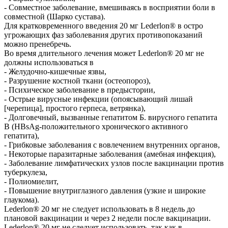
- Совместное заболевание, вмешиваясь в восприятии боли в
совместной (Шарко сустава).
Для кратковременного введения 20 мг Lederlon® в остро
угрожающих фаз заболевания других противопоказаний
можно пренебречь.
Во время длительного лечения может Lederlon® 20 мг не
должны использоваться в
- Желудочно-кишечные язвы,
- Разрушение костной ткани (остеопороз),
- Психическое заболевание в предыстории,
- Острые вирусные инфекции (опоясывающий лишай
[черепица], простого герпеса, ветрянка),
- Долговечный, вызванные гепатитом Б. вирусного гепатита
В (HBsAg-положительного хронического активного
гепатита),
- Грибковые заболевания с вовлечением внутренних органов,
- Некоторые паразитарные заболевания (амебная инфекция),
- Заболевание лимфатических узлов после вакцинации против
туберкулеза,
- Полиомиелит,
- Повышение внутриглазного давления (узкие и широкие
глаукома).
Lederlon® 20 мг не следует использовать в 8 недель до
плановой вакцинации и через 2 недели после вакцинации.
Lederlon® 20 мг не следует использовать, так как в