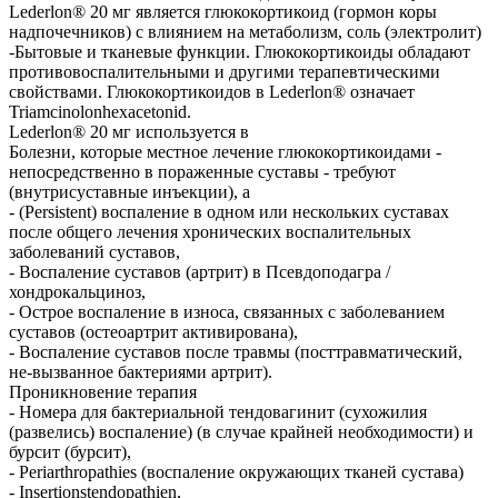
Lederlon® 20 мг является глюкокортикоид (гормон коры
надпочечников) с влиянием на метаболизм, соль (электролит)
-Бытовые и тканевые функции. Глюкокортикоиды обладают
противовоспалительными и другими терапевтическими
свойствами. Глюкокортикоидов в Lederlon® означает
Triamcinolonhexacetonid.
Lederlon® 20 мг используется в
Болезни, которые местное лечение глюкокортикоидами -
непосредственно в пораженные суставы - требуют
(внутрисуставные инъекции), а
- (Persistent) воспаление в одном или нескольких суставах
после общего лечения хронических воспалительных
заболеваний суставов,
- Воспаление суставов (артрит) в Псевдоподагра /
хондрокальциноз,
- Острое воспаление в износа, связанных с заболеванием
суставов (остеоартрит активирована),
- Воспаление суставов после травмы (посттравматический,
не-вызванное бактериями артрит).
Проникновение терапия
- Номера для бактериальной тендовагинит (сухожилия
(развелись) воспаление) (в случае крайней необходимости) и
бурсит (бурсит),
- Periarthropathies (воспаление окружающих тканей сустава)
- Insertionstendopathien,