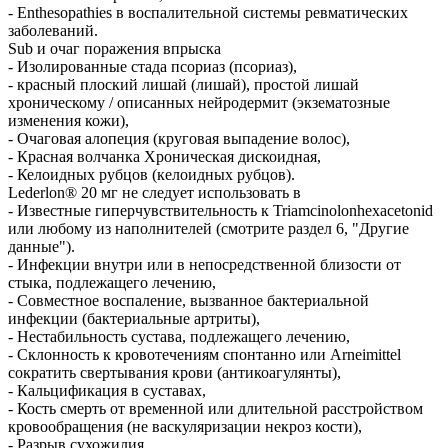
- Enthesopathies в воспалительной системы ревматических
заболеваний.
Sub и очаг поражения впрыска
- Изолированные стада псориаз (псориаз),
- красный плоский лишай (лишай), простой лишай
хроническому / описанных нейродермит (экзематозные
изменения кожи),
- Очаговая алопеция (круговая выпадение волос),
- Красная волчанка Хроническая дискоидная,
- Келоидных рубцов (келоидных рубцов).
Lederlon® 20 мг не следует использовать в
- Известные гиперчувствительность к Triamcinolonhexacetonid
или любому из наполнителей (смотрите раздел 6, "Другие
данные").
- Инфекции внутри или в непосредственной близости от
стыка, подлежащего лечению,
- Совместное воспаление, вызванное бактериальной
инфекции (бактериальные артриты),
- Нестабильность сустава, подлежащего лечению,
- Склонность к кровотечениям спонтанно или Arneimittel
сократить свертывания крови (антикоагулянты),
- Кальцификация в суставах,
- Кость смерть от временной или длительной расстройством
кровообращения (не васкуляризации некроз кости),
- Разрыв сухожилия,