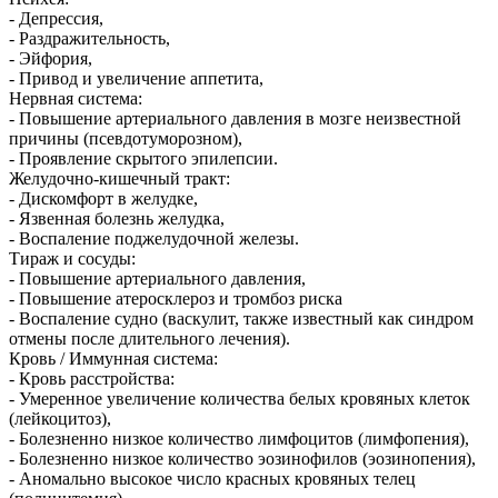
- Депрессия,
- Раздражительность,
- Эйфория,
- Привод и увеличение аппетита,
Нервная система:
- Повышение артериального давления в мозге неизвестной
причины (псевдотуморозном),
- Проявление скрытого эпилепсии.
Желудочно-кишечный тракт:
- Дискомфорт в желудке,
- Язвенная болезнь желудка,
- Воспаление поджелудочной железы.
Тираж и сосуды:
- Повышение артериального давления,
- Повышение атеросклероз и тромбоз риска
- Воспаление судно (васкулит, также известный как синдром
отмены после длительного лечения).
Кровь / Иммунная система:
- Кровь расстройства:
- Умеренное увеличение количества белых кровяных клеток
(лейкоцитоз),
- Болезненно низкое количество лимфоцитов (лимфопения),
- Болезненно низкое количество эозинофилов (эозинопения),
- Аномально высокое число красных кровяных телец