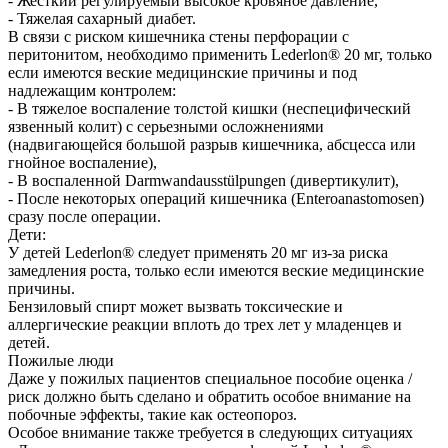
- Жесткий регулируемый высокое кровяное давление,
- Тяжелая сахарный диабет.
В связи с риском кишечника стены перфорации с
перитонитом, необходимо применить Lederlon® 20 мг, только
если имеются веские медицинские причины и под
надлежащим контролем:
- В тяжелое воспаление толстой кишки (неспецифический
язвенный колит) с серьезными осложнениями
(надвигающейся большой разрыв кишечника, абсцесса или
гнойное воспаление),
- В воспаленной Darmwandausstülpungen (дивертикулит),
- После некоторых операций кишечника (Enteroanastomosen)
сразу после операции.
Дети:
У детей Lederlon® следует применять 20 мг из-за риска
замедления роста, только если имеются веские медицинские
причины.
Бензиловый спирт может вызвать токсические и
аллергические реакции вплоть до трех лет у младенцев и
детей.
Пожилые люди
Даже у пожилых пациентов специальное пособие оценка /
риск должно быть сделано и обратить особое внимание на
побочные эффекты, такие как остеопороз.
Особое внимание также требуется в следующих ситуациях