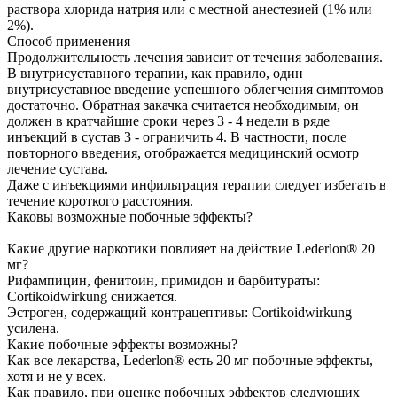
раствора хлорида натрия или с местной анестезией (1% или
2%).
Способ применения
Продолжительность лечения зависит от течения заболевания.
В внутрисуставного терапии, как правило, один
внутрисуставное введение успешного облегчения симптомов
достаточно. Обратная закачка считается необходимым, он
должен в кратчайшие сроки через 3 - 4 недели в ряде
инъекций в сустав 3 - ограничить 4. В частности, после
повторного введения, отображается медицинский осмотр
лечение сустава.
Даже с инъекциями инфильтрация терапии следует избегать в
течение короткого расстояния.
Каковы возможные побочные эффекты?
Какие другие наркотики повлияет на действие Lederlon® 20
мг?
Рифампицин, фенитоин, примидон и барбитураты:
Cortikoidwirkung снижается.
Эстроген, содержащий контрацептивы: Cortikoidwirkung
усилена.
Какие побочные эффекты возможны?
Как все лекарства, Lederlon® есть 20 мг побочные эффекты,
хотя и не у всех.
Как правило, при оценке побочных эффектов следующих