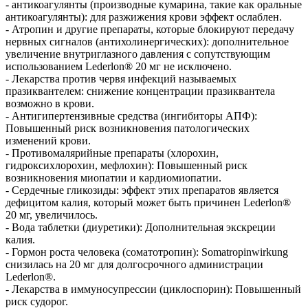
- антикоагулянты (производные кумарина, такие как оральные
антикоагулянты): для разжижения крови эффект ослаблен.
- Атропин и другие препараты, которые блокируют передачу
нервных сигналов (антихолинергических): дополнительное
увеличение внутриглазного давления с сопутствующим
использованием Lederlon® 20 мг не исключено.
- Лекарства против червя инфекций называемых
празиквантелем: снижение концентрации празиквантела
возможно в крови.
- Антигипертензивные средства (ингибиторы АПФ):
Повышенный риск возникновения патологических
изменений крови.
- Противомалярийные препараты (хлорохин,
гидроксихлорохин, мефлохин): Повышенный риск
возникновения миопатии и кардиомиопатии.
- Сердечные гликозиды: эффект этих препаратов является
дефицитом калия, который может быть причинен Lederlon®
20 мг, увеличилось.
- Вода таблетки (диуретики): Дополнительная экскреции
калия.
- Гормон роста человека (соматотропин): Somatropinwirkung
снизилась на 20 мг для долгосрочного администрации
Lederlon®.
- Лекарства в иммуносупрессии (циклоспорин): Повышенный
риск судорог.