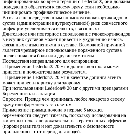
инфицированных во время терапии с Lederlon®, они должны
немедленно обратиться к своему врачу, если необходимо
инициировать профилактическое лечение.
В связи с непосредственным впрыском глюкокортикоидов в
сустав (администрации внутрисуставной) риск совместного
инфекции увеличивается веществ, связанных с.
Длительное или повторное использование глюкокортикоидов
в несущих суставов может привести к ухудшению износа,
связанных с изменениями в суставе. Возможной причиной
является чрезмерное использование пораженного сустава
после снижения боли или другие симптомы.
Последствия неправильного для легирования:
- Применение Lederlon® 20 мг в допинг-контроля может
привести к положительным результатам.
- Применение Lederlon® 20 мг в качестве допинга агента
может привести к риску для здоровья.
При использовании Lederlon® 20 мг с другими препаратами
Беременность и лактация
Спросите. Прежде чем принимать любое лекарство своему
врачу или фармацевту за советом
Применение триамцинолона в первые 5 месяцев
беременности следует избегать, поскольку исследования на
животных показали доказательства тератогенных эффектов
(пороки развития) и нет доказательств о безопасности
приложения в этот период для людей.