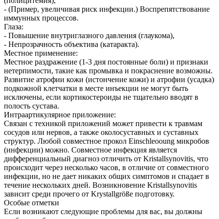
(полицитемия),
- (Пример, увеличивая риск инфекции.) Воспрепятствование
иммунных процессов.
Глаза:
- Повышение внутриглазного давления (глаукома),
- Непрозрачность объектива (катаракта).
Местное применение:
Местное раздражение (1-3 дня постоянные боли) и признаки
нетерпимости, такие как промывка и покраснение возможны.
Развитие атрофии кожи (истончение кожи) и атрофии (усадка)
подкожной клетчатки в месте инъекции не могут быть
исключены, если кортикостероиды не тщательно вводят в
полость сустава.
Интраартикулярное приложение:
Связан с техникой приложений может привести к травмам
сосудов или нервов, а также околосуставных и суставных
структур. Любой совместное прокол Einschleooung микробов
(инфекции) можно. Совместное инфекция является
дифференциальный диагноз отличить от Kristallsynovitis, что
происходит через несколько часов, в отличие от совместного
инфекции, но не дает никаких общих симптомов и спадает в
течение нескольких дней. Возникновение Kristallsynovitis
зависит среди прочего от Krystallgröße подготовку.
Особые отметки
Если возникают следующие проблемы для вас, вы должны