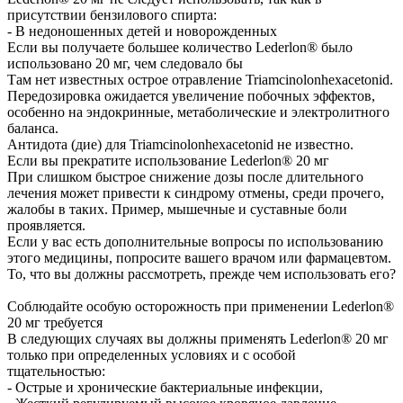
присутствии бензилового спирта:
- В недоношенных детей и новорожденных
Если вы получаете большее количество Lederlon® было
использовано 20 мг, чем следовало бы
Там нет известных острое отравление Triamcinolonhexacetonid.
Передозировка ожидается увеличение побочных эффектов,
особенно на эндокринные, метаболические и электролитного
баланса.
Антидота (дие) для Triamcinolonhexacetonid не известно.
Если вы прекратите использование Lederlon® 20 мг
При слишком быстрое снижение дозы после длительного
лечения может привести к синдрому отмены, среди прочего,
жалобы в таких. Пример, мышечные и суставные боли
проявляется.
Если у вас есть дополнительные вопросы по использованию
этого медицины, попросите вашего врачом или фармацевтом.
То, что вы должны рассмотреть, прежде чем использовать его?
Соблюдайте особую осторожность при применении Lederlon®
20 мг требуется
В следующих случаях вы должны применять Lederlon® 20 мг
только при определенных условиях и с особой
тщательностью:
- Острые и хронические бактериальные инфекции,