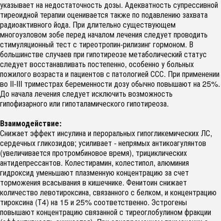
указывает на недостаточность дозы. Адекватность супрессивной
тиреоидной терапии оценивается также по подавлению захвата
радиоактивного йода. При длительно существующем
многоузловом зобе перед началом лечения следует проводить
стимуляционный тест с тиреотропин-рилизинг гормоном. В
большинстве случаев при гипотиреозе метаболический статус
следует восстанавливать постепенно, особенно у больных
пожилого возраста и пациентов с патологией ССС. При применении
во II-III триместрах беременности дозу обычно повышают на 25%.
До начала лечения следует исключить возможность
гипофизарного или гипоталамического гипотиреоза.
Взаимодействие:
Снижает эффект инсулина и пероральных гипогликемических ЛС,
сердечных гликозидов; усиливает - непрямых антикоагулянтов
(увеличивается протромбиновое время), трициклических
антидепрессантов. Колестирамин, колестипол, алюминия
гидроксид уменьшают плазменную концентрацию за счет
торможения всасывания в кишечнике. Фенитоин снижает
количество левотироксина, связанного с белком, и концентрацию
тироксина (Т4) на 15 и 25% соответственно. Эстрогены
повышают концентрацию связанной с тиреоглобулином фракции