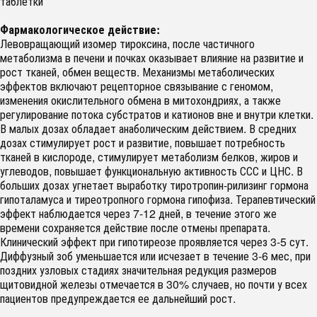
таблетки
Фармакологическое действие:
Левовращающий изомер тироксина, после частичного
метаболизма в печени и почках оказывает влияние на развитие и
рост тканей, обмен веществ. Механизмы метаболических
эффектов включают рецепторное связывание с геномом,
изменения окислительного обмена в митохондриях, а также
регулирование потока субстратов и катионов вне и внутри клетки.
В малых дозах обладает анаболическим действием. В средних
дозах стимулирует рост и развитие, повышает потребность
тканей в кислороде, стимулирует метаболизм белков, жиров и
углеводов, повышает функциональную активность ССС и ЦНС. В
больших дозах угнетает выработку тиротропин-рилизинг гормона
гипоталамуса и тиреотропного гормона гипофиза. Терапевтический
эффект наблюдается через 7-12 дней, в течение этого же
времени сохраняется действие после отмены препарата.
Клинический эффект при гипотиреозе проявляется через 3-5 сут.
Диффузный зоб уменьшается или исчезает в течение 3-6 мес, при
поздних узловых стадиях значительная редукция размеров
щитовидной железы отмечается в 30% случаев, но почти у всех
пациентов предупреждается ее дальнейший рост.