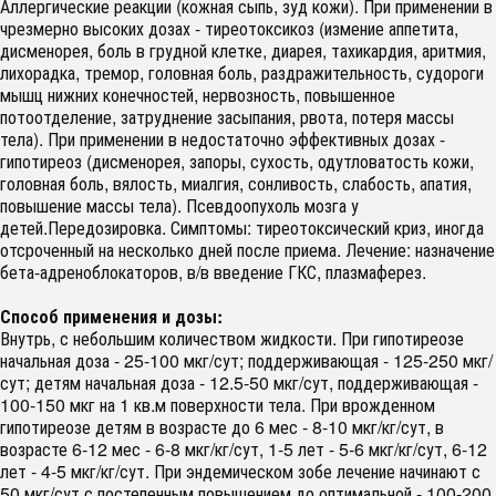
Аллергические реакции (кожная сыпь, зуд кожи). При применении в
чрезмерно высоких дозах - тиреотоксикоз (измение аппетита,
дисменорея, боль в грудной клетке, диарея, тахикардия, аритмия,
лихорадка, тремор, головная боль, раздражительность, судороги
мышц нижних конечностей, нервозность, повышенное
потоотделение, затруднение засыпания, рвота, потеря массы
тела). При применении в недостаточно эффективных дозах -
гипотиреоз (дисменорея, запоры, сухость, одутловатость кожи,
головная боль, вялость, миалгия, сонливость, слабость, апатия,
повышение массы тела). Псевдоопухоль мозга у
детей.Передозировка. Симптомы: тиреотоксический криз, иногда
отсроченный на несколько дней после приема. Лечение: назначение
бета-адреноблокаторов, в/в введение ГКС, плазмаферез.
Способ применения и дозы:
Внутрь, с небольшим количеством жидкости. При гипотиреозе
начальная доза - 25-100 мкг/сут; поддерживающая - 125-250 мкг/
сут; детям начальная доза - 12.5-50 мкг/сут, поддерживающая -
100-150 мкг на 1 кв.м поверхности тела. При врожденном
гипотиреозе детям в возрасте до 6 мес - 8-10 мкг/кг/сут, в
возрасте 6-12 мес - 6-8 мкг/кг/сут, 1-5 лет - 5-6 мкг/кг/сут, 6-12
лет - 4-5 мкг/кг/сут. При эндемическом зобе лечение начинают с
50 мкг/сут с постепенным повышением до оптимальной - 100-200