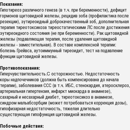
Показания:
Гипотиреоз различного генеза (в т.ч. при беременности), дефицит
гормонов щитовидной железы, рецидив зоба (профилактика после
резекции), эутиреоидный доброкачественный зоб, дополнительная
терапия тиреотоксикоза тиреостатическими ЛС после достижения
эутиреоидного состояния (не при беременности). Рак щитовидной
железы (подавляющая терапия, после удаления щитовидной
железы - заместительная). В составе комплексной терапии:
болезнь Грейвса, аутоиммунный тиреоидит, тест на подавление
функции щитовидной железы.
Противопоказания:
Гиперчувствительность.C осторожностью. Недостаточность
коры надпочечников (должна быть компенсирована до начала
терапии), заболевания ССС (в т.ч. ИБС, стенокардия, атеросклероз,
артериальная гипертензия, инфаркт миокарда в анамнезе),
сахарный и несахарный диабет, тиреотоксикоз в анамнезе,
синдром мальабсорбции (может потребоваться коррекция дозы),
гипофизарная недостаточность, тяжелая длительно
существующая гипофункция щитовидной железы.
Побочные действия: