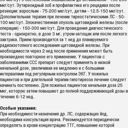
мкг/сут. Эутиреоидный зоб и профилактика его рецидива после
резекции: взрослым - 75-200 мкг/сут, детям - 12.5-150 мкг/сут.
Дополнительная терапия при лечении тиреостатическими ЛС - 50-
100 мкг/сут. Злокачественная опухоль щитовидной железы (после
операции) - 150-300 мкг/сут. Для проведения диагностического
теста - однократно, в дозе 3 мг, утром натощак или после легкого
завтрака. Прием производится за 1 нед до планируемого
радиоизотопного исследования щитовидной железы. При
необходимости через 2 нед после применения может быть
произведено повторное его применение. У пациентов с
заболеваниями ССС препарат следует применять в низкой
начальной дозе, увеличивая ее медленно и с большими
интервалами под регулярным контролем ЭКГ. У пожилых
пациентов и при длительной терапии гипотиреоза лечение следует
начинать постепенно. Для пожилых пациентов начальная доза 25
мкг, которую затем повышают до полной поддерживающей дозы в
течение 6-12 нед.
Особые указания:
При необходимости назначения др. ЛС, содержащих йод,
необходима консультация врача. Рекомендуется периодически
определять в крови концентрацию ТТГ, повышение которой