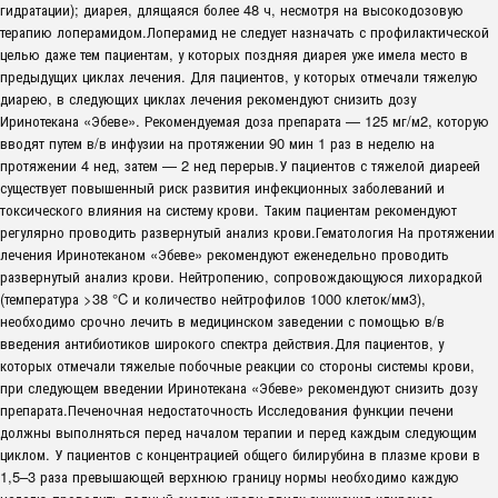
гидратации); диарея, длящаяся более 48 ч, несмотря на высокодозовую
терапию лоперамидом.Лоперамид не следует назначать с профилактической
целью даже тем пациентам, у которых поздняя диарея уже имела место в
предыдущих циклах лечения. Для пациентов, у которых отмечали тяжелую
диарею, в следующих циклах лечения рекомендуют снизить дозу
Иринотекана «Эбеве». Рекомендуемая доза препарата — 125 мг/м2, которую
вводят путем в/в инфузии на протяжении 90 мин 1 раз в неделю на
протяжении 4 нед, затем — 2 нед перерыв.У пациентов с тяжелой диареей
существует повышенный риск развития инфекционных заболеваний и
токсического влияния на систему крови. Таким пациентам рекомендуют
регулярно проводить развернутый анализ крови.Гематология На протяжении
лечения Иринотеканом «Эбеве» рекомендуют еженедельно проводить
развернутый анализ крови. Нейтропению, сопровождающуюся лихорадкой
(температура >38 °C и количество нейтрофилов 1000 клеток/мм3),
необходимо срочно лечить в медицинском заведении с помощью в/в
введения антибиотиков широкого спектра действия.Для пациентов, у
которых отмечали тяжелые побочные реакции со стороны системы крови,
при следующем введении Иринотекана «Эбеве» рекомендуют снизить дозу
препарата.Печеночная недостаточность Исследования функции печени
должны выполняться перед началом терапии и перед каждым следующим
циклом. У пациентов с концентрацией общего билирубина в плазме крови в
1,5–3 раза превышающей верхнюю границу нормы необходимо каждую