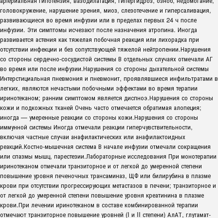
артериальная гипотензия, вазодилатация, гипергидроз, озноб, недомогание,
головокружение, нарушение зрения, миоз, слезотечение и гиперсаливация,
развивающиеся во время инфузии или в пределах первых 24 ч после
инфузии. Эти симптомы исчезают после назначения атропина. Иногда
развивается астения как тяжелая побочная реакция или лихорадка при
отсутствии инфекции и без сопутствующей тяжелой нейтропении.Нарушения
со стороны сердечно-сосудистой системы В отдельных случаях отмечали АГ
во время или после инфузии.Нарушения со стороны дыхательной системы
Интерстициальная пневмония и пневмонит, проявлявшиеся инфильтратами в
легких, являются нечастыми побочными эффектами во время терапии
иринотеканом; ранним симптомом является диспноэ.Нарушения со стороны
кожи и подкожных тканей Очень часто отмечается обратимая алопеция;
иногда — умеренные реакции со стороны кожи.Нарушения со стороны
иммунной системы Иногда отмечали реакции гиперчувствительности,
включая частные случаи анафилактических или анафилактоидных
реакций.Костно-мышечная система В начале инфузии отмечали сокращения
или спазмы мышц, парестезии.Лабораторные исследования При монотерапии
иринотеканом отмечали транзиторное и от легкой до умеренной степени
повышение уровня печеночных трансаминаз, ЩФ или билирубина в плазме
крови при отсутствии прогрессирующих метастазов в печени; транзиторное и
от легкой до умеренной степени повышение уровня креатинина в плазме
крови.При лечении иринотеканом в составе комбинированной терапии
отмечают транзиторное повышение уровней (I и II степени) АлАТ, глутамат-