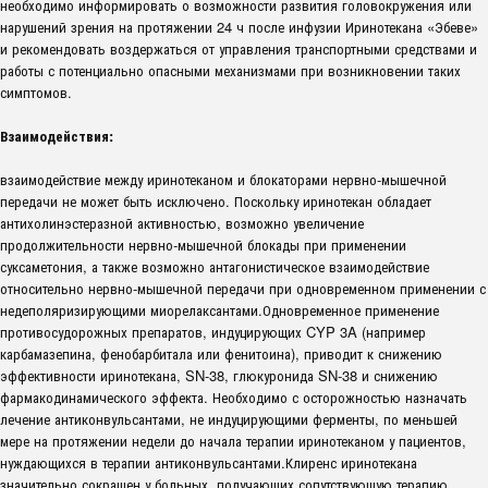
необходимо информировать о возможности развития головокружения или
нарушений зрения на протяжении 24 ч после инфузии Иринотекана «Эбеве»
и рекомендовать воздержаться от управления транспортными средствами и
работы с потенциально опасными механизмами при возникновении таких
симптомов.
Взаимодействия:
взаимодействие между иринотеканом и блокаторами нервно-мышечной
передачи не может быть исключено. Поскольку иринотекан обладает
антихолинэстеразной активностью, возможно увеличение
продолжительности нервно-мышечной блокады при применении
суксаметония, а также возможно антагонистическое взаимодействие
относительно нервно-мышечной передачи при одновременном применении с
недеполяризирующими миорелаксантами.Одновременное применение
противосудорожных препаратов, индуцирующих CYP 3A (например
карбамазепина, фенобарбитала или фенитоина), приводит к снижению
эффективности иринотекана, SN-38, глюкуронида SN-38 и снижению
фармакодинамического эффекта. Необходимо с осторожностью назначать
лечение антиконвульсантами, не индуцирующими ферменты, по меньшей
мере на протяжении недели до начала терапии иринотеканом у пациентов,
нуждающихся в терапии антиконвульсантами.Клиренс иринотекана
значительно сокращен у больных, получающих сопутствующую терапию