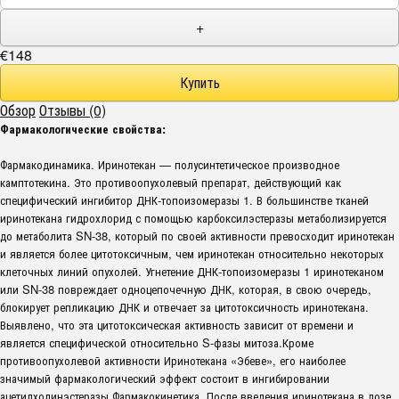
+
€148
Обзор
Отзывы (0)
Фармакологические свойства:
Фармакодинамика. Иринотекан — полусинтетическое производное
камптотекина. Это противоопухолевый препарат, действующий как
специфический ингибитор ДНК-топоизомеразы 1. В большинстве тканей
иринотекана гидрохлорид с помощью карбоксилэстеразы метаболизируется
до метаболита SN-38, который по своей активности превосходит иринотекан
и является более цитотоксичным, чем иринотекан относительно некоторых
клеточных линий опухолей. Угнетение ДНК-топоизомеразы 1 иринотеканом
или SN-38 повреждает одноцепочечную ДНК, которая, в свою очередь,
блокирует репликацию ДНК и отвечает за цитотоксичность иринотекана.
Выявлено, что эта цитотоксическая активность зависит от времени и
является специфической относительно S-фазы митоза.Кроме
противоопухолевой активности Иринотекана «Эбеве», его наиболее
значимый фармакологический эффект состоит в ингибировании
ацетилхолинэстеразы.Фармакокинетика. После введения иринотекана в дозе