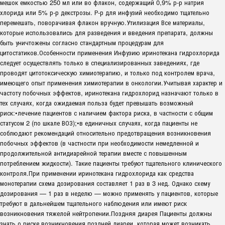
мешок емкостью 250 мл или во флакон, содержащий 0,9% р-р натрия
хлорида или 5% р-р декстрозы. Р-р для инфузий необходимо тщательно
перемешать, поворачивая флакон вручную.Утилизация Все материалы,
которые использовались для разведения и введения препарата, должны
быть уничтожены согласно стандартным процедурам для
цитостатиков.Особенности применения Инфузию иринотекана гидрохлорида
следует осуществлять только в специализированных заведениях, где
проводят цитотоксическую химиотерапию, и только под контролем врача,
имеющего опыт применения химиотерапии в онкологии.Учитывая характер и
частоту побочных эффектов, иринотекана гидрохлорид назначают только в
тех случаях, когда ожидаемая польза будет превышать возможный
риск:•лечение пациентов с наличием фактора риска, в частности с общим
статусом 2 (по шкале ВОЗ);•в единичных случаях, когда пациенты не
соблюдают рекомендаций относительно предотвращения возникновения
побочных эффектов (в частности при необходимости немедленной и
продолжительной антидиарейной терапии вместе с повышенным
потреблением жидкости). Такие пациенты требуют тщательного клинического
контроля.При применении иринотекана гидрохлорида как средства
монотерапии схема дозирования составляет 1 раз в 3 нед. Однако схему
дозирования — 1 раз в неделю — можно применять у пациентов, которые
требуют в дальнейшем тщательного наблюдения или имеют риск
возникновения тяжелой нейтропении.Поздняя диарея Пациенты должны
знать о риске возникновения поздней диареи, которая может возникать