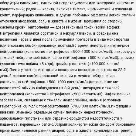
обструкции кишечника, кишечной непроходимости или желудочно-кишечных
кровотечений; редко — колита, включая тифлит, ишемический и язвенный
колит, перфорацию кишечника. К другим побочных эффектам легкой степени
относятся анорексия, боль в животе и мукозит.Нарушения со стороны
системы крови Нейтропения — дозозависимый токсический эффект.
Нейтропения является обратимой и некумулятивной, в среднем она
возникает через 8 дней после применения препарата в виде монотерапии
или в составе комбинированной терапии.Во время монотерапии отмечают
нейтропению (количество нейтрофилов <500–1000 клеток/мм3); лихорадку с
тяжелой нейтропенией (количество нейтрофилов <500 клеток/мм3); анемию
(уровень гемоглобина <8 г/дл); тромбоцитопению (<100 000 клеток/
мм3).Почти у всех пациентов эти показатели восстанавливаются на 22-й
день.В составе комбинированной терапии отмечают нейтропению
(количество нейтрофилов <500–1000 клеток/мм3) (восстановление
показателей обычно наблюдается на 8-й день); лихорадка с тяжелой
нейтропенией (количество нейтрофилов <500 клеток/мм3); инфекционные
заболевания, связанные с тяжелой нейтропенией, анемия (с уровнем
гемоглобина <8 г/дл); тромбоцитопения (<100 000 клеток/мм3).Инфекции и
инвазии Отмечены отдельные случаи почечной недостаточности,
артериальной гипотензии или сердечно-сосудистой недостаточности у
пациентов, перенесших сепсис.Острый холинергический синдром Основными
признаками является ранняя диарея, боль в животе, конъюнктивит, ринит,