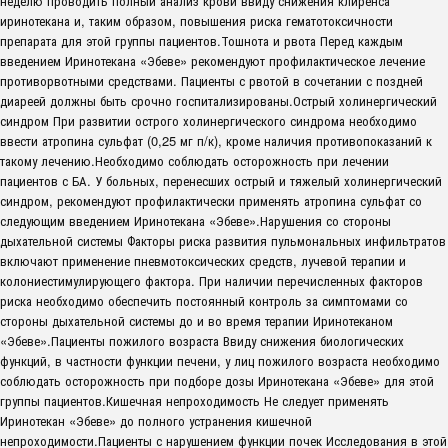
неделю проводить полный анализ крови ввиду снижения клиренса
иринотекана и, таким образом, повышения риска гематотоксичности
препарата для этой группы пациентов.Тошнота и рвота Перед каждым
введением Иринотекана «Эбеве» рекомендуют профилактическое лечение
противорвотными средствами. Пациенты с рвотой в сочетании с поздней
диареей должны быть срочно госпитализированы.Острый холинергический
синдром При развитии острого холинергического синдрома необходимо
ввести атропина сульфат (0,25 мг п/к), кроме наличия противопоказаний к
такому лечению.Необходимо соблюдать осторожность при лечении
пациентов с БА. У больных, перенесших острый и тяжелый холинергический
синдром, рекомендуют профилактически применять атропина сульфат со
следующим введением Иринотекана «Эбеве».Нарушения со стороны
дыхательной системы Факторы риска развития пульмональных инфильтратов
включают применение пневмотоксических средств, лучевой терапии и
колониестимулирующего фактора. При наличии перечисленных факторов
риска необходимо обеспечить постоянный контроль за симптомами со
стороны дыхательной системы до и во время терапии Иринотеканом
«Эбеве».Пациенты пожилого возраста Ввиду снижения биологических
функций, в частности функции печени, у лиц пожилого возраста необходимо
соблюдать осторожность при подборе дозы Иринотекана «Эбеве» для этой
группы пациентов.Кишечная непроходимость Не следует применять
Иринотекан «Эбеве» до полного устранения кишечной
непроходимости.Пациенты с нарушением функции почек Исследования в этой