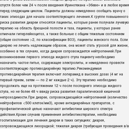
спустя более чем 24 ч после введения Иринотекана «Эбеве» и в любое время
перед следующим циклом. Пациенты должны немедленно сообщать врачу о
таких эпизодах для начала соответствующего лечения.К группе повышенного
риска развития диареи относятся пациенты, которые ранее получали лучевую
терапию на область брюшной полости и таза, пациенты, у которых ранее
отмечали гиперлейкоцитоз, а также больные с общим тяжелым состоянием
(общее состояние >2, по классификации ВОЗ), пациенты женского пола. Если
диарею не лечить надлежащим образом, она может стать угрозой для жизни,
особенно в тех случаях, когда диарея сопровождается нейтропенией.При
возникновении первого эпизода жидкого стула пациенту необходимо
назначить частое питье, содержащее электролиты, и немедленно провести
соответствующую противодиарейную терапию.Рекомендуемая
противодиарейная терапия включает лоперамид в высоких дозах (4 мг на
первый прием, затем — по 2 мг каждые 2 ч). Эту терапию необходимо
продолжать еще на протяжении 12 ч после последнего эпизода жидкого
стула, но не более 48 ч ввиду риска развития паралитической кишечной
непроходимости.При диарее, сопровождающейся нейтропенией (количество
нейтрофилов <500 клеток/мм3), кроме антидиарейных препаратов, с
профилактической целью назначают антибиотики широкого спектра
действия.Кроме случаев применения антибиотикотерапии, необходима
госпитализация для лечения диареи в таких ситуациях: диарея,
сопровождающаяся лихорадкой; тяжелая диарея (требующая проведения в/в