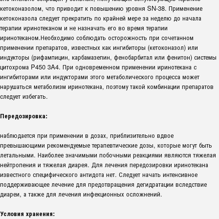
кетоконазолом, что приводит к повышению уровня SN-38. Применение
кетоконазола следует прекратить по крайней мере за неделю до начала
терапии иринотеканом и не назначать его во время терапии
иринотеканом.Необходимо соблюдать осторожность при сочетанном
применении препаратов, известных как ингибиторы (кетоконазол) или
индукторы (рифампицин, карбамазепин, фенобарбитал или фенитон) системы
цитохрома P450 3A4. При одновременном применении иринотекана с
ингибиторами или индукторами этого метаболического процесса может
нарушаться метаболизм иринотекана, поэтому такой комбинации препаратов
следует избегать.
Передозировка:
наблюдается при применении в дозах, приблизительно вдвое
превышающими рекомендуемые терапевтические дозы, которые могут быть
летальными. Наиболее значимыми побочными реакциями являются тяжелая
нейтропения и тяжелая диарея. Для лечения передозировки иринотекана
известного специфического антидота нет. Следует начать интенсивное
поддерживающее лечение для предотвращения дегидратации вследствие
диареи, а также для лечения инфекционных осложнений.
Условия хранения: