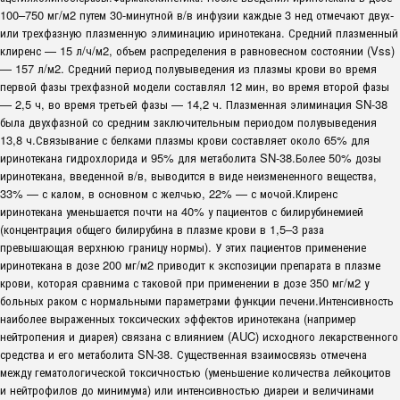
100–750 мг/м2 путем 30-минутной в/в инфузии каждые 3 нед отмечают двух-
или трехфазную плазменную элиминацию иринотекана. Средний плазменный
клиренс — 15 л/ч/м2, объем распределения в равновесном состоянии (Vss)
— 157 л/м2. Средний период полувыведения из плазмы крови во время
первой фазы трехфазной модели составлял 12 мин, во время второй фазы
— 2,5 ч, во время третьей фазы — 14,2 ч. Плазменная элиминация SN-38
была двухфазной со средним заключительным периодом полувыведения
13,8 ч.Связывание с белками плазмы крови составляет около 65% для
иринотекана гидрохлорида и 95% для метаболита SN-38.Более 50% дозы
иринотекана, введенной в/в, выводится в виде неизмененного вещества,
33% — с калом, в основном с желчью, 22% — с мочой.Клиренс
иринотекана уменьшается почти на 40% у пациентов с билирубинемией
(концентрация общего билирубина в плазме крови в 1,5–3 раза
превышающая верхнюю границу нормы). У этих пациентов применение
иринотекана в дозе 200 мг/м2 приводит к экспозиции препарата в плазме
крови, которая сравнима с таковой при применении в дозе 350 мг/м2 у
больных раком с нормальными параметрами функции печени.Интенсивность
наиболее выраженных токсических эффектов иринотекана (например
нейтропения и диарея) связана с влиянием (AUC) исходного лекарственного
средства и его метаболита SN-38. Существенная взаимосвязь отмечена
между гематологической токсичностью (уменьшение количества лейкоцитов
и нейтрофилов до минимума) или интенсивностью диареи и величинами