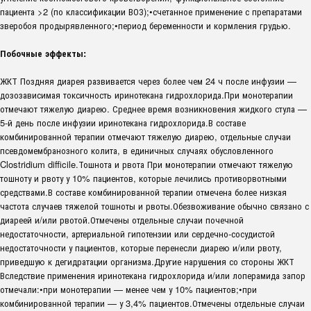
пациента >2 (по классификации ВОЗ);•счетанное применение с препаратами
зверобоя продырявленного;•период беременности и кормления грудью.
Побочные эффекты:
ЖКТ Поздняя диарея развивается через более чем 24 ч после инфузии —
дозозависимая токсичность иринотекана гидрохлорида.При монотерапии
отмечают тяжелую диарею. Среднее время возникновения жидкого стула —
5-й день после инфузии иринотекана гидрохлорида.В составе
комбинированной терапии отмечают тяжелую диарею, отдельные случаи
псевдомембранозного колита, в единичных случаях обусловленного
Clostridium difficile.Тошнота и рвота При монотерапии отмечают тяжелую
тошноту и рвоту у 10% пациентов, которые лечились противорвотными
средствами.В составе комбинированной терапии отмечена более низкая
частота случаев тяжелой тошноты и рвоты.Обезвоживание обычно связано с
диареей и/или рвотой.Отмечены отдельные случаи почечной
недостаточности, артериальной гипотензии или сердечно-сосудистой
недостаточности у пациентов, которые перенесли диарею и/или рвоту,
приведшую к дегидратации организма.Другие нарушения со стороны ЖКТ
Вследствие применения иринотекана гидрохлорида и/или лоперамида запор
отмечали:•при монотерапии — менее чем у 10% пациентов;•при
комбинированной терапии — у 3,4% пациентов.Отмечены отдельные случаи