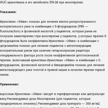
AUC иринотекана и его метаболита SN-38 при монотерапии.
Показания:
Иринотекан «Эбеве» показан для лечения местно-распространенного
колоректального рака:•в комбинации с 5-фторурацилом (INN —
fluorouracilum) и фолиновой кислотой у пациентов, которые ранее не
получали химиотерапию;•при монотерапии у пациентов, у которых терапия 5-
фторурацилом была неэффективна.Иринотекан «Эбеве» в комбинации с
цетуксимабом показан для лечения пациентов с метастазирующим
колоректальным раком при наличии гиперэкспрессии рецептора
эпидермального фактора роста после неэффективной цитотоксической
терапии, включавшей иринотекан.Иринотекан «Эбеве» в комбинации с 5-
фторурацилом, фолиновой кислотой и бевацизумабом показан для лечения
метастазирующего рака толстой и прямой кишки в качестве терапии первой
линии.
Применение:
взрослым Иринотекан «Эбеве» вводят в периферическую или центральную
вену.Рекомендуемые дозы Монотерапия (для пациентов, которые
предварительно лечились) Рекомендуемая доза препарата — 350 мг/м2,