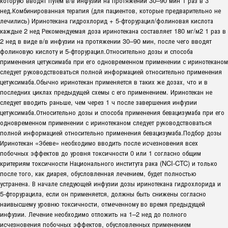
которую вводят путем в/в инфузии на протяжении 30–90 мин 1 раз в 3
нед.Комбинированная терапия (для пациентов, которые предварительно не
лечились) Иринотекана гидрохлорид + 5-фторурацил/фолиновая кислота
каждые 2 нед Рекомендуемая доза иринотекана составляет 180 мг/м2 1 раз в
2 нед в виде в/в инфузии на протяжении 30–90 мин, после чего вводят
фолиновую кислоту и 5-фторурацил.Относительно дозы и способа
применения цетуксимаба при его одновременном применении с иринотеканом
следует руководствоваться полной информацией относительно применения
цетуксимаба.Обычно иринотекан применяется в таких же дозах, что и в
последних циклах предыдущей схемы с его применением. Иринотекан не
следует вводить раньше, чем через 1 ч после завершения инфузии
цетуксимаба.Относительно дозы и способа применения бевацизумаба при его
одновременном применении с иринотеканом следует руководствоваться
полной информацией относительно применения бевацизумаба.Подбор дозы
Иринотекан «Эбеве» необходимо вводить после исчезновения всех
побочных эффектов до уровня токсичности 0 или 1 согласно общим
критериям токсичности Национального института рака (NCI-CTC) и только
после того, как диарея, обусловленная лечением, будет полностью
устранена. В начале следующей инфузии дозы иринотекана гидрохлорида и
5-фторурацила, если он применяется, должны быть снижены согласно
наивысшему уровню токсичности, отмеченному во время предыдущей
инфузии. Лечение необходимо отложить на 1–2 нед до полного
исчезновения побочных эффектов, обусловленных применением