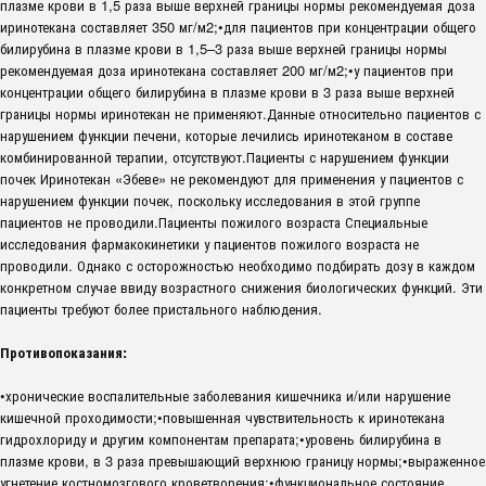
плазме крови в 1,5 раза выше верхней границы нормы рекомендуемая доза
иринотекана составляет 350 мг/м2;•для пациентов при концентрации общего
билирубина в плазме крови в 1,5–3 раза выше верхней границы нормы
рекомендуемая доза иринотекана составляет 200 мг/м2;•у пациентов при
концентрации общего билирубина в плазме крови в 3 раза выше верхней
границы нормы иринотекан не применяют.Данные относительно пациентов с
нарушением функции печени, которые лечились иринотеканом в составе
комбинированной терапии, отсутствуют.Пациенты с нарушением функции
почек Иринотекан «Эбеве» не рекомендуют для применения у пациентов с
нарушением функции почек, поскольку исследования в этой группе
пациентов не проводили.Пациенты пожилого возраста Специальные
исследования фармакокинетики у пациентов пожилого возраста не
проводили. Однако с осторожностью необходимо подбирать дозу в каждом
конкретном случае ввиду возрастного снижения биологических функций. Эти
пациенты требуют более пристального наблюдения.
Противопоказания:
•хронические воспалительные заболевания кишечника и/или нарушение
кишечной проходимости;•повышенная чувствительность к иринотекана
гидрохлориду и другим компонентам препарата;•уровень билирубина в
плазме крови, в 3 раза превышающий верхнюю границу нормы;•выраженное
угнетение костномозгового кроветворения;•функциональное состояние