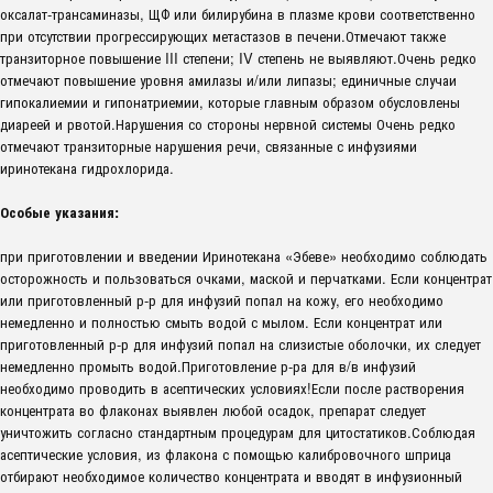
оксалат-трансаминазы, ЩФ или билирубина в плазме крови соответственно
при отсутствии прогрессирующих метастазов в печени.Отмечают также
транзиторное повышение III степени; IV степень не выявляют.Очень редко
отмечают повышение уровня амилазы и/или липазы; единичные случаи
гипокалиемии и гипонатриемии, которые главным образом обусловлены
диареей и рвотой.Нарушения со стороны нервной системы Очень редко
отмечают транзиторные нарушения речи, связанные с инфузиями
иринотекана гидрохлорида.
Особые указания:
при приготовлении и введении Иринотекана «Эбеве» необходимо соблюдать
осторожность и пользоваться очками, маской и перчатками. Если концентрат
или приготовленный р-р для инфузий попал на кожу, его необходимо
немедленно и полностью смыть водой с мылом. Если концентрат или
приготовленный р-р для инфузий попал на слизистые оболочки, их следует
немедленно промыть водой.Приготовление р-ра для в/в инфузий
необходимо проводить в асептических условиях!Если после растворения
концентрата во флаконах выявлен любой осадок, препарат следует
уничтожить согласно стандартным процедурам для цитостатиков.Соблюдая
асептические условия, из флакона с помощью калибровочного шприца
отбирают необходимое количество концентрата и вводят в инфузионный