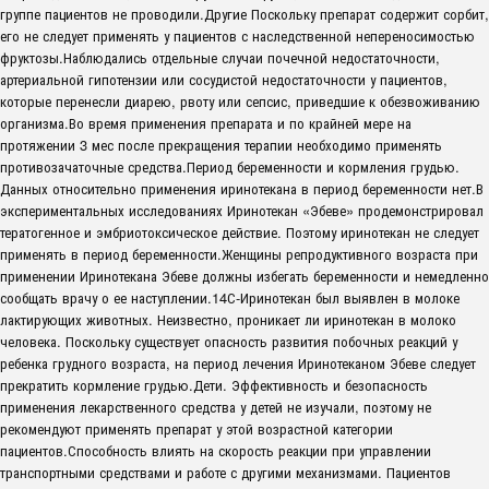
группе пациентов не проводили.Другие Поскольку препарат содержит сорбит,
его не следует применять у пациентов с наследственной непереносимостью
фруктозы.Наблюдались отдельные случаи почечной недостаточности,
артериальной гипотензии или сосудистой недостаточности у пациентов,
которые перенесли диарею, рвоту или сепсис, приведшие к обезвоживанию
организма.Во время применения препарата и по крайней мере на
протяжении 3 мес после прекращения терапии необходимо применять
противозачаточные средства.Период беременности и кормления грудью.
Данных относительно применения иринотекана в период беременности нет.В
экспериментальных исследованиях Иринотекан «Эбеве» продемонстрировал
тератогенное и эмбриотоксическое действие. Поэтому иринотекан не следует
применять в период беременности.Женщины репродуктивного возраста при
применении Иринотекана Эбеве должны избегать беременности и немедленно
сообщать врачу о ее наступлении.14С-Иринотекан был выявлен в молоке
лактирующих животных. Неизвестно, проникает ли иринотекан в молоко
человека. Поскольку существует опасность развития побочных реакций у
ребенка грудного возраста, на период лечения Иринотеканом Эбеве следует
прекратить кормление грудью.Дети. Эффективность и безопасность
применения лекарственного средства у детей не изучали, поэтому не
рекомендуют применять препарат у этой возрастной категории
пациентов.Способность влиять на скорость реакции при управлении
транспортными средствами и работе с другими механизмами. Пациентов