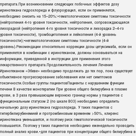
препарата.При возникновении следующих побочных эффектов дозу
иринотекана гидрохлорида и флуороурацил, если он применяется,
необходимо снизить на 15–20%:•гематологические симптомы токсичности
(нейтропения 4-го уровня токсичности, нейтропения, сопровождающаяся
лихорадкой (нейтропения 4-го уровня токсичности и лихорадка 2–4-го
уровня токсичности), тромбоцитопения и лейкопения (4-й уровень
токсичности);•негематологические симптомы токсичности (4-й
уровень).Рекомендации относительно коррекции дозы цетуксимаба, если он
применяется в комбинации с иринотеканом, должны основываться на
информации, приведенной в инструкции для применения этого
лекарственного препарата.Продолжительность лечения Лечение
Иринотеканом «Эбеве» необходимо продолжать до тех пор, пока существует
объективное прогрессирование заболевания или нет симптомов
токсичности.Особые группы пациентовПациенты с нарушением функции
печени В качестве монотерапии При уровне общего билирубина в плазме
крови, в 3 раза превышающем верхнюю границу нормы у пациентов с
функциональным статусом 2 (по шкале ВОЗ) необходимо определить
начальную дозу иринотекана гидрохлорида. У таких пациентов с
гипербилирубинемией и протромбиновым временем >50%, клиренс
иринотекана уменьшается, и поэтому риск гематологической токсичности
повышается. Поэтому у таких пациентов необходимо еженедельно проводить
полный анализ крови.•для пациентов при концентрации общего билирубина в