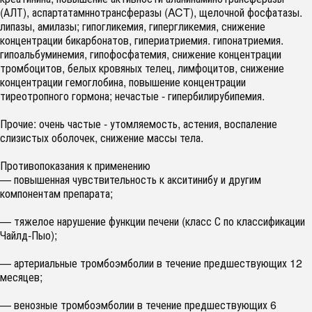
(АЛТ), аспартатамннотрансферазы (ACT), щелочной фосфатазы.
липазы, амилазы; гипогликемия, гипергликемия, снижение
концентрации бикарбонатов, гипериатриемия. гипонатриемия.
гипоальбуминемия, гипофосфатемия, снижение концентрации
тромбоцитов, белых кровяных телец, лимфоцитов, снижение
концентрации гемоглобина, повышение концентрации
тиреотропного гормона; нечастые - гипербилирубипемия.
Прочие: очень частые - утомляемость, астения, воспаление
слизистых оболочек, снижение массы тела.
Противопоказания к применению
— повышенная чувствительность к акситинибу и другим
компонентам препарата;
— тяжелое нарушение функции печени (класс С по классификации
Чайлд-Пыо);
— артериальные тромбоэмболии в течение предшествующих 12
месяцев;
— венозные тромбоэмболии в течение предшествующих 6