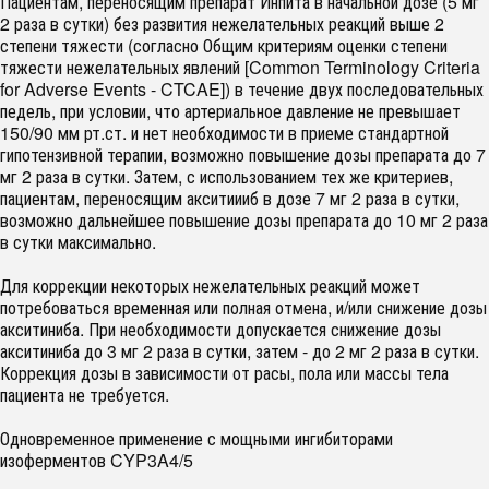
Пациентам, переносящим препарат Инпита в начальной дозе (5 мг
2 раза в сутки) без развития нежелательных реакций выше 2
степени тяжести (согласно Общим критериям оценки степени
тяжести нежелательных явлений [Common Terminology Criteria
for Adverse Events - CTCAE]) в течение двух последовательных
педель, при условии, что артериальное давление не превышает
150/90 мм рт.ст. и нет необходимости в приеме стандартной
гипотензивной терапии, возможно повышение дозы препарата до 7
мг 2 раза в сутки. Затем, с использованием тех же критериев,
пациентам, переносящим акситиииб в дозе 7 мг 2 раза в сутки,
возможно дальнейшее повышение дозы препарата до 10 мг 2 раза
в сутки максимально.
Для коррекции некоторых нежелательных реакций может
потребоваться временная или полная отмена, и/или снижение дозы
акситиниба. При необходимости допускается снижение дозы
акситиниба до 3 мг 2 раза в сутки, затем - до 2 мг 2 раза в сутки.
Коррекция дозы в зависимости от расы, пола или массы тела
пациента не требуется.
Одновременное применение с мощными ингибиторами
изоферментов CYP3A4/5