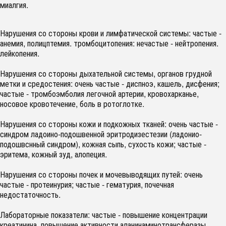
миалгия.
Нарушения со стороны крови и лимфатической системы: частые -
анемия, полицптемия. тромбоцитопения: нечастые - нейтропения.
лейкопения.
Нарушения со стороны дыхательной системы, органов грудной
метки и средостения: очень частые - диспноэ, кашель, дисфения;
частые - тромбоэмболия легочной артерии, кровохарканье,
носовое кровотечение, боль в ротоглотке.
Нарушения со стороны кожи и подкожных тканей: очень частые -
синдром ладоино-подошвенной эритродизестезии (ладонио-
подошвснный синдром), кожная сыпь, сухость кожи; частые -
эритема, кожный зуд, алопеция.
Нарушения со стороны почек и мочевыводящих путей: очень
частые - протеинурия; частые - гематурия, почечная
недостаточность.
Лабораторные показатели: частые - повышение концентрации
креатинина, повышение активности аланинаминотрансферазы