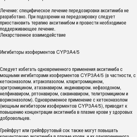
Лечение: специфическое лечение передозировки акситиниба не
разработано. При подозрении на передозировку следует
приостановить терапию акситинибом и провести необходимое
поддерживающее лечение.
Лекарственное взаимодействие
Ингибиторы изоферментов CYP3A4/5
Следует избегать одновременного применения акситиниба с
мощными ингибиторами изоферментов CYP3A4/5 (в частности, с
кетоконазолом. итракопазолом. кларитромицином,
эритромицином, атазанавиром. индинавиром. нефазодоном,
нелфинавиром, рптонавиром, саквинавиром, телитромицииом и
вориконазолом). Одновременное применение с кетоконазолом
(мощным ингибитором изоферментов CYP3A4/5), приводит к
повышению концентрации акситиниба в плазме крови у здоровых
добровольцев.
Грейпфрут или грейпфрутовый сок также могут повышать
концентрацию акситиниба в плазме крови, и их одновременного