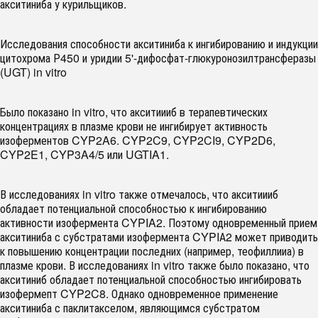
акситиниба у курильщиков.
Исследования способности акситиниба к ингибированию и индукции
цитохрома Р450 и уридии 5'-дифосфат-глюкуронозилтрансферазы
(UGT) in vitro
Было показано in vitro, что акситиииб в терапевтических
концентрациях в плазме крови не ингибирует активность
изоферментов CYP2A6. CYP2C9, CYP2CI9, CYP2D6,
CYP2E1, CYP3A4/5 или UGTIA1.
В исследованиях in vitro также отмечалось, что акситиииб
обладает потенциальной способностью к ингибированию
активности изофермента CYPIA2. Поэтому одновременный прием
акситиниба с субстратами изофермента CYPIА2 может приводить
к повышению концентрации последних (например, теофиллииа) в
плазме крови. В исследованиях in vitro также было показано, что
акситиниб обладает потенциальной способностью ингибировать
изофермепт CYP2C8. Однако одновременное применение
акситиниба с паклитакселом, являющимся субстратом