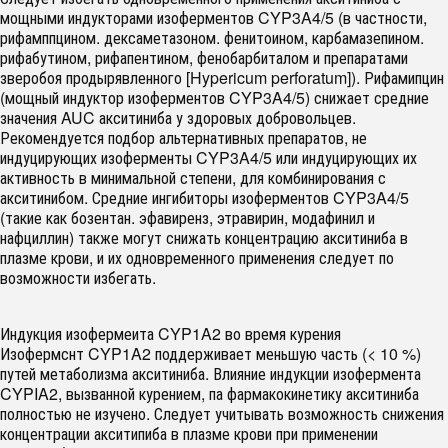
мощными индукторами изоферментов CYP3A4/5 (в частности,
рифамппцином. дексаметазоном. фенитоином, карбамазепином.
рифабутином, рифапентином, фенобарбиталом и препаратами
зверобоя продырявленного [Hypericum perforatum]). Рифамипцин
(мощный индуктор изоферментов CYP3A4/5) снижает средние
значения AUC акситиниба у здоровых добровольцев.
Рекомендуется подбор альтернативных препаратов, не
индуцирующих изоферменты CYP3A4/5 или индуцирующих их
активность в минимальной степени, для комбинирования с
акситинибом. Средние ингибиторы изоферментов CYP3A4/5
(такие как бозентан. эфавиренз, этравирин, модафинил и
нафциллин) также могут снижать концентрацию акситиниба в
плазме крови, и их одновременного применения следует по
возможности избегать.
Индукция изофермеита CYP1A2 во время курения
Изофермснт CYP1A2 поддерживает меньшую часть (< 10 %)
путей метаболизма акситиниба. Влияние индукции изофермента
CYPIA2, вызванной курением, па фармакокинетику акситиниба
полностью не изучено. Следует учитывать возможность снижения
концентрации акситипиба в плазме крови при применении