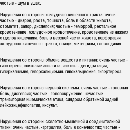
частые - шум в ушах.
Нарушения со стороны желудочно-кишечного тракта: очень
частые - диарея, рвота, тошнота, боль в области живота,
стоматит, запор, диспепсия; частые - геморрой, ректальное
кровотечение, желудочное кровотечение, кровотечение из нижних
отделов кишечника, боль в верхней части живота, перфорация
желудочно-кишечного тракта, свищи, метеоризм, глоссодиния.
Нарушения со стороны обмена веществ и питания: очень частые -
гипотиреоз, снижение аппетита; частые - дегидратация,
гиперкалнемия, гиперкальциемия. гипокальциемия, гипертиреоз.
Нарушения со стороны нервной системы: очень частые - головная
боль, дисгевзия; частые - головокружение; нечастые -
транзигорная ишемическая атака, синдром обратимой задней
лейкоэнцефалопатии, инсульт.
Нарушения со стороны скелетно-мышечной и соединительной
ткани: очень частые. -артралгия, боль в конечностях; частые -