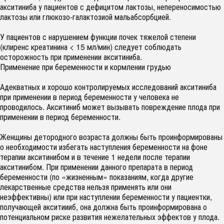
акситиниба у пациентов с дефицитом лактозы, непереносимостью
лактозы или глюкозо-галактозиой мальабсорбцией.
У пациентов с нарушением функции почек тяжелой степени
(клиренс креатинина < 15 мл/мин) следует соблюдать
осторожность при применении акситиниба.
Применение при беременности и кормлении грудью
Адекватных и хорошо контролируемых исследований акситиниба
при применении в период беременности у человека не
проводилось. Акситиниб может вызывать повреждение плода при
применении в период беременности.
Женщины детородного возраста должны быть проинформированы
о необходимости избегать наступления беременности на фоне
терапии акситинибом и в течение 1 недели после терапии
акситинибом. При применении данного препарата в период
беременности (по «жизненным» показаниям, когда другие
лекарственные средства нельзя применять или они
неэффективны) или при наступлении беременности у пациентки,
получающей акситиииб, она должна быть проинформирована о
потенциальном риске развития нежелательных эффектов у плода.