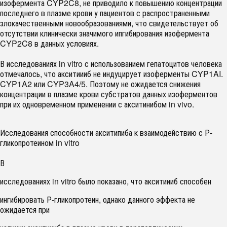
изофермента CYP2C8, не приводило к повышению концентрации
последнего в плазме крови у пациентов с распространенными
злокачественными новообразованиями, что свидетельствует об
отсутствии клинически значимого ипгибирования изофермента
CYP2C8 в данных условиях.
В исследованиях in vitro с использованием гепатоцитов человека
отмечалось, что акситиииб не индуцирует изоферменты CYP1AI.
CYP1A2 или CYP3A4/5. Поэтому не ожидается снижения
концентрации в плазме крови субстратов данных изоферментов
при их одновременном применении с акситинибом in vivo.
Исследования способности акситипиба к взаимодействию с Р-
гликопротеином in vitro
В
исследованиях in vitro было показано, что акситиииб способен
ингибировать Р-гликопротеин, однако данного эффекта не
ожидается при