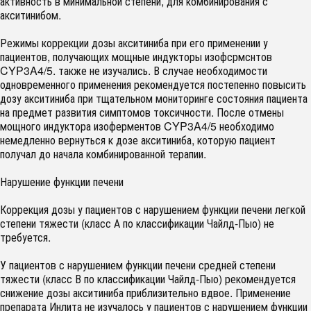
активность в минимальной степени, для комбинирования с
акситинибом.
Режимы коррекции дозы акситиниба при его применении у
пациентов, получающих мощные индукторы изофсрмснтов
CYP3A4/5. также не изучались. В случае необходимости
одновременного применения рекомендуется постепенно повысить
дозу акситиниба при тщательном мониторинге состояния пациента
на предмет развития симптомов токсичности. После отмены
мощного индуктора изоферментов CYP3A4/5 необходимо
немедленно вернуться к дозе акситиниба, которую пациент
получал до начала комбинированной терапии.
Нарушение функции печени
Коррекция дозы у пациентов с нарушением функции печени легкой
степени тяжести (класс А по классификации Чайлд-Пыо) не
требуется.
У пациентов с нарушением функции печени средней степени
тяжести (класс В по классификации Чайлд-Пыо) рекомендуется
снижение дозы акситиниба приблизительно вдвое. Применение
препарата Инлита не изучалось у пациентов с нарушением функции