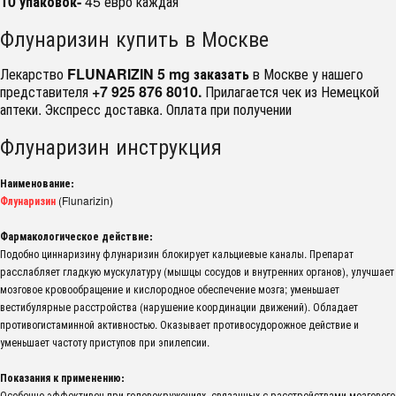
10 упаковок-
45 евро каждая
Флунаризин купить в Москве
Лекарство
FLUNARIZIN 5 mg заказать
в Москве у нашего
представителя
+7 925 876 8010.
Прилагается чек из Немецкой
аптеки. Экспресс доставка. Оплата при получении
Флунаризин инструкция
Наименование:
Флунаризин
(Flunarizin)
Фармакологическое действие:
Подобно циннаризину флунаризин блокирует кальциевые каналы. Препарат
расслабляет гладкую мускулатуру (мышцы сосудов и внутренних органов), улучшает
мозговое кровообращение и кислородное обеспечение мозга; уменьшает
вестибулярные расстройства (нарушение координации движений). Обладает
противогистаминной активностью. Оказывает противосудорожное действие и
уменьшает частоту приступов при эпилепсии.
Показания к применению:
Особенно эффективен при головокружениях, связанных с расстройствами мозгового