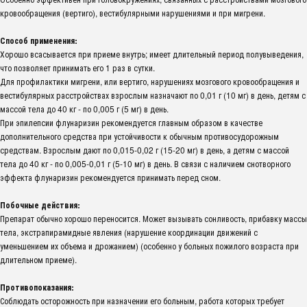
кровообращения (вертиго), вестибулярными нарушениями и при мигрени.
Способ применения:
Хорошо всасывается при приеме внутрь; имеет длительный период полувыведения,
что позволяет принимать его 1 раз в сутки.
Для профилактики мигрени, или вертиго, нарушениях мозгового кровообращения и
вестибулярных расстройствах взрослым назначают по 0,01 г (10 мг) в день, детям с
массой тела до 40 кг - по 0,005 г (5 мг) в день.
При эпилепсии флунаризин рекомендуется главным образом в качестве
дополнительного средства при устойчивости к обычным противосудорожным
средствам. Взрослым дают по 0,015-0,02 г (15-20 мг) в день, а детям с массой
тела до 40 кг - по 0,005-0,01 г (5-10 мг) в день. В связи с наличием снотворного
эффекта флунаризин рекомендуется принимать перед сном.
Побочные действия:
Препарат обычно хорошо переносится. Может вызывать сонливость, прибавку массы
тела, экстрапирамидные явления (нарушение координации движений с
уменьшением их объема и дрожанием) (особенно у больных пожилого возраста при
длительном приеме).
Противопоказания:
Соблюдать осторожность при назначении его больным, работа которых требует