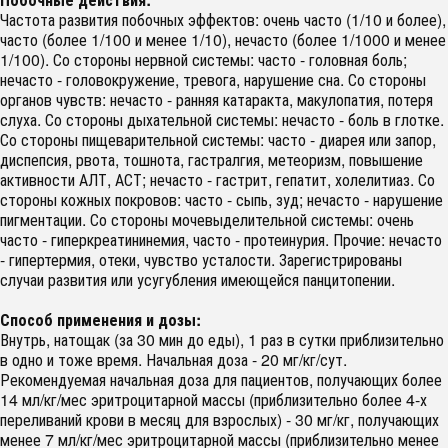
Частота развития побочных эффектов: очень часто (1/10 и более),
часто (более 1/100 и менее 1/10), нечасто (более 1/1000 и менее
1/100). Со стороны нервной системы: часто - головная боль;
нечасто - головокружение, тревога, нарушение сна. Со стороны
органов чувств: нечасто - ранняя катаракта, макулопатия, потеря
слуха. Со стороны дыхательной системы: нечасто - боль в глотке.
Со стороны пищеварительной системы: часто - диарея или запор,
диспепсия, рвота, тошнота, гастралгия, метеоризм, повышение
активности АЛТ, АСТ; нечасто - гастрит, гепатит, холелитиаз. Со
стороны кожных покровов: часто - сыпь, зуд; нечасто - нарушение
пигментации. Со стороны мочевыделительной системы: очень
часто - гиперкреатининемия, часто - протеинурия. Прочие: нечасто
- гипертермия, отеки, чувство усталости. Зарегистрированы
случаи развития или усугубления имеющейся панцитопении.
Способ применения и дозы:
Внутрь, натощак (за 30 мин до еды), 1 раз в сутки приблизительно
в одно и тоже время. Начальная доза - 20 мг/кг/сут.
Рекомендуемая начальная доза для пациентов, получающих более
14 мл/кг/мес эритроцитарной массы (приблизительно более 4-х
переливаний крови в месяц для взрослых) - 30 мг/кг, получающих
менее 7 мл/кг/мес эритроцитарной массы (приблизительно менее