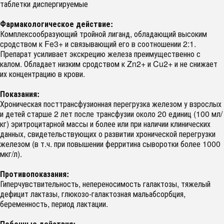
таблетки диспергируемые
Фармакологическое действие:
Комплексообразующий тройной лиганд, обладающий высоким
сродством к Fe3+ и связывающий его в соотношении 2:1.
Препарат усиливает экскрецию железа преимущественно с
калом. Обладает низким сродством к Zn2+ и Cu2+ и не снижает
их концентрацию в крови.
Показания:
Хроническая посттрансфузионная перегрузка железом у взрослых
и детей старше 2 лет после трансфузии около 20 единиц (100 мл/
кг) эритроцитарной массы и более или при наличии клинических
данных, свидетельствующих о развитии хронической перегрузки
железом (в т.ч. при повышении ферритина сыворотки более 1000
мкг/л).
Противопоказания:
Гиперчувствительность, непереносимость галактозы, тяжелый
дефицит лактазы, глюкозо-галактозная мальабсорбция,
беременность, период лактации.
Побочные действия: