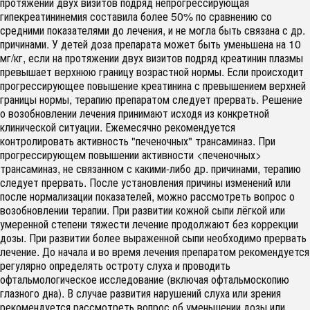
протяжении двух визитов подряд непрогрессирующая
гипекреатининемия составила более 50% по сравнению со
средними показателями до лечения, и не могла быть связана с др.
причинами. У детей доза препарата может быть уменьшена на 10
мг/кг, если на протяжении двух визитов подряд креатинин плазмы
превышает верхнюю границу возрастной нормы. Если происходит
прогрессирующее повышение креатинина с превышением верхней
границы нормы, терапию препаратом следует прервать. Решение
о возобновлении лечения принимают исходя из конкретной
клинической ситуации. Ежемесячно рекомендуется
контролировать активность "печеночных" трансаминаз. При
прогрессирующем повышении активности <печеночных>
трансаминаз, не связанном с какими-либо др. причинами, терапию
следует прервать. После установления причины изменений или
после нормализации показателей, можно рассмотреть вопрос о
возобновлении терапии. При развитии кожной сыпи лёгкой или
умеренной степени тяжести лечение продолжают без коррекции
дозы. При развитии более выраженной сыпи необходимо прервать
лечение. До начала и во время лечения препаратом рекомендуется
регулярно определять остроту слуха и проводить
офтальмологическое исследование (включая офтальмоскопию
глазного дна). В случае развития нарушений слуха или зрения
рекомендуется рассмотреть вопрос об уменьшении дозы или