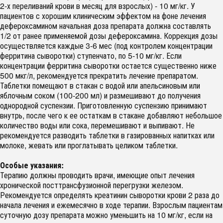
2-х переливаний крови в месяц для взрослых) - 10 мг/кг. У
пациентов с хорошим клиническим эффектом на фоне лечения
дефероксамином начальная доза препарата должна составлять
1/2 от ранее применяемой дозы дефероксамина. Коррекция дозы
осуществляется каждые 3-6 мес (под контролем концентрации
ферритина сыворотки) ступенчато, по 5-10 мг/кг. Если
концентрации ферритина сыворотки остается существенно ниже
500 мкг/л, рекомендуется прекратить лечение препаратом.
Таблетки помещают в стакан с водой или апельсиновым или
яблочным соком (100-200 мл) и размешивают до получения
однородной суспензии. Приготовленную суспензию принимают
внутрь, после чего к ее остаткам в стакане добавляют небольшое
количество воды или сока, перемешивают и выпивают. Не
рекомендуется разводить таблетки в газированных напитках или
молоке, жевать или проглатывать целиком таблетки.
Особые указания:
Терапию должны проводить врачи, имеющие опыт лечения
хронической посттрансфузионной перегрузки железом.
Рекомендуется определять креатинин сыворотки крови 2 раза до
начала лечения и ежемесячно в ходе терапии. Взрослым пациентам
суточную дозу препарата можно уменьшить на 10 мг/кг, если на