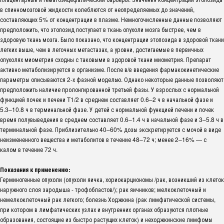
в спинномозговой жидкости колеблются от неопределяемых до значений,
составляющих 5% от концентрации в плазме. Немногочисленные данные позволяют
предположить, что этопозид поступает в ткань опухоли мозга быстрее, чем в
здоровую ткань мозга. Было показано, что концентрации этопозида в здоровой ткани
легких выше, чем в легочных метастазах, а уровни, достигаемые в первичных
опухолях миометрия сходны с таковыми в здоровой ткани миометрия. Препарат
активно метаболизируется в организме. После в/в введения фармакокинетические
параметры описываются 2-х фазной моделью. Однако некоторые данные позволяют
предположить наличие пролонгированной третьей фазы. У взрослых с нормальной
функцией почек и печени T1/2 в среднем составляет 0.6–2 ч в начальной фазе и
5.3–10.8 ч в терминальной фазе. У детей с нормальной функцией печени и почек
время полувыведения в среднем составляет 0.6–1.4 ч в начальной фазе и 3–5.8 ч в
терминальной фазе. Приблизительно 40–60% дозы экскретируется с мочой в виде
неизмененного вещества и метаболитов в течение 48–72 ч; менее 2–16% — с
калом в течение 72 ч.
Показания к применению:
Герминогенные опухоли (опухоли яичка, хориокарциономы /рак, возникший из клеток
наружного слоя зародыша - трофобластов/); рак яичников; мелкоклеточный и
немелкоклеточный рак легкого; болезнь Ходжкина (рак лимфатической системы,
при котором в лимфатических узлах и внутренних органах образуются плотные
образования, состоящие из быстро растущих клеток) и неходжкинские лимфомы