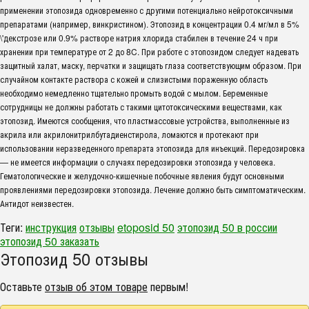
применении этопозида одновременно с другими потенциально нейротоксичными
препаратами (например, винкристином). Этопозид в концентрации 0.4 мг/мл в 5%
\'декстрозе или 0.9% растворе натрия хлорида стабилен в течение 24 ч при
хранении при температуре от 2 до 8C. При работе с этопозидом следует надевать
защитный халат, маску, перчатки и защищать глаза соответствующим образом. При
случайном контакте раствора с кожей и слизистыми пораженную область
необходимо немедленно тщательно промыть водой с мылом. Беременные
сотрудницы не должны работать с такими цитотоксическими веществами, как
этопозид. Имеются сообщения, что пластмассовые устройства, выполненные из
акрила или акрилонитрилбутадиенстирола, ломаются и протекают при
использовании неразведенного препарата этопозида для инъекций. Передозировка
— не имеется информации о случаях передозировки этопозида у человека.
Гематологические и желудочно-кишечные побочные явления будут основными
проявлениями передозировки этопозида. Лечение должно быть симптоматическим.
Антидот неизвестен.
Теги:
инструкция
отзывы
etoposid 50
этопозид 50 в россии
этопозид 50 заказать
Этопозид 50 отзывы
Оставьте
отзыв об этом товаре
первым!