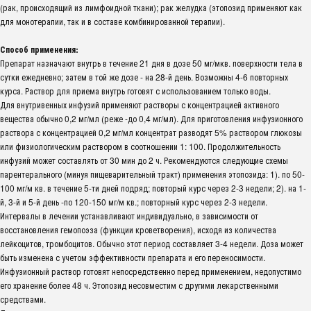
(рак, происходящий из лимфоидной ткани); рак желудка (этопозид применяют как
для монотерапии, так и в составе комбинированной терапии).
Способ применения:
Препарат назначают внутрь в течение 21 дня в дозе 50 мг/мкв. поверхности тела в
сутки ежедневно; затем в той же дозе - на 28-й день. Возможны 4-6 повторных
курса. Раствор для приема внутрь готовят с использованием только воды.
Для внутривенных инфузий применяют растворы с концентрацией активного
вещества обычно 0,2 мг/мл (реже -до 0,4 мг/мл). Для приготовления инфузионного
раствора с концентрацией 0,2 мг/мл концентрат разводят 5% раствором глюкозы
или физиологическим раствором в соотношении 1: 100. Продолжительность
инфузий может составлять от 30 мин до 2 ч. Рекомендуются следующие схемы
парентерального (минуя пищеварительный тракт) применения этопозида: 1). по 50-
100 мг/м кв. в течение 5-ти дней подряд; повторый курс через 2-3 недели; 2). на 1-
й, 3-й и 5-й день -по 120-150 мг/м кв.; повторный курс через 2-3 недели.
Интервалы в лечении устанавливают индивидуально, в зависимости от
восстановления гемопоэза (функции кроветворения), исходя из количества
лейкоцитов, тромбоцитов. Обычно этот период составляет 3-4 недели. Доза может
быть изменена с учетом эффективности препарата и его переносимости.
Инфузионный раствор готовят непосредственно перед применением, недопустимо
его хранение более 48 ч. Этопозид несовместим с другими лекарственными
средствами.