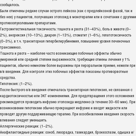
сообщалось.
Были отмечены редкие случаи острого лейкоза (как с предлейкозной фазой, так и
без нее) у пациентов, получавших этопозид в монотерапии или в сочетании с другими
противоопухолевыми препаратами.
Гастроинтестинальная токсичность: тошнота и рвота (31–43%), боль в животе (0–
2%), анорексия (10–13%), диарея (1–13%), стоматит (1–6%), гепатотоксичность
(0–3%), в т.ч. транзиторная гипербилирубинемия, повышение уровня печеночных
трансаминаз.
Тошнота и рвота – наиболее часто возникающие побочные эффекты обычно
умеренной или средней степени выраженности, требующие отмены лечения у 1%
пациентов, обычно немногим более выражены при пероральном приеме, нежели при
в/в введении. Для контроля этих побочных эффектов показаны противорвотные
средства.
Гипотензия: (1–2%).
После быстрого в/в введения отмечалась транзиторная гипотензия, не связанная с
кардиотоксичностью или ЭКГ-изменениями. Для предотвращения этого осложнения
рекомендуется проводить инфузию этопозида медленно (в течение 30–60 мин). При
возникновении гипотензии обычно прекращают инфузию и вводят жидкости или
проводят другую поддерживающую терапию. При возобновлении введения скорость
вливания следует уменьшить.
Аллергические реакции: (1–2%).
Анафилактоидные реакции: озноб, лихорадка, тахикардия, бронхоспазм, одышка и/