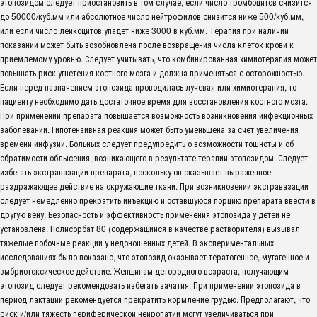
этопозидом следует приостановить в том случае, если число тромбоцитов снизится
до 50000/куб.мм или абсолютное число нейтрофилов снизится ниже 500/куб.мм,
или если число лейкоцитов упадет ниже 3000 в куб.мм. Терапия при наличии
показаний может быть возобновлена после возвращения числа клеток крови к
приемлемому уровню. Следует учитывать, что комбинированная химиотерапия может
повышать риск угнетения костного мозга и должна применяться с осторожностью.
Если перед назначением этопозида проводилась лучевая или химиотерапия, то
пациенту необходимо дать достаточное время для восстановления костного мозга.
При применении препарата повышается возможность возникновения инфекционных
заболеваний. Гипотензивная реакция может быть уменьшена за счет увеличения
времени инфузии. Больных следует предупредить о возможности тошноты и об
обратимости облысения, возникающего в результате терапии этопозидом. Следует
избегать экстравазации препарата, поскольку он оказывает выраженное
раздражающее действие на окружающие ткани. При возникновении экстравазации
следует немедленно прекратить инъекцию и оставшуюся порцию препарата ввести в
другую вену. Безопасность и эффективность применения этопозида у детей не
установлена. Полисорбат 80 (содержащийся в качестве растворителя) вызывал
тяжелые побочные реакции у недоношенных детей. В экспериментальных
исследованиях было показано, что этопозид оказывает тератогенное, мутагенное и
эмбриотоксическое действие. Женщинам детородного возраста, получающим
этопозид следует рекомендовать избегать зачатия. При применении этопозида в
период лактации рекомендуется прекратить кормление грудью. Предполагают, что
риск и/или тяжесть периферической нейропатии могут увеличиваться при