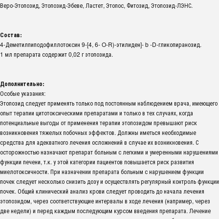
Веро-Этопозид, Этопозид-Эбеве, Ластет, Этопос, Фитозид, Этопозид-ЛЭНС.
Состав:
4-Деметилпиподофиллотоксин 9-[4, 6- O-R)-этилиден]- b -D-гликопиранозид.
1 мл препарата содержит 0,02 г этопозида.
Дополнительно:
Особые указания:
Этопозид следует применять только под постоянным наблюдением врача, имеющего
опыт терапии цитотоксическими препаратами и только в тех случаях, когда
потенциальные выгоды от применения терапии этопозидом превышают риск
возникновения тяжелых побочных эффектов. Должны иметься необходимые
средства для адекватного лечения осложнений в случае их возникновения. С
осторожностью назначают препарат больным с легкими и умеренными нарушениями
функции печени, т.к. у этой категории пациентов повышается риск развития
миелотоксичности. При назначении препарата больным с нарушением функции
почек следует несколько снизить дозу и осуществлять регулярный контроль функции
почек. Общий клинический анализ крови следует проводить до начала лечения
этопозидом, через соответствующие интервалы в ходе лечения (например, через
две недели) и перед каждым последующим курсом введения препарата. Лечение