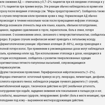
или снижение АД — отмечались у 0,7–2% пациентов при в/в введении этопозида и у
≤1% пациентов при приеме внутрь. Эти реакции обычно наблюдались во время или
сразу после введения этопозида (см. "Меры предосторожности"). Сообщалось также
о случаях гипертензии и/или приливов крови к лицу. Нормализация АД обычно
происходит в течение нескольких часов после прекращения инфузии этопозида.
Иногда возникали отечность лица или языка, кашель, обильное потоотделение,
цианоз, ощущение сдавливания в горле, ларингоспазм, боль в спине, потеря
сознания. О возникновении апноэ, связанного с гиперчувствительностью, сообщалось
редко. В редких случаях анафилаксия может приводить к летальному исходу.
Дерматологические реакции: обратимая алопеция (8–66%), иногда приводящая к
полной потере волос. При применении в рекомендованных дозах могут наблюдаться
сыпь, крапивница и/или зуд. При использовании этопозида в дозах, находящихся в
стадии исследования, сообщалось о развитии генерализованных зудящих
эритематозных пятнисто-папулезных высыпаний, сопровождающихся
периваскулитом.
Другие токсические проявления. Периферическая нейротоксичность (1–2%).
Изредка отмечаются: остаточный привкус во рту, лихорадка, пигментация, дисфагия,
слепота коркового генеза; наблюдался рецидив лучевого дерматита (1 случай),
метаболический ацидоз, токсическое действие на ЦНС (необычная усталость,
затруднение при ходьбе, ощущение онемения или покалывания в пальцах рук и ног,
слабость), мышечные судороги, гиперурикемия; флебит (боль в месте инъекции), при
попадании под кожу – выраженное местнораздражающее действие.