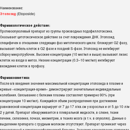
Наименование:
Этопозид
(Etoposide)
Фармакологическое действие:
Противоопухолевый препарат из группы производных подофиллотоксина.
Оказывает цитотоксическое действие за счет повреждения ДНК. Этопозид
специфичен в отношении следующих фаз митотического цикла: блокирует G2 фазу,
вызывает гибель клеток в G2 фазе и поздней S-фазе. Этопозид не ингибирует
сборку микротрубочек. Высокие концентрации (10 мкг/мл и выше) вызывают лизис
клеток на входе в митоз. Низкие концентрации (0.3–10 мкг/мл) ингибируют
вхождение клеток в профазу.
Фармакокинетика:
После в/в введения значения максимальной концентрации этопозида в плазме и
кривые «концентрация-время» демонстрируют значительные индивидуальные
колебания. Связывание с белками плазмы составляет примерно 90% (при
концентрации 10 мкг/мл). Кажущийся объем распределения при достижении
равновесной концентрации варьирует от 7 до 17 л/кв.см у взрослых и от 5 до 10 л/м
2 у детей. Препарат обнаруживается в плевральной жидкости, в слюне, ткани
печени, селезенке, почках, миометрии, в тканях мозга (в т.ч. в опухолях). Данные о
выделении препарата с грудным молоком отсутствуют. Препарат проникает через
плацентарный и гематоэнцефалический барьеры. Значения концентрации этопозида