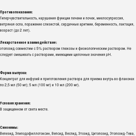
Противопоказания:
Гиперчувствительность, нарушения функции печени и почек, миелосупрессия,
ветряная оспа, поражение слизистой, сердечные аритмии, беременность, лактация,
возраст (до 2 лет).
Лекарственное взаимодействие:
этопозид совместим с 5% раствором глюкозы и физиологическим раствором. Не
следует смешивать с растворами, имеющими щелочные значения pH.
Форма выпуска:
Концентрат для инфузий и приготовления раствора для приема внутрь во флаконах
по 2,5 мл (50 мг); 5 мл (100 мг) и 10 мл (200 мг).
Условия хранения:
В защищенном от света месте.
Синонимы:
Вепезид, Эпиподофиллотоксин, Вепсид, Веспид, Этозид, Цитопозид, Этопозид-Тева,