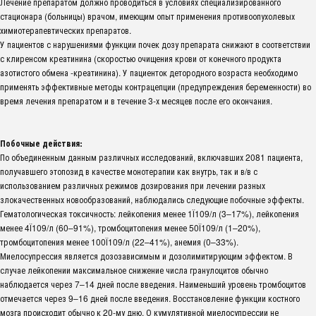
Лечение препаратом должно проводиться в условиях специализированного
стационара (больницы) врачом, имеющим опыт применения противоопухолевых
химиотерапевтических препаратов.
У пациентов с нарушениями функции почек дозу препарата снижают в соответствии
с клиренсом креатинина (скоростью очищения крови от конечного продукта
азотистого обмена -креатинина). У пациенток детородного возраста необходимо
применять эффективные методы контрацепции (предупреждения беременности) во
время лечения препаратом и в течение 3-х месяцев после его окончания.
Побочные действия:
По объединенным данным различных исследований, включавших 2081 пациента,
получавшего этопозид в качестве монотерапии как внутрь, так и в/в с
использованием различных режимов дозирования при лечении разных
злокачественных новообразований, наблюдались следующие побочные эффекты.
Гематологическая токсичность: лейкопения менее 1Ї109/л (3–17%), лейкопения
менее 4Ї109/л (60–91%), тромбоцитопения менее 50Ї109/л (1–20%),
тромбоцитопения менее 100Ї109/л (22–41%), анемия (0–33%).
Миелосупрессия является дозозависимым и дозолимитирующим эффектом. В
случае лейкопении максимальное снижение числа гранулоцитов обычно
наблюдается через 7–14 дней после введения. Наименьший уровень тромбоцитов
отмечается через 9–16 дней после введения. Восстановление функции костного
мозга происходит обычно к 20-му дню. О кумулятивной миелосупрессии не