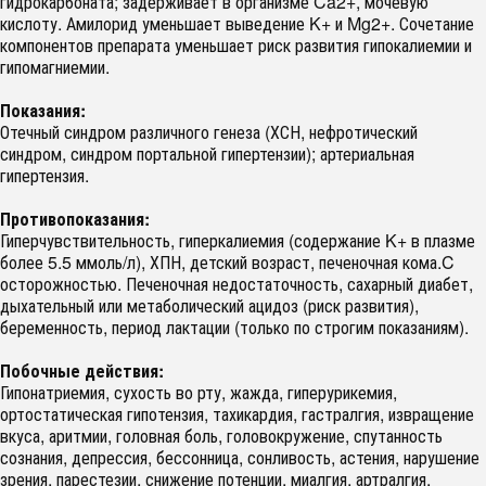
гидрокарбоната; задерживает в организме Ca2+, мочевую
кислоту. Амилорид уменьшает выведение K+ и Mg2+. Сочетание
компонентов препарата уменьшает риск развития гипокалиемии и
гипомагниемии.
Показания:
Отечный синдром различного генеза (ХСН, нефротический
синдром, синдром портальной гипертензии); артериальная
гипертензия.
Противопоказания:
Гиперчувствительность, гиперкалиемия (содержание K+ в плазме
более 5.5 ммоль/л), ХПН, детский возраст, печеночная кома.C
осторожностью. Печеночная недостаточность, сахарный диабет,
дыхательный или метаболический ацидоз (риск развития),
беременность, период лактации (только по строгим показаниям).
Побочные действия:
Гипонатриемия, сухость во рту, жажда, гиперурикемия,
ортостатическая гипотензия, тахикардия, гастралгия, извращение
вкуса, аритмии, головная боль, головокружение, спутанность
сознания, депрессия, бессонница, сонливость, астения, нарушение
зрения, парестезии, снижение потенции, миалгия, артралгия,