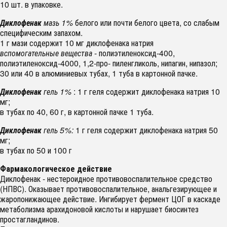
10 шт. в упаковке.
Диклофенак
мазь 1%
белого или почти белого цвета, со слабым
специфическим запахом.
1 г мази содержит 10 мг диклофенака натрия
вспомогательные вещества
- полиэтиленоксид-400,
полиэтиленоксид-4000, 1,2-про- пиленгликоль, нипагин, нипазол;
30 или 40 в алюминиевых тубах, 1 туба в картонной пачке.
Диклофенак
гель 1%
: 1 г геля содержит диклофенака натрия 10
мг;
в тубах по 40, 60 г, в картонной пачке 1 туба.
Диклофенак
гель 5%:
1 г геля содержит диклофенака натрия 50
мг;
в тубах по 50 и 100 г
Фармакологическое действие
Диклофенак - нестероидное противовоспалительное средство
(НПВС). Оказывает противовоспалительное, анальгезирующее и
жаропонижающее действие. Ингибирует фермент ЦОГ в каскаде
метаболизма арахидоновой кислоты и нарушает биосинтез
простагландинов.