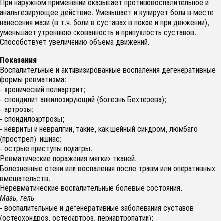
При наружном применении оказывает противовоспалительное и
анальгезирующее действие. Уменьшает и купирует боли в месте
нанесения мази (в т.ч. боли в суставах в покое и при движении),
уменьшает утреннюю скованность и припухлость суставов.
Способствует увеличению объема движений.
Показания
Воспалительные и активизированные воспаления дегенеративные
формы ревматизма:
- хронический полиартрит;
- спондилит анкилозирующий (болезнь Бехтерева);
- артрозы;
- спондилоартрозы;
- невриты и невралгии, такие, как шейный синдром, люмбаго
(прострел), ишиас;
- острые приступы подагры.
Ревматические поражения мягких тканей.
Болезненные отеки или воспаления после травм или оперативных
вмешательств.
Неревматические воспалительные болевые состояния.
Мазь, гель
- воспалительные и дегенеративные заболевания суставов
(остеохондроз, остеоартроз, периартропатии);