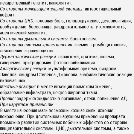
лекарственный гепатит, панкреатит.
Со стороны мочевыделительной системы:
интерстициальный
нефрит.
Со стороны ЦНС:
головная боль, головокружение, дезориентация,
возбуждение, бессонница, раздражительность, утомляемость,
асептический менингит.
Со стороны дыхательной системы:
бронхоспазм.
Со стороны системы кроветворения:
анемия, тромбоцитопения,
лейкопения, агранулоцитоз.
Дерматологические реакции:
экзантема, эритема, экзема,
гиперемия, эритродермия, фотосенсибилизация.
Аллергические реакции:
мультиформная эритема, синдром
Лайелла, синдром Стивенса-Джонсона, анафилактические реакции,
включая шок.
Местные реакции:
в месте инъекции возможны жжение,
образование инфильтрата, некроз жировой ткани.
Прочие:
задержка жидкости в организме, отеки, повышение АД.
При наружном применении
В месте нанесения мази возможны кожная сыпь, жжение,
покраснение. При длительном наружном применении препарата
возможно развитие системных побочных эффектов со стороны
пищеварительной системы, ЦНС, дыхательной системы, а также