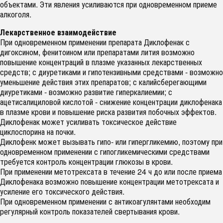
объектами. Эти явления усиливаются при одновременном приеме
алкоголя.
Лекарственное взаимодействие
При одновременном применении препарата Диклофенак с
дигоксином, фенитоином или препаратами лития возможно
повышение концентраций в плазме указанных лекарственных
средств; с диуретиками и гипотензивными средствами - возможно
уменьшение действия этих препаратов; с калийсберегающими
диуретиками - возможно развитие гиперкалиемии; с
ацетисалициловой кислотой - снижение концентрации диклофенака
в плазме крови и повышение риска развития побочных эффектов.
Диклофенак может усиливать токсическое действие
циклоспорина на почки.
Диклофенк может вызывать гипо- или гипергликемию, поэтому при
одновременном применении с гипогликемическими средствами
требуется контроль концентрации глюкозы в крови.
При применении метотрексата в течение 24 ч до или после приема
Диклофенака возможно повышение концентрации метотрексата и
усиление его токсического действия.
При одновременном применении с антикоагулянтами необходим
регулярный контроль показателей свертывания крови.