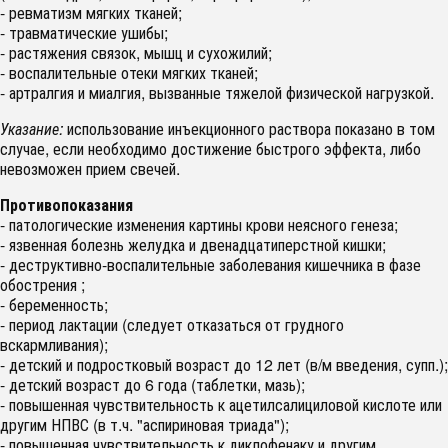
- ревматизм мягких тканей;
- травматические ушибы;
- растяжения связок, мышц и сухожилий;
- воспалительные отеки мягких тканей;
- артралгия и миалгия, вызванные тяжелой физической нагрузкой.
Указание:
использование инъекционного раствора показано в том
случае, если необходимо достижение быстрого эффекта, либо
невозможен прием свечей.
Противопоказания
- патологические изменения картины крови неясного генеза;
- язвенная болезнь желудка и двенадцатиперстной кишки;
- деструктивно-воспалительные заболевания кишечника в фазе
обострения ;
- беременность;
- период лактации (следует отказаться от грудного
вскармливания);
- детский и подростковый возраст до 12 лет (в/м введения, супп.);
- детский возраст до 6 года (таблетки, мазь);
- повышенная чувствительность к ацетилсалициловой кислоте или
другим НПВС (в т.ч. "аспириновая триада");
- повышенная чувствительность к диклофенаку и другим