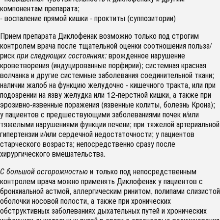
компонентам препарата;
- воспаление прямой кишки - проктиты (суппозитории)
Прием препарата Диклофенак возможно только под строгим
контролем врача после тщательной оценки соотношения польза/
риск
при следующих состояниях:
врожденное нарушение
кроветворения (индуцированные порфирии); системная красная
волчанка и другие системные заболевания соединительной ткани;
наличии жалоб на функцию желудочно - кишечного тракта, или при
подозрении на язву желудка или 12-перстной кишки, а также при
эрозивно-язвенные поражения (язвенные колиты, болезнь Крона);
у пациентов с предшествующими заболеваниями почек и/или
тяжелыми нарушениями функции печени; при тяжелой артериальной
гипертензии и/или сердечной недостаточности; у пациентов
старческого возраста; непосредственно сразу после
хирургического вмешательства.
С большой осторожностью
и только под непосредственным
контролем врача можно применять Диклофенак у пациентов с
бронхиальной астмой, аллергическим ринитом, полипами слизистой
оболочки носовой полости, а также при хронических
обструктивных заболеваниях дыхательных путей и хронических