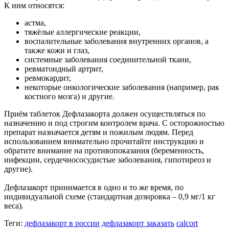
К ним относятся:
астма,
тяжёлые аллергические реакции,
воспалительные заболевания внутренних органов, а
также кожи и глаз,
системные заболевания соединительной ткани,
ревматоидный артрит,
ревмокардит,
некоторые онкологические заболевания (например, рак
костного мозга) и другие.
Приём таблеток Дефлазакорта должен осуществляться по
назначению и под строгим контролем врача. С осторожностью
препарат назначается детям и пожилым людям. Перед
использованием внимательно прочитайте инструкцию и
обратите внимание на противопоказания (беременность,
инфекции, сердечнососудистые заболевания, гипотиреоз и
другие).
Дефлазакорт принимается в одно и то же время, по
индивидуальной схеме (стандартная дозировка – 0,9 мг/1 кг
веса).
Теги:
дефлазакорт в россии
дефлазакорт заказать
calcort