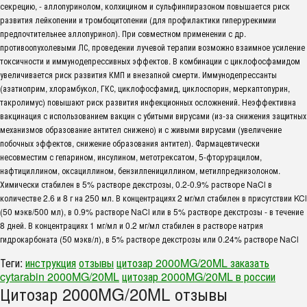
секрецию, - аллопуринолом, колхицином и сульфинпиразоном повышается риск
развития лейкопении и тромбоцитопении (для профилактики гиперурекимии
предпочтительнее аллопуринол). При совместном применении с др.
противоопухолевыми ЛС, проведении лучевой терапии возможно взаимное усиление
токсичности и иммунодепрессивных эффектов. В комбинации с циклофосфамидом
увеличивается риск развития КМП и внезапной смерти. Иммунодепрессанты
(азатиоприм, хлорамбукол, ГКС, циклофосфамид, циклоспорин, меркаптопурин,
такролимус) повышают риск развития инфекционных осложнений. Неэффективна
вакцинация с использованием вакцин с убитыми вирусами (из-за снижения защитных
механизмов образование антител снижено) и с живыми вирусами (увеличение
побочных эффектов, снижение образования антител). Фармацевтически
несовместим с гепарином, инсулином, метотрексатом, 5-фторурацилом,
нафтициллином, оксациллином, бензилпенициллином, метилпреднизолоном.
Химически стабилен в 5% растворе декстрозы, 0.2-0.9% растворе NaCl в
количестве 2.6 и 8 г на 250 мл. В концентрациях 2 мг/мл стабилен в присутствии KCl
(50 мэкв/500 мл), в 0.9% растворе NaCl или в 5% растворе декстрозы - в течение
8 дней. В концентрациях 1 мг/мл и 0.2 мг/мл стабилен в растворе натрия
гидрокарбоната (50 мэкв/л), в 5% растворе декстрозы или 0.24% растворе NaCl
Теги:
инструкция
отзывы
цитозар 2000MG/20ML заказать
cytarabin 2000MG/20ML
цитозар 2000MG/20ML в россии
Цитозар 2000MG/20ML отзывы