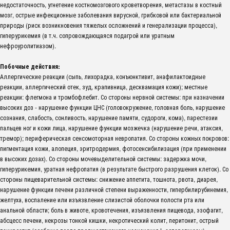
недостаточность, угнетение костномозгового кроветворения, метастазы в костный
мозг, острые инфекционные заболевания вирусной, грибковой или бактериальной
природы (риск возникновения тяжелых осложнений и генерализации процесса),
гиперурикемия (в т.ч. сопровождающаяся подагрой или уратным
нефроуролитиазом).
Побочные действия:
Аллергические реакции (сыпь, лихорадка, конъюнктивит, анафилактоидные
реакции, аллергический отек, зуд, крапивница, десквамация кожи); местные
реакции: флегмона и тромбофлебит. Со стороны нервной системы: при назначении
высоких доз - нарушение функции ЦНС (головокружение, головная боль, нарушение
сознания, слабость, сонливость, нарушение памяти, судороги, кома), парестезии
пальцев ног и кожи лица, нарушение функции мозжечка (нарушение речи, атаксия,
тремор); периферическая сенсомоторная невропатия. Со стороны кожных покровов:
пигментация кожи, алопеция, эритродермия, фотосенсибилизация (при применении
в высоких дозах). Со стороны мочевыделительной системы: задержка мочи,
гиперурикемия, уратная нефропатия (в результате быстрого разрушения клеток). Со
стороны пищеварительной системы: снижение аппетита, тошнота, рвота, диарея,
нарушение функции печени различной степени выраженности, гипербилирубинемия,
желтуха, воспаление или изъязвление слизистой оболочки полости рта или
анальной области; боль в животе, кровотечения, изъязвления пищевода, эзофагит,
абсцесс печени, некрозы тонкой кишки, некротический колит, перитонит, острый