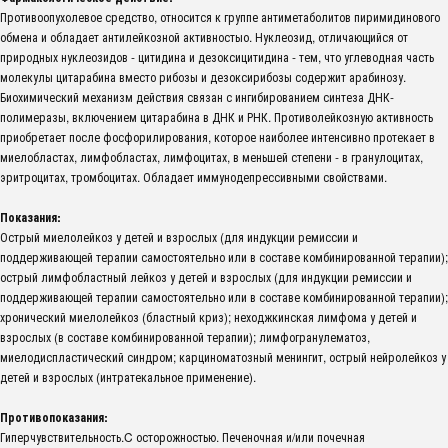
Противоопухолевое средство, относится к группе антиметаболитов пиримидинового
обмена и обладает антилейкозной активностыо. Нуклеозид, отличающийся от
природных нуклеозидов - цитидина и дезоксицитидина - тем, что углеводная часть
молекулы цитарабина вместо рибозы и дезоксирибозы содержит арабинозу.
Биохимический механизм действия связан с ингибированием синтеза ДНК-
полимеразы, включением цитарабина в ДНК и РНК. Противолейкозную активность
приобретает после фосфорилирования, которое наиболее интенсивно протекает в
миелобластах, лимфобластах, лимфоцитах, в меньшей степени - в гранулоцитах,
эритроцитах, тромбоцитах. Обладает иммунодепрессивными свойствами.
Показания:
Острый миелолейкоз у детей и взрослых (для индукции ремиссии и
поддерживающей терапии самостоятельно или в составе комбинированной терапии);
острый лимфобластный лейкоз у детей и взрослых (для индукции ремиссии и
поддерживающей терапии самостоятельно или в составе комбинированной терапии);
хронический миелолейкоз (бластный криз); неходжкинская лимфома у детей и
взрослых (в составе комбинированной терапии); лимфогранулематоз,
миелодиспластический синдром; карциноматозный менингит, острый нейролейкоз у
детей и взрослых (интратекальное применение).
Противопоказания:
Гиперчувствительность.C осторожностью. Печеночная и/или почечная