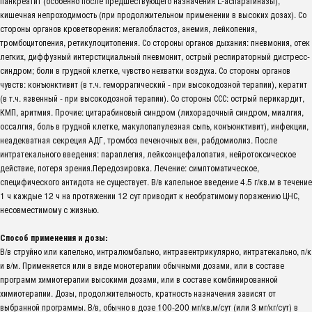
панкреатит (особенно после предшествующего назначения L-аспарагиназы),
кишечная непроходимость (при продолжительном применении в высоких дозах). Со
стороны органов кроветворения: мегалобластоз, анемия, лейкопения,
тромбоцитопения, ретикулоцитопения. Со стороны органов дыхания: пневмония, отек
легких, диффузный интерстициальный пневмонит, острый респираторный дистресс-
синдром; боли в грудной клетке, чувство нехватки воздуха. Со стороны органов
чувств: конъюнктивит (в т.ч. геморрагический - при высокодозной терапии), кератит
(в т.ч. язвенный - при высокодозной терапии). Со стороны ССС: острый перикардит,
КМП, аритмия. Прочие: цитарабиновый синдром (лихорадочный синдром, миалгия,
оссалгия, боль в грудной клетке, макулопапулезная сыпь, конъюнктивит), инфекции,
неадекватная секреция АДГ, тромбоз печеночных вен, рабдомиолиз. После
интратекального введения: параплегия, лейкоэнцефалопатия, нейротоксическое
действие, потеря зрения.Передозировка. Лечение: симптоматическое,
специфического антидота не существует. В/в капельное введение 4.5 г/кв.м в течение
1 ч каждые 12 ч на протяжении 12 сут приводит к необратимому поражению ЦНС,
несовместимому с жизнью.
Способ применения и дозы:
В/в струйно или капельно, интралюмбально, интравентрикулярно, интратекально, п/к
и в/м. Применяется или в виде монотерапии обычными дозами, или в составе
программ химиотерапии высокими дозами, или в составе комбинированной
химиотерапии. Дозы, продолжительность, кратность назначения зависят от
выбранной программы. В/в, обычно в дозе 100-200 мг/кв.м/сут (или 3 мг/кг/сут) в