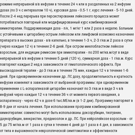
режиме непрерывной в/в инфузии в течение 24 ч или в разделенных на 2 инфузии
дозах (по 3 ч с интервалом 10 ч), курсовая доза - 0.5-1 г, курс лечения - 5-10 дней.
После 2-4 нед перерыва при персистировании лейкозного процесса может
потребоваться повторный или модифицированный курс комбинированной
химиотерапии. Поддерживающая доза - п/к, 1 мг/кг 1 или 2 раза в неделю. Больным
с устойчивыми к цитарабину острым лейкозом или лимфомой возможно назначение
препарата в высоких дозах - в/в капельно, в течение 1-3 ч, 2-3 г/кв.м 2 раза в сутки
(через каждые 12 ч) в течение 2-6 дней. При остром миелобластном лейкозе
взрослым, для индукции ремиссии при химиотерапии - по 200 мг/кв.м/сут в виде
непрерывной в/в инфузии в течение 5 дней (120 ч), суммарная доза - 1 г/кв.м. Курс
повторяют каждые 2 нед в зависимости от гематологического эффекта. При
высокодозной терапии - до 3 г/кв.м в течение 75 мин, каждые 12 ч в течение 1-6
дней. При одновременном назначении др. ЛС дозу, продолжительность и кратность
инфузии изменяют в зависимости от выбранной программы: при одновременном
применении с L-аспарагиназой цитарабин назначают по 3 г/кв.м в виде 3 ч в/в
инфузий через каждые 12 ч в течение 36 ч от момента первого введения, а
аспарагиназу - через 42 ч в дозе 6 тыс.МЕ/кв.м (в 1-2 дни). Программу повторяют в
8-9 дни от начала лечения. При использовании программ комбинированной
химиотерапии: совместно могут быть использованы доксорубицин, тиогуанин,
даунорубицин, винкристин, преднизолон и др. ЛС. При нейролейкозе взрослым - от
5 до 75 мг/кв.м от 1 раза в сутки в течение 4 дней до 1 раза в 4 дня, в зависимости
от типа и выраженности неврологической симптоматики и эффективности