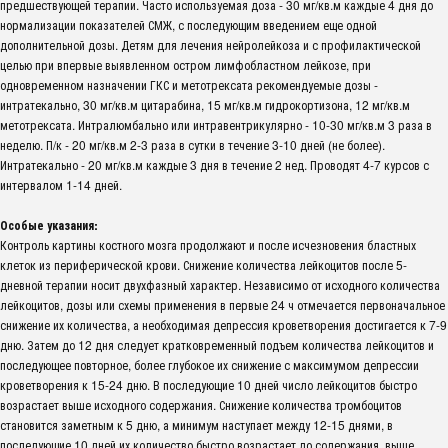
предшествующей терапии. Часто используемая доза - 30 мг/кв.м каждые 4 дня до
нормализации показателей СМЖ, с последующим введением еще одной
дополнительной дозы. Детям для лечения нейролейкоза и с профилактической
целью при впервые выявленном остром лимфобластном лейкозе, при
одновременном назначении ГКС и метотрексата рекомендуемые дозы -
интратекально, 30 мг/кв.м цитарабина, 15 мг/кв.м гидрокортизона, 12 мг/кв.м
метотрексата. Интралюмбально или интравентрикулярно - 10-30 мг/кв.м 3 раза в
неделю. П/к - 20 мг/кв.м 2-3 раза в сутки в течение 3-10 дней (не более).
Интратекально - 20 мг/кв.м каждые 3 дня в течение 2 нед. Проводят 4-7 курсов с
интервалом 1-14 дней.
Особые указания:
Контроль картины костного мозга продолжают и после исчезновения бластных
клеток из периферической крови. Снижение количества лейкоцитов после 5-
дневной терапии носит двухфазный характер. Независимо от исходного количества
лейкоцитов, дозы или схемы применения в первые 24 ч отмечается первоначальное
снижение их количества, а необходимая депрессия кроветворения достигается к 7-9
дню. Затем до 12 дня следует кратковременный подъем количества лейкоцитов и
последующее повторное, более глубокое их снижение с максимумом депрессии
кроветворения к 15-24 дню. В последующие 10 дней число лейкоцитов быстро
возрастает выше исходного содержания. Снижение количества тромбоцитов
становится заметным к 5 дню, а минимум наступает между 12-15 днями, в
последующие 10 дней их количество быстро возрастает до содержания, выше