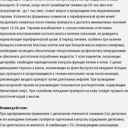
исходного. В случае, когда число тромбоцитов снижено до 50 тыс./мкл или
гранулоцитов - до 1 тыс./мкл, ставят вопрос о прекращении или видоизменении
терапии. Количество форменных элементов в периферической крови может
продолжать снижаться после отмены препарата и достигать минимальных значений
через 12-24 дня. Терапию возобновляют в случаях появления отчетливых
признаков восстановления костного мозга и наличия показаний, не дожидаясь
нормализации периферической крови. В период лечения, особенно при наличии
большого количества бластных клеток или при большой массе опухоли (лимфома),
необходимо проводить обязательную лекарственныю профилактику гиперурикемии
и обеспечить достаточное потребление жидкости. У всех пациентов, получающих
цитарабин, необходим периодический контроль функции печени и почек. С целью
уменьшения тошноты и рвоты, возникающих на фоне быстрого в/в введения больших
доз препарата и продолжающихся в течение нескольких часов после инъекции,
рекомендуют вводить препарат путем длительных инфузий. При проведении
высокодозной терапии не рекомендуют пользоваться растворителем, содержащим
бензиловый спирт. При случайном попадании препарата на кожу следует промыть ее
проточной водой с мылом.
Взаимодействие:
При одновременном применении с дигоксином отмечается снижение Css дигоксина
и его выведение почками (требуется тщательный контроль содержания дигоксина).
Css дигитоксина не меняется. В комбинации с ЛС, блокирующими канальцевую