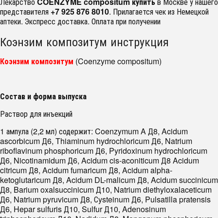
Лекарство
COENZYME compositum купить
в Москве у нашего
представителя
+7 925 876 8010
. Прилагается чек из Немецкой
аптеки. Экспресс доставка. Оплата при получении
Коэнзим композитум инструкция
Коэнзим композитум
(Coenzyme compositum)
Состав и форма выпуска
Раствор для инъекций
1 ампула (2,2 мл) содержит: Coenzymum A Д8, Acidum
ascorbicum Д6, Thiaminum hydrochloricum Д6, Natrium
riboflavinum phosphoricum Д6, Pyridoxinum hydrochloricum
Д6, Nicotinamidum Д6, Acidum cis-aconiticum Д8 Acidum
citricum Д8, Acidum fumaricum Д8, Acidum alpha-
ketoglutaricum Д8, Acidum DL-malicum Д8, Acidum succinicum
Д8, Barium oxalsuccinicum Д10, Natrium diethyloxalaceticum
Д6, Natrium pyruvicum Д8, Сysteinum Д6, Pulsatilla pratensis
Д6, Hepar sulfuris Д10, Sulfur Д10, Adenosinum