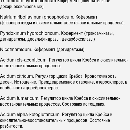
Thiaminum hydrochloricum Кофермент (окислительное
декарбоксилирование).
Natrium riboflavinum phosphoricum. Кофермент
(флавопротеиды и окислительно-восстановительные процессы).
Pyridoxinum hydrochloricum. Кофермент (трансаминазы,
дегидратазы, десульфгидразы, декарбоксилазы)
Nicotinamidum. Кофермент (дегидратазы).
Acidum cis-aconiticum. Регулятор цикла Кребса и окислительно-
восстановительных процессов.
Acidum citricum. Регулятор цикла Кребса. Кровоточивость
десен. Истощение. Преждевременное старение, атеросклероз, в
особенности церебросклероз.
Acidum fumaricum. Регулятор цикла Кребса и окислительно-
восстановительных процессов. Состояния истощения.
Acidum аlpha-ketoglutaricum. Регулятор цикла Кребса и
окислительно-восстановительных процессов. Состояние
разбитости.