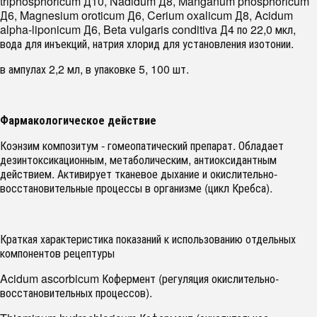
triphosphoricum Д10, Nadidum Д8, Manganum phosphoricum
Д6, Magnesium oroticum Д6, Cerium oxalicum Д8, Acidum
alpha-liponicum Д6, Beta vulgaris conditiva Д4 по 22,0 мкл,
вода для инъекций, натрия хлорид для установления изотонии.
в ампулах 2,2 мл, в упаковке 5, 100 шт.
Фармакологическое действие
Коэнзим композитум - гомеопатический препарат. Обладает
дезинтоксикационным, метаболическим, антиоксидантным
действием. Активирует тканевое дыхание и окислительно-
восстановительные процессы в организме (цикл Кребса).
Краткая характеристика показаний к использованию отдельных
компонентов рецептуры
Acidum ascorbicum Кофермент (регуляция окислительно-
восстановительных процессов).