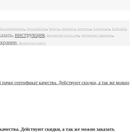
,
,
,
,
,
,
,
dexamethasone
doxorubicin
famvir
intratect
isentress
ludiomil
lorazepam
инструкция
казать
,
,
,
,
интратект в россии
интратект заказать
украине
,
фризиум купить
качества
. Действуют скидки, а так же можно заказать