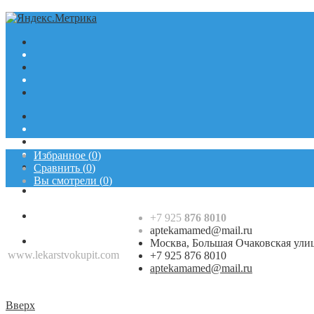
Избранное
(
0
)
Сравнить
(
0
)
Вы смотрели
(
0
)
+7 925
876 8010
aptekamamed@mail.ru
Москва, Большая Очаковская ули
www.lekarstvokupit.com
+7 925 876 8010
+7 925
876 8010
aptekamamed@mail.ru
aptekamamed@mail.ru
Москва, Большая Очаковская улица
Вверх
+7 925 876 8010