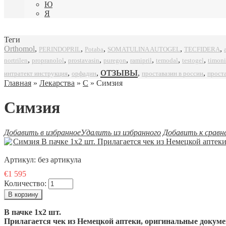
Ю
Я
Теги
Orthomol
,
,
,
,
,
SOMATULINA AUTOGEL
TECFIDERA
PERINDOPRIL
Potaba
,
,
,
,
,
,
,
propranolol
prostavasin
puregon
ramipril
timoni
nortrilen
temodal
testogel
отзывы
,
,
,
,
интратект инструкция
орфадин
проставазин в россии
прост
Главная
»
Лекарства
»
С
» Симзия
Симзия
Добавить в избранное
Удалить из избранного
Добавить к сравн
Артикул:
без артикула
€1 595
Количество:
В пачке 1x2 шт.
Прилагается чек из Немецкой аптеки, оригинальные докумен