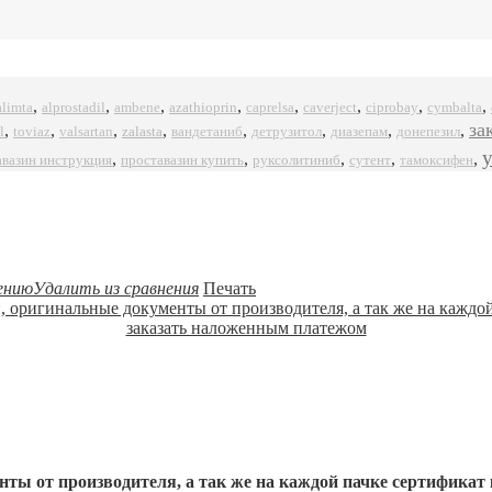
,
,
,
,
,
,
,
,
alprostadil
azathioprin
ciprobay
alimta
ambene
caprelsa
caverject
cymbalta
за
,
,
,
,
,
,
,
,
l
zalasta
toviaz
valsartan
вандетаниб
детрузитол
диазепам
донепезил
,
,
,
,
,
авазин инструкция
проставазин купить
руксолитиниб
сутент
тамоксифен
ению
Удалить из сравнения
Печать
ты от производителя, а так же на каждой пачке сертификат 