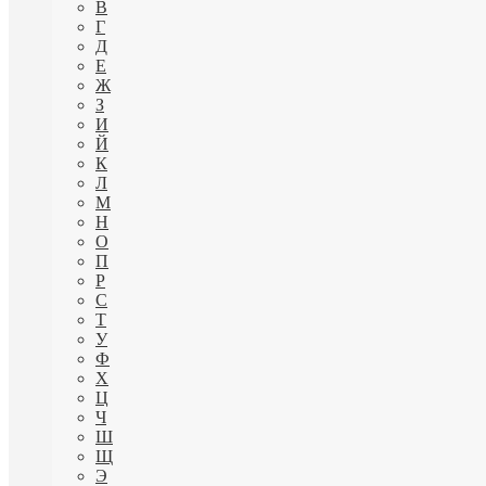
В
Г
Д
Е
Ж
З
И
Й
К
Л
М
Н
О
П
Р
С
Т
У
Ф
Х
Ц
Ч
Ш
Щ
Э