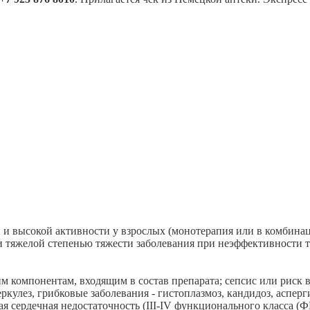
й и высокой активности у взрослых (монотерапия или в комбина
й и тяжелой степенью тяжести заболевания при неэффективност
м компонентам, входящим в состав препарата; сепсис или риск 
кулез, грибковые заболевания - гистоплазмоз, кандидоз, асперг
ая сердечная недостаточность (III-IV функционального класса