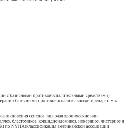
ции с базисными противовоспалительными средствами).
и терапии базисными противовоспалительными препаратами.
возникновения сепсиса, включая хронические или
иллез, бластомикоз, кокцидиоидомикоз, нокардиоз, листериоз и
 (ФК) по NYHA(классификация американской ассоциации