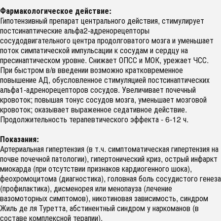
Фармакологическое действие:
Гипотензивный препарат центрального действия, стимулирует
постсинаптические альфа2-адренорецепторы
сосудодвигательного центра продолговатого мозга и уменьшает
поток симпатической импульсации к сосудам и сердцу на
пресинаптическом уровне. Снижает ОПСС и МОК, урежает ЧСС.
При быстром в/в введении возможно кратковременное
повышение АД, обусловленное стимуляцией постсинаптических
альфа1-адренорецепторов сосудов. Увеличивает почечный
кровоток; повышая тонус сосудов мозга, уменьшает мозговой
кровоток; оказывает выраженное седативное действие.
Продолжительность терапевтического эффекта - 6-12 ч.
Показания:
Артериальная гипертензия (в т.ч. симптоматическая гипертензия на
почве почечной патологии), гипертонический криз, острый инфаркт
миокарда (при отсутствии признаков кардиогенного шока),
феохромоцитома (диагностика), головная боль сосудистого генеза
(профилактика), дисменорея или менопауза (лечение
вазомоторных симптомов), никотиновая зависимость, синдром
Жиль де ля Туретта, абстинентный синдром у наркоманов (в
составе комплексной терапии).