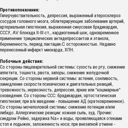
Противопоказания:
Гиперчувствительность, депрессия, выраженный атеросклероз
сосудов головного мозга, облитерирующие заболевания артерий,
артериальная гипотензия, выраженная синусовая брадикардия,
СССУ, AV блокада II-III ст., кардиогенный шок, одновременное
применение трициклических антидепрессантов и этанола,
беременность, период лактации.C осторожностью. Недавно
перенесенный инфаркт миокарда, ХПН.
Побочные действия:
Со стороны пищеварительной системы: сухость во рту, снижение
аппетита, тошнота, рвота, запоры, снижение желудочной
секреции. Со стороны нервной системы: астения, сонливость,
замедление скорости психических и двигательных реакций,
тревожность, нервозность, депрессия, яркие или "кошмарные"
сновидения. Со стороны ССС: брадикардия, ортостатическая
гипотензия; при в/в введении - повышение АД (кратковременное).
Со стороны мочеполовой системы: снижение потенции и/или
либидо. Аллергические реакции: кожная сыпь, зуд. Прочие:
синдром Рейно, задержка Na+ и воды, проявляющаяся отеками
стоп и лодыжек, заложенность носа; при внезапной отмене -