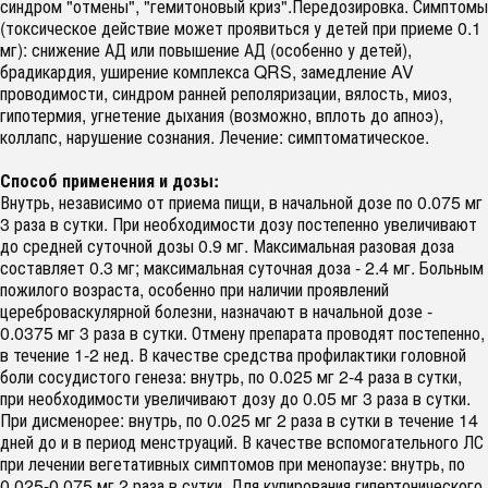
синдром "отмены", "гемитоновый криз".Передозировка. Симптомы
(токсическое действие может проявиться у детей при приеме 0.1
мг): снижение АД или повышение АД (особенно у детей),
брадикардия, уширение комплекса QRS, замедление AV
проводимости, синдром ранней реполяризации, вялость, миоз,
гипотермия, угнетение дыхания (возможно, вплоть до апноэ),
коллапс, нарушение сознания. Лечение: симптоматическое.
Способ применения и дозы:
Внутрь, независимо от приема пищи, в начальной дозе по 0.075 мг
3 раза в сутки. При необходимости дозу постепенно увеличивают
до средней суточной дозы 0.9 мг. Максимальная разовая доза
составляет 0.3 мг; максимальная суточная доза - 2.4 мг. Больным
пожилого возраста, особенно при наличии проявлений
цереброваскулярной болезни, назначают в начальной дозе -
0.0375 мг 3 раза в сутки. Отмену препарата проводят постепенно,
в течение 1-2 нед. В качестве средства профилактики головной
боли сосудистого генеза: внутрь, по 0.025 мг 2-4 раза в сутки,
при необходимости увеличивают дозу до 0.05 мг 3 раза в сутки.
При дисменорее: внутрь, по 0.025 мг 2 раза в сутки в течение 14
дней до и в период менструаций. В качестве вспомогательного ЛС
при лечении вегетативных симптомов при менопаузе: внутрь, по
0.025-0.075 мг 2 раза в сутки. Для купирования гипертонического