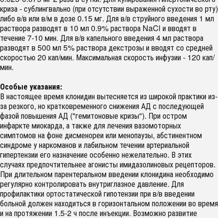
криза - сублингвально (при отсутствии выраженной сухости во рту)
либо в/в или в/м в дозе 0.15 мг. Для в/в струйного введения 1 мл
раствора разводят в 10 мл 0.9% раствора NaCl и вводят в
течение 7-10 мин. Для в/в капельного введения 4 мл раствора
разводят в 500 мл 5% раствора декстрозы и вводят со средней
скоростью 20 кап/мин. Максимальная скорость инфузии - 120 кап/
мин.
Особые указания:
В настоящее время клонидин вытесняется из широкой практики из-
за резкого, но кратковременного снижения АД с последующей
фазой повышения АД ("гемитоновые кризы"). При остром
инфаркте миокарда, а также для лечения вазомоторных
симптомов на фоне дисменореи или менопаузы, абстинентном
синдроме у наркоманов и лабильном течении артериальной
гипертензии его назначение особенно нежелательно. В этих
случаях предпочтительнее агонисты имидазолиновых рецепторов.
При длительном парентеральном введении клонидина необходимо
регулярно контролировать внутриглазное давление. Для
профилактики ортостатической гипотензии при в/в введении
больной должен находиться в горизонтальном положении во время
и на протяжении 1.5-2 ч после инъекции. Возможно развитие