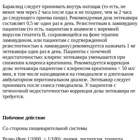
Бараклюд следует принимать внутрь натощак (то есть, не
менее чем через 2 часа после еды и не позднее, чем за 2 часа
до следующего приема пищи). Рекомендуемая доза энтекавира
составляет 0,5 мг один раз в день. Резистентным к ламивудину
пациентам (то есть, пациентам в анамнезе с виремией
вирусом гепатита В, сохраняющейся на фоне терапии
ламивудином, или пациентам с подтвержденной
резистентностью к ламивудину) рекомендуется назначать 1 мг
энтекавира один раз в день. Пациенты с почечной
недостаточностью: клиренс энтекавира уменьшается при
снижении клиренса креатинина. Рекомендуется коррекция
дозы энтекавира пациентам с клиренсом креатинина < 50 мл/
мин, в том числе находящимся на гемодиализе и длительном
амбулаторном перитонеальном диализе. Энтекавир следует
принимать после сеанса гемодиализа. У пациентов с
печеночной недостаточностью коррекция дозы энтекавира не
требуется.
Побочное действие
Со стороны пищеварительной системы
Редко (&ge 1/1000, < 1/100): диарея, диспепсия, тошнота,