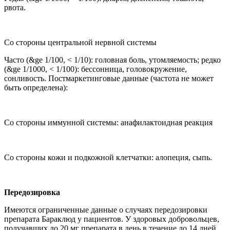
рвота.
Со стороны центральной нервной системы
Часто (&ge 1/100, < 1/10): головная боль, утомляемость; редко
(&ge 1/1000, < 1/100): бессонница, головокружение,
сонливость. Постмаркетинговые данные (частота не может
быть определена):
Со стороны иммунной системы: анафилактоидная реакция
Со стороны кожи и подкожной клетчатки: алопеция, сыпь.
Передозировка
Имеются ограниченные данные о случаях передозировки
препарата Бараклюд у пациентов. У здоровых добровольцев,
получавших до 20 мг препарата в день в течение до 14 дней