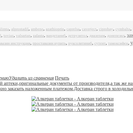
,
,
,
,
,
,
,
,
alprostadil
azathioprin
ciprobay
alimta
ambene
caprelsa
caverject
cymbalta
за
,
,
,
,
,
,
,
,
l
zalasta
toviaz
valsartan
вандетаниб
детрузитол
диазепам
донепезил
,
,
,
,
,
авазин инструкция
проставазин купить
руксолитиниб
сутент
тамоксифен
ению
Удалить из сравнения
Печать