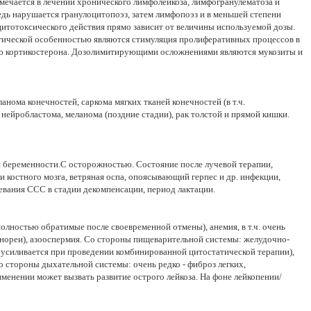
ечается в лечении хронического лимфолейкоза, лимфогранулематоза и
дь нарушается гранулоцитопоэз, затем лимфопоэз и в меньшей степени
цитотоксического действия прямо зависит от величины используемой дозы.
огической особенностью являются стимуляция пролиферативных процессов в
ю кортикостерона. Дозолимитирующими осложнениями являются мукозиты и
нома конечностей, саркома мягких тканей конечностей (в т.ч.
нейробластома, меланома (поздние стадии), рак толстой и прямой кишки.
я беременности.C осторожностью. Состояние после лучевой терапии,
и костного мозга, ветряная оспа, опоясывающий герпес и др. инфекции,
евания ССС в стадии декомпенсации, период лактации.
олностью обратимые после своевременной отмены), анемия, в т.ч. очень
менореи), азооспермия. Со стороны пищеварительной системы: желудочно-
о усиливается при проведении комбинированной цитостатической терапии),
о стороны дыхательной системы: очень редко - фиброз легких,
менении может вызвать развитие острого лейкоза. На фоне лейкопении/