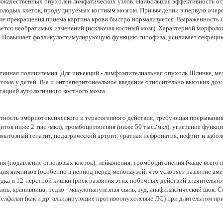
локачественных опухолей лимфатических узлов. Наибольшая эффективность отм
олодых клеток, продуцируемых костным мозгом. При введении в первую очере
осле прекращения приема картина крови быстро нормализуется. Выраженность 
ается необратимых изменений (исключая костный мозг). Характерной морфол
н. Повышает фолликулостимулирующую функцию гипофиза, усиливает секреци
инная полицитемия. Для инъекций - лимфоэпителиальная опухоль Шлинке, мела
ма у детей. В/а и интраперитонеальное введение относительно высоких доз: 
ацией аутологичного костного мозга.
оятность эмбриотоксического и тератогенного действия, требующая прерывани
тов ниже 2 тыс./мкл), тромбоцитопения (ниже 50 тыс./мкл), угнетение функци
матозный гепатит, подагрический артрит, уратная нефропатия, нефрит и забол
я (подавление стволовых клеток): лейкопения, тромбоцитопения (чаще всего п
ция яичников (особенно в период перед менопаузой, что ускоряет развитие а
лудка и 12-перстной кишки (риск развития этих побочных действий значительн
пь, крапивница, редко - макулопапулезная сыпь, зуд, анафилактический шок. С
Мелфалан (как и др. алкилирующие противоопухолевые ЛС) при длительном при