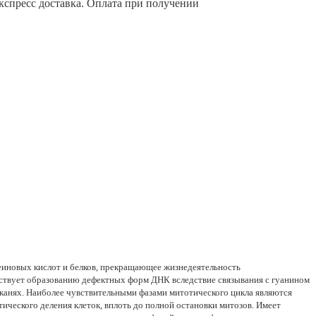
Экспресс доставка. Оплата при получении
еиновых кислот и белков, прекращающее жизнедеятельность
бствует образованию дефектных форм ДНК вследствие связывания с гуанином
канях. Наиболее чувствительными фазами митотического цикла являются
ического деления клеток, вплоть до полной остановки митозов. Имеет