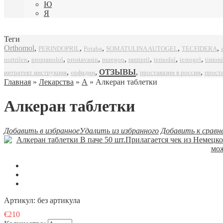
Ю
Я
Теги
Orthomol
,
,
,
,
,
SOMATULINA AUTOGEL
TECFIDERA
PERINDOPRIL
Potaba
,
,
,
,
,
,
,
propranolol
prostavasin
puregon
ramipril
timoni
nortrilen
temodal
testogel
отзывы
,
,
,
,
интратект инструкция
орфадин
проставазин в россии
прост
Главная
»
Лекарства
»
А
» Алкеран таблетки
Алкеран таблетки
Добавить в избранное
Удалить из избранного
Добавить к сравн
Артикул:
без артикула
€210