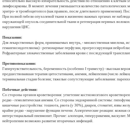
относительно высокую избирательность действия по отношению к клеткам з
лимфосаркомы. В момент лечения уменьшается количество патологических м
эритро- и тромбоцитопоэз (как правило, после длительного применения). П
При полной гибели опухолевой ткани в жизненно важных органах не наблюд
окружающей опухоль соединительной ткани и регенерация нервных волоко
нарушения ЦНС.
Показания:
Для лекарственных форм, принимаемых внутрь, - множественная миелома, ист
гемангиоэндотелиома) - регионарные перфузии, прогрессирующая нейробласто
Рефрактерные злокачественные заболевания крови с последующей трансплант
Противопоказания:
Гиперчувствительность, беременность (особенно I триместр) - высокая вер
предшествовавшая терапия цитостатиками, анемия, лейкопения (число лейкоци
терминальная стадия болезни; тяжелые сопутствующие заболевания: паренхи
Побочные действия:
Со стороны органов кроветворения: угнетение костномозгового кроветворени
редко - гемолитическая анемия. Со стороны эндокринной системы: гипофунк
кишечные расстройства: тошнота, рвота (у 30%), диарея, стоматит, язвы же
крайне редко - нарушение функции печени. Аллергические реакции: кожная сы
интерстициальный пневмонит. Прочие: алопеция, гиперурикемия, васкулит. 
нейтропении возможно развитие вторичных инфекций.