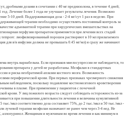
ут, дробными дозами в сочетании с 40 мг преднизолона, в течение 4 дней;
 1 год. Лечение более 1 года не улучшает результаты лечения. Возможно
ение 5-10 дней. Поддерживающая доза - 2-4 мг/сут 1 раз в неделю. При
поддерживающей терапии необходимо осуществлять постоянный контроль за
в качестве адъювантной терапии при хирургических вмешательствах на
регионарная перфузия препаратом применяется при лечении всех стадий
ex tempore: лиофилизированный порошок растворяют в 10 мл прилагаемого
ия для в/в инфузии должна не превышать 0.45 мг/мл) и сразу же начинают
ма внутрь вариабельна. Если признаков миелосупрессии не наблюдается, то
рования препарата у детей не разработаны. Мелфалан в стандартных
ссии и риска необратимой аплазии костного мозга. Возможность
телями периферической крови. При первых признаках чрезмерного снижения
льным наблюдением, поскольку подавление костномозгового кроветворения
чевины в плазме. При применении у пациентов с почечной
кой крови. У лиц пожилого возраста следует соблюдать осторожность из-за
чивается при повышении длительности лечения и величины кумулятивной
 тыс./мкл соответственно доза составляет 75%, до 2 тыс./мкл и 50 тыс./мкл -
и лучевой терапии мелфолан назначают не ранее чем через 3-4 нед. Не
, аллопуринол. Женщинам и мужчинам во время лечения и как минимум в