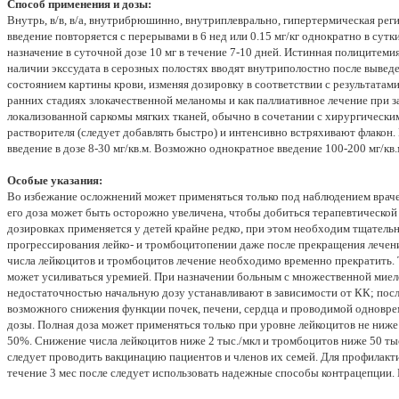
Способ применения и дозы:
Внутрь, в/в, в/а, внутрибрюшинно, внутриплеврально, гипертермическая реги
введение повторяется с перерывами в 6 нед или 0.15 мг/кг однократно в сутк
назначение в суточной дозе 10 мг в течение 7-10 дней. Истинная полицитемия
наличии экссудата в серозных полостях вводят внутриполостно после выве
состоянием картины крови, изменяя дозировку в соответствии с результатам
ранних стадиях злокачественной меланомы и как паллиативное лечение при 
локализованной саркомы мягких тканей, обычно в сочетании с хирургически
растворителя (следует добавлять быстро) и интенсивно встряхивают флакон.
введение в дозе 8-30 мг/кв.м. Возможно однократное введение 100-200 мг/кв.
Особые указания:
Во избежание осложнений может применяться только под наблюдением врачей
его доза может быть осторожно увеличена, чтобы добиться терапевтической
дозировках применяется у детей крайне редко, при этом необходим тщатель
прогрессирования лейко- и тромбоцитопении даже после прекращения лечен
числа лейкоцитов и тромбоцитов лечение необходимо временно прекратить.
может усиливаться уремией. При назначении больным с множественной мие
недостаточностью начальную дозу устанавливают в зависимости от КК; посл
возможного снижения функции почек, печени, сердца и проводимой одновре
дозы. Полная доза может применяться только при уровне лейкоцитов не ниже 4
50%. Снижение числа лейкоцитов ниже 2 тыс./мкл и тромбоцитов ниже 50 тыс
следует проводить вакцинацию пациентов и членов их семей. Для профилак
течение 3 мес после следует использовать надежные способы контрацепции. П