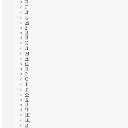
В
Г
Д
Е
Ж
З
И
Й
К
Л
М
Н
О
П
Р
С
Т
У
Ф
Х
Ц
Ч
Ш
Щ
Э