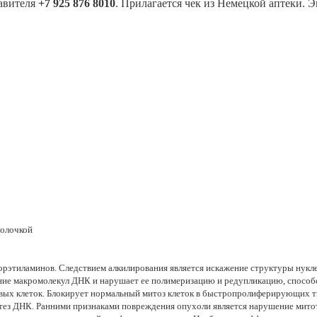
тавителя
+7 925 876 8010
. Прилагается чек из Немецкой аптеки. 
болочкой
орэтиламинов. Следствием алкилирования является искажение структуры нукл
ение макромолекул ДНК и нарушает ее полимеризацию и редупликацию, спосо
евых клеток. Блокирует нормальный митоз клеток в быстропролиферирующих т
интез ДНК. Ранними признаками повреждения опухоли является нарушение митот