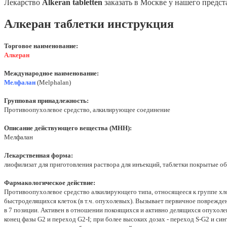
Лекарство
Alkeran tabletten
заказать в Москве у нашего предс
Алкеран таблетки инструкция
Торговое наименование:
Алкеран
Международное наименование:
Мелфалан
(Melphalan)
Групповая принадлежность:
Противоопухолевое средство, алкилирующее соединение
Описание действующего вещества (МНН):
Мелфалан
Лекарственная форма:
лиофилизат для приготовления раствора для инъекций, таблетки покрытые о
Фармакологическое действие:
Противоопухолевое средство алкилирующего типа, относящееся к группе хл
быстроделящихся клеток (в т.ч. опухолевых). Вызывает первичное поврежд
в 7 позиции. Активен в отношении покоящихся и активно делящихся опухол
конец фазы G2 и переход G2-I; при более высоких дозах - переход S-G2 и с