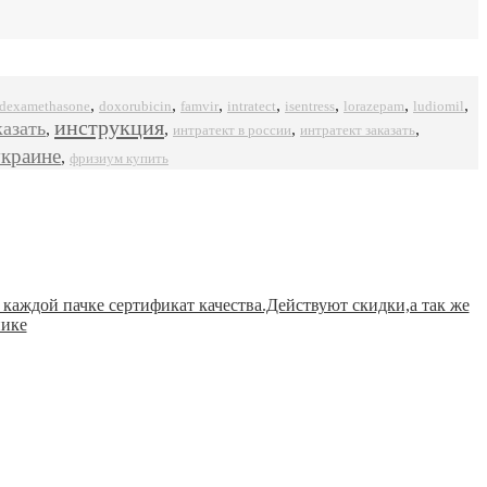
,
,
,
,
,
,
,
dexamethasone
doxorubicin
famvir
intratect
isentress
ludiomil
lorazepam
инструкция
казать
,
,
,
,
интратект в россии
интратект заказать
украине
,
фризиум купить