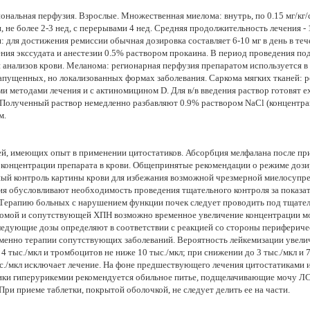
ональная перфузия. Взрослые. Множественная миелома: внутрь, по 0.15 мг/кг/с
и, не более 2-3 нед, с перерывами 4 нед. Средняя продолжительность лечения -
: для достижения ремиссии обычная дозировка составляет 6-10 мг в день в теч
дения экссудата и анестезии 0.5% раствором прокаина. В период проведения 
и анализов крови. Меланома: регионарная перфузия препаратом используется 
запущенных, но локализованных формах заболевания. Саркома мягких тканей: 
ми методами лечения и с актиномицином D. Для в/в введения раствор готовят 
 Полученный раствор немедленно разбавляют 0.9% раствором NaCl (концентрац
м.
, имеющих опыт в применении цитостатиков. Абсорбция мелфалана после прие
 концентрации препарата в крови. Общепринятые рекомендации о режиме дози
ный контроль картины крови для избежания возможной чрезмерной миелосупре
ия обусловливают необходимость проведения тщательного контроля за показа
 Терапию больных с нарушением функции почек следует проводить под тщате
ломой и сопутствующей ХПН возможно временное увеличение концентрации мо
едующие дозы определяют в соответствии с реакцией со стороны периферичес
менно терапии сопутствующих заболеваний. Вероятность лейкемизации увели
 тыс./мкл и тромбоцитов не ниже 10 тыс./мкл; при снижении до 3 тыс./мкл и 75
./мкл исключает лечение. На фоне предшествующего лечения цитостатиками ил
тики гиперурикемии рекомендуется обильное питье, подщелачивающие мочу ЛС
ри приеме таблетки, покрытой оболочкой, не следует делить ее на части.