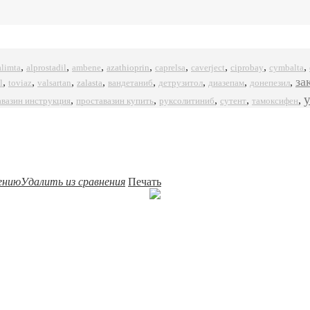
,
,
,
,
,
,
,
,
alprostadil
azathioprin
ciprobay
alimta
ambene
caprelsa
caverject
cymbalta
за
,
,
,
,
,
,
,
,
l
zalasta
toviaz
valsartan
вандетаниб
детрузитол
диазепам
донепезил
,
,
,
,
,
авазин инструкция
проставазин купить
руксолитиниб
сутент
тамоксифен
ению
Удалить из сравнения
Печать