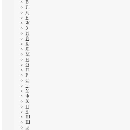
В
Г
Д
Е
Ж
З
И
Й
К
Л
М
Н
О
П
Р
С
Т
У
Ф
Х
Ц
Ч
Ш
Щ
Э