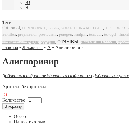
Ю
Я
Теги
Orthomol
,
,
,
,
,
SOMATULINA AUTOGEL
TECFIDERA
PERINDOPRIL
Potaba
,
,
,
,
,
,
,
propranolol
prostavasin
puregon
ramipril
timoni
nortrilen
temodal
testogel
отзывы
,
,
,
,
интратект инструкция
орфадин
проставазин в россии
прост
Главная
»
Лекарства
»
А
» Алиспоривир
Алиспоривир
Добавить в избранное
Удалить из избранного
Добавить к сравн
Артикул:
без артикула
€0
Количество:
Обзор
Написать отзыв