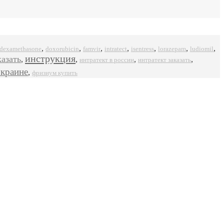
,
,
,
,
,
,
,
dexamethasone
doxorubicin
famvir
intratect
isentress
ludiomil
lorazepam
инструкция
казать
,
,
,
,
интратект в россии
интратект заказать
украине
,
фризиум купить