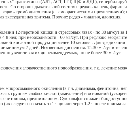
чных" трансаминаз (АЛТ, АСТ, ГГТ, ЩФ и ЛДГ), гипербилирубин
ость. Со стороны дыхательной системы: редко - кашель, фаринг
редко - тромбоцитопения (с геморрагическими проявлениями); в
я экссудативная эритема. Прочие: редко - миалгия, алопеция.
лезни 12-перстной кишки и стрессовых язвах - по 30 мг/сут за 1
е 4-8 нед; при необходимости - 60 мг/сут. При рефлюкс-эзофагите
ьной кислотной продукции менее 10 ммоль/ч. Для эрадикации Heli
е минимум 7 дней. Неязвенная диспепсия: 15-30 мг/сут в течен
енно увеличивая их до рекомендуемых, но не более 30 мг/сут.
исключения злокачественного новообразования, т.к. лечение мо
 микросомального окисления (в т.ч. диазепама, фенитоина, не
я к группам слабых кислот (замедление) и оснований (ускорен
 фенитоином, преднизолоном. Сукральфат снижает биодоступно
их следует назначать за 1 ч до или через 1-2 ч после приема ла