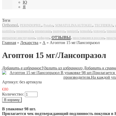
Ю
Я
Теги
Orthomol
,
,
,
,
,
SOMATULINA AUTOGEL
TECFIDERA
PERINDOPRIL
Potaba
,
,
,
,
,
,
,
propranolol
prostavasin
puregon
ramipril
timoni
nortrilen
temodal
testogel
отзывы
,
,
,
,
интратект инструкция
орфадин
проставазин в россии
прост
Главная
»
Лекарства
»
А
» Агоптон 15 мг/Лансопразол
Агоптон 15 мг/Лансопразол
Добавить в избранное
Удалить из избранного
Добавить к сравн
Артикул:
без артикула
€80
Количество:
В упаковке 98 шт.
Прилагается чек подтверждающий подлинность покупки в Н