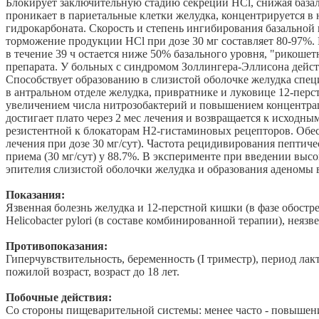
Блокирует заключительную стадию секреции HCl, снижая база
проникает в париетальные клетки желудка, концентрируется в
гидрокарбоната. Скорость и степень ингибирования базальной и
торможение продукции HCl при дозе 30 мг составляет 80-97%.
в течение 39 ч остается ниже 50% базального уровня, "рикошет
препарата. У больных с синдромом Золлингера-Эллисона дейст
Способствует образованию в слизистой оболочке желудка специ
в антральном отделе желудка, привратнике и луковице 12-пер
увеличением числа нитрозобактерий и повышением концентрац
достигает плато через 2 мес лечения и возвращается к исходн
резистентной к блокаторам H2-гистаминовых рецепторов. Обес
лечения при дозе 30 мг/сут). Частота рецидивирования пептич
приема (30 мг/сут) у 88.7%. В эксперименте при введении вы
эпителия слизистой оболочки желудка и образования аденомы 
Показания:
Язвенная болезнь желудка и 12-перстной кишки (в фазе обостр
Helicobacter pylori (в составе комбинированной терапии), неязв
Противопоказания:
Гиперчувствительность, беременность (I триместр), период ла
пожилой возраст, возраст до 18 лет.
Побочные действия:
Со стороны пищеварительной системы: менее часто - повышение