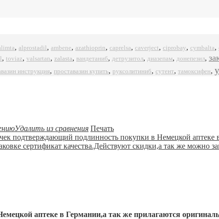
,
,
,
,
,
,
,
,
alprostadil
azathioprin
ciprobay
alimta
ambene
caprelsa
caverject
cymbalta
за
,
,
,
,
,
,
,
,
l
zalasta
toviaz
valsartan
вандетаниб
детрузитол
диазепам
донепезил
,
,
,
,
,
авазин инструкция
проставазин купить
руксолитиниб
сутент
тамоксифен
ению
Удалить из сравнения
Печать
емецкой аптеке в Германии,а так же прилагаются оригинал