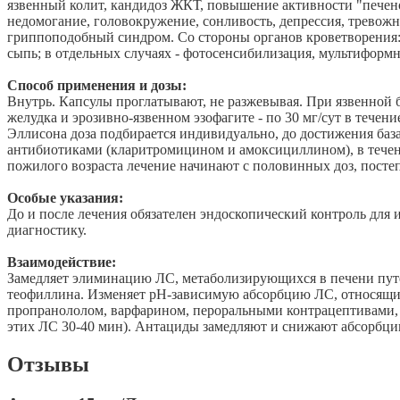
язвенный колит, кандидоз ЖКТ, повышение активности "печено
недомогание, головокружение, сонливость, депрессия, тревожн
гриппоподобный синдром. Со стороны органов кроветворения: 
сыпь; в отдельных случаях - фотосенсибилизация, мультиформна
Способ применения и дозы:
Внутрь. Капсулы проглатывают, не разжевывая. При язвенной бо
желудка и эрозивно-язвенном эзофагите - по 30 мг/сут в течени
Эллисона доза подбирается индивидуально, до достижения базал
антибиотиками (кларитромицином и амоксициллином), в течени
пожилого возраста лечение начинают с половинных доз, постеп
Особые указания:
До и после лечения обязателен эндоскопический контроль для 
диагностику.
Взаимодействие:
Замедляет элиминацию ЛС, метаболизирующихся в печени путем
теофиллина. Изменяет pH-зависимую абсорбцию ЛС, относящихс
пропранололом, варфарином, пероральными контрацептивами,
этих ЛС 30-40 мин). Антациды замедляют и снижают абсорбцию (
Отзывы