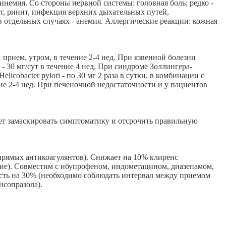
емия. Со стороны нервной системы: головная боль; редко -
ит, ринит, инфекция верхних дыхательных путей,
 отдельных случаях - анемия. Аллергические реакции: кожная
 прием, утром, в течение 2-4 нед. При язвенной болезни
 - 30 мг/сут в течение 4 нед. При синдроме Золлингера-
cobacter pylori - по 30 мг 2 раза в сутки, в комбинации с
ие 2-4 нед. При печеночной недостаточности и у пациентов
жет замаскировать симптоматику и отсрочить правильную
прямых антикоагулянтов). Снижает на 10% клиренс
ие). Совместим с ибупрофеном, индометацином, диазепамом,
сть на 30% (необходимо соблюдать интервал между приемом
нсопразола).