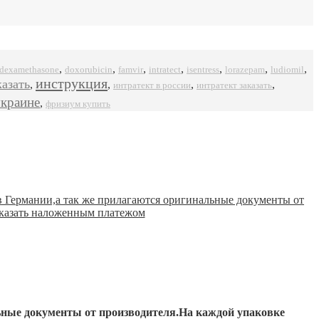
,
,
,
,
,
,
,
dexamethasone
doxorubicin
famvir
intratect
isentress
ludiomil
lorazepam
инструкция
казать
,
,
,
,
интратект в россии
интратект заказать
украине
,
фризиум купить
ьные документы от производителя.На каждой упаковке