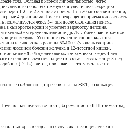
дражителя. Обладая высокой липофильностью, легко
ацию слизистой оболочки желудка и увеличивая секрецию
 через 1-2 ч и 2-3 ч после приема 15 и 30 мг соответственно;
 первые 4 дня приема. После прекращения приема кислотность
ть нормализуется через 3-4 дня после окончания приема
а в сыворотке крови и угнетает выработку пепсина.
т антихеликобактерную активность др. ЛС. Уменьшает кровоток
 функцию желудка. Угнетение секреции сопровождается
трина в сыворотке крови на 50-100% (уровень гастрина
ечении язвенной болезни желудка и 12-перстной кишки,
стной кишке (85% дуоденальных язв заживают через 4 нед
фагите полное излечение пациентов отмечается к концу 8 нед
подобных (ECL-) клеток, повышает частоту метаплазии
 Золлингера-Эллисона, стрессовые язвы ЖКТ; эрадикация
Печеночная недостаточность, беременность (II-III триместры),
рея или запоры; в отдельных случаях - неспецифический