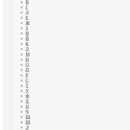
В
Г
Д
Е
Ж
З
И
Й
К
Л
М
Н
О
П
Р
С
Т
У
Ф
Х
Ц
Ч
Ш
Щ
Э