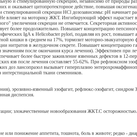
льную и стимулированную секрецию, независимо от природы раз
 них и оказывает цитопротекторное действие, повышая оксиген
 стимулированной секреции HCl дозозависимы: pH начинает расти
 Не влияет на моторику ЖКТ. Ингибирующий эффект нарастает в
ного" увеличения секреции не отмечается. Секреторная активнос
вует более продолжительно. Повышает концентрацию пепсиноген
фических IgA к Helicobacter pylori, подавляя их рост, повышае
стной кишки в среднем на 17%, тормозит моторно-эвакуаторную
ии нитратов в желудочном секрете. Повышает концентрацию гас
ым значениям после окончания курса лечения). Эффективен при л
печивает более быстрое заживление язвенных дефектов в 12-пер
еских язв после лечения составляет 55-62%. При рефлюксном эзо
соких доз лансопразол вызывает гиперплазию энтерохромаффино
в интерстициальной ткани семенников.
ения), эрозивно-язвенный эзофагит, рефлюкс-эзофагит, синдром
енная диспепсия.
ктации; злокачественные новообразования ЖКТ.C осторожностью. 
 или понижение аппетита, тошнота, боль в животе; редко - диа